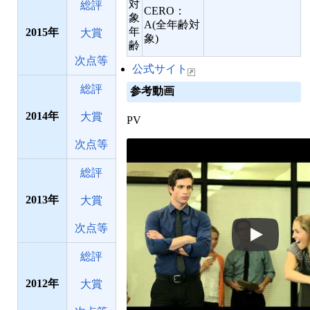
対
総評
CERO：
象
A(全年齢対
年
2015
大賞
象)
齢
次点等
公式サイト
総評
参考動画
2014
大賞
PV
次点等
総評
2013
大賞
次点等
総評
2012
大賞