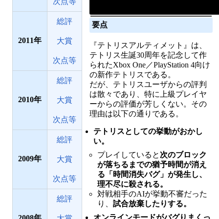
次点等
総評
要点
2011
大賞
『テトリスアルティメット』は、
テトリス生誕30周年を記念して作
次点等
られたXbox One／PlayStation 4向け
の新作テトリスである。
総評
だが、テトリスユーザからの評判
は散々であり、特に上級プレイヤ
2010
大賞
ーからの評価が芳しくない。その
理由は以下の通りである。
次点等
テトリスとしての挙動がおかし
総評
い。
プレイしていると
次のブロック
2009
大賞
が落ちるまでの猶予時間が消え
る「時間消失バグ」が発生し、
次点等
理不尽に殺される。
対戦相手のAIが挙動不審だった
総評
り、
試合放棄したりする。
オンラインモードがバグりまくっ
2008
大賞