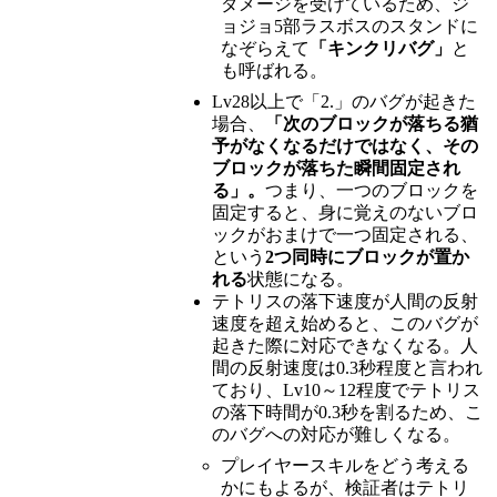
ダメージを受けているため、ジ
ョジョ5部ラスボスのスタンドに
なぞらえて
「キンクリバグ」
と
も呼ばれる。
Lv28以上で「2.」のバグが起きた
場合、
「次のブロックが落ちる猶
予がなくなるだけではなく、その
ブロックが落ちた瞬間固定され
る」。
つまり、一つのブロックを
固定すると、身に覚えのないブロ
ックがおまけで一つ固定される、
という
2つ同時にブロックが置か
れる
状態になる。
テトリスの落下速度が人間の反射
速度を超え始めると、このバグが
起きた際に対応できなくなる。人
間の反射速度は0.3秒程度と言われ
ており、Lv10～12程度でテトリス
の落下時間が0.3秒を割るため、こ
のバグへの対応が難しくなる。
プレイヤースキルをどう考える
かにもよるが、検証者はテトリ