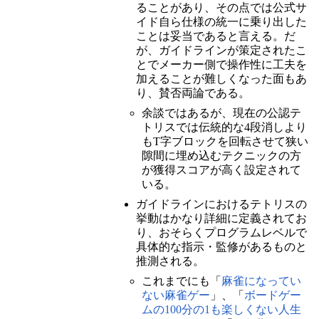
ることがあり、その点では公式サ
イド自ら仕様の統一に乗り出した
ことは妥当であると言える。だ
が、ガイドラインが策定されたこ
とでメーカー側で操作性に工夫を
加えることが難しくなった面もあ
り、賛否両論である。
余談ではあるが、現在の公認テ
トリスでは伝統的な4段消しより
もT字ブロックを回転させて狭い
隙間に埋め込むテクニックの方
が獲得スコアが高く設定されて
いる。
ガイドラインにおけるテトリスの
挙動はかなり詳細に定義されてお
り、おそらくプログラムレベルで
具体的な指示・監修があるものと
推測される。
これまでにも「
麻雀になってい
ない麻雀ゲー
」、「
ボードゲー
ムの100分の1も楽しくない人生