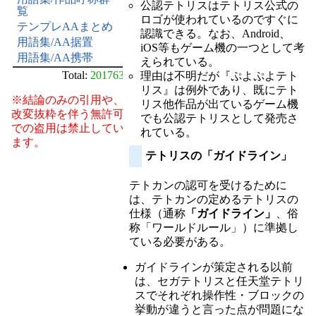
公認テトリスはテトリス公式の
覧
ロゴが使われているのですぐに
テンプレAAまとめ
認識できる。なお、Android、
用語集/AA据置
iOS等もゲーム機の一つとして考
用語集/AA携帯
えられている。
Total:
201763
理由は不明だが『ぷよぷよテト
リス』は例外であり、既にテト
※結論のみの引用や、
リス他作品が出ているゲーム機
改変抜粋を伴う無許可
でも公認テトリスとして発売さ
での盗用は禁止してい
れている。
ます。
テトリスの「ガイドライン」
テトカンの認可を受けるために
は、テトカンの定めるテトリスの
仕様（通称
「ガイドライン」
、俗
称「ワールドルール」）に準拠し
ている必要がある。
ガイドラインが策定される以前
は、セガテトリスと任天堂テトリ
スでそれぞれ操作性・ブロックの
挙動が違うと言った点が問題にな