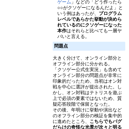
ゲーム
」などの「どう作ったら
○○がクソゲーになるんだよ」と
いう例はあったが、
プログラム
レベルであらかた挙動が決めら
れているのにクソゲーになった
本作
はそれらと比べても一層ヤ
バいと言える。
問題点
大きく分けて、オンライン部分と
オフライン部分に分かれる。
「クソゲー公式生実況」も含めて
オンライン部分の問題点が非常に
印象的だったため、当初はオン対
戦を中心に選評が提出された。し
かし、オン対戦はテトリスを遊ぶ
上で必須の要素ではないため、質
疑応答段階で保留となった。
その後、年明けに挙動や演出など
のオフライン部分の検証を集中的
に進めたところ、
こちらでもバグ
だらけの奇怪な光景が次々と明る