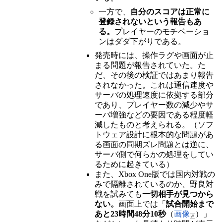
一方で、
自分のスコアは正常に
登録されないという報告もあ
る。
プレイヤーのモチベーショ
ンはダダ下がりである。
発売時には、操作ラグや画面が止
まる問題が報告されていた。た
だ、その後の検証ではあまり報告
されなかった。これは通信速度や
サーバの処理速度に依拠する部分
であり、プレイヤー数の減少やサ
ーバ増強などの要因である程度軽
減したものと考えられる。（ソフ
トウェア設計に根本的な問題があ
る画面の同期ズレ問題とは逆に、
サーバ側で何らかの処理をしてい
るために起きている）
また、Xbox One版では国内対戦の
みで隔離されているのか、野良対
戦を試みても
一切相手が見つから
ない。
画面上では「
試合開始まで
あと23時間48分10秒
（
画像
）」