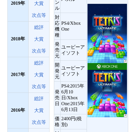
ン
2019
大賞
ル
次点等
対
応
PS4/Xbox
総評
機
One
種
2018
大賞
発
ユービーア
売
次点等
イソフト
元
総評
開
ユービーア
発
イソフト
2017
大賞
元
PS4:2015年
次点等
発
6月10
売
日/Xbox
総評
日
One:2015年
6月13日
2016
大賞
価
2400円(税
次点等
格
別)