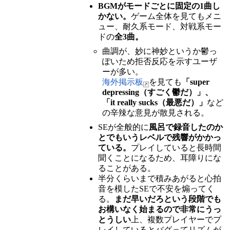
BGMがモードごとに固定の1曲し
かない。
ゲーム全体を見てもメニ
ュー、耐久系モード、対戦系モー
ドの
全3曲。
曲調が、妙に神妙というか鬱っ
ぽいため拒否反応を示すユーザ
ーが多い。
海外掲示板
を見ても
「super
depressing（すごく鬱だ）」、
「it really sucks（最悪だ）」
など
の辛辣な意見が散見される。
SEが全般的に
風呂で録音したのか
とでもいうレベルで残響がかかっ
ている。
プレイしていると長時間
聞くことになるため、耳障りにな
ることがある。
半分くらいまで積みあがると心拍
音を模したSEで不安を煽ってく
る。
まだ早いだろという段階でも
お構いなく始まるので非常にうっ
とうしい
上、複数プレイヤーでプ
レイしているとバグってリズムが