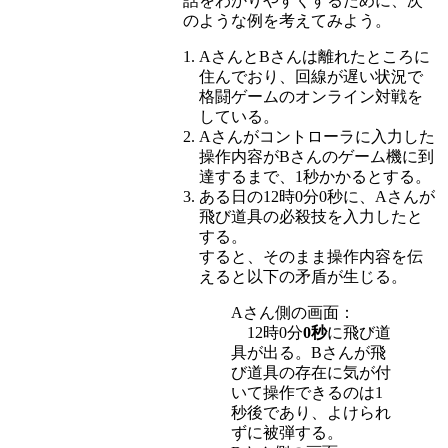
話をわかりやすくするために、次
のような例を考えてみよう。
AさんとBさんは離れたところに
住んでおり、回線が遅い状況で
格闘ゲームのオンライン対戦を
している。
Aさんがコントローラに入力した
操作内容がBさんのゲーム機に到
達するまで、1秒かかるとする。
ある日の12時0分0秒に、Aさんが
飛び道具の必殺技を入力したと
する。
すると、そのまま操作内容を伝
えると以下の矛盾が生じる。
Aさん側の画面：
12時0分
0秒
に飛び道
具が出る。Bさんが飛
び道具の存在に気が付
いて操作できるのは1
秒後であり、よけられ
ずに被弾する。