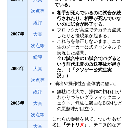
ている。
次点等
相手が死んでいるのに試合が続
行されたり、相手が死んでいな
総評
いのに試合が終了する。
ブロックが高速でチカチカ点滅
2007
大賞
したりと怪現象が起きる。
これらを修正しないまま、ニコ
次点等
生のメーカー公式チャンネルで
実況した結果、
総評
全17試合中の15試合でバグると
いう前代未聞の放送事故が起き
2006
大賞
た。（「クソゲー公式生実
況」）
次点等
演出や操作性が全体的に酷い。
無駄に壮大で、操作の切れ目が
総評
わかりづらいグラフィックエフ
ェクト、無駄に鬱曲なBGMなど
2005
大賞
の悪趣味が目立つ。
次点等
これらの惨状を見て、ついたあだ
名は
『テトリ
ヌ
』
。テニヌ的なア
大賞