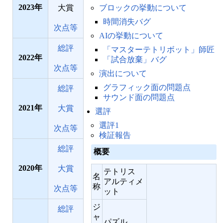
2023
大賞
ブロックの挙動について
時間消失バグ
次点等
AIの挙動について
総評
「マスターテトリボット」師匠
2022
「試合放棄」バグ
次点等
演出について
グラフィック面の問題点
総評
サウンド面の問題点
2021
大賞
選評
選評1
次点等
検証報告
総評
概要
2020
大賞
テトリス
名
アルティメ
称
次点等
ット
ジ
総評
ャ
パズル