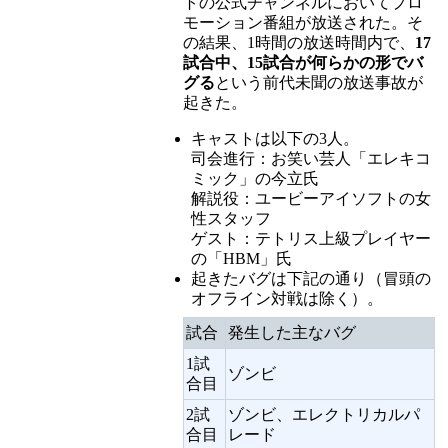
トの公式チャンネルにおいてプロ
モーション番組が放送された。そ
の結果、1時間の放送時間内で、
17
試合中、15試合が何らかの形でバ
グる
という前代未聞の放送事故が
起きた。
キャストは以下の3人。
司会進行：お笑い芸人「エレキコ
ミック」の今立氏
解説役：ユービーアイソフトの女
性スタッフ
ゲスト：テトリス上級プレイヤー
の「HBM」氏
起きたバグは下記の通り（冒頭の
オフライン対戦は除く）。
試合
発生した主なバグ
1試
ゾンビ
合目
2試
ゾンビ、エレクトリカルパ
合目
レード