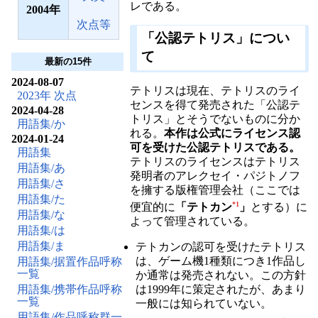
レである。
2004
次点等
「公認テトリス」につい
て
最新の15件
2024-08-07
テトリスは現在、テトリスのライ
2023年 次点
センスを得て発売された「公認テ
2024-04-28
トリス」とそうでないものに分か
用語集/か
れる。
本作は公式にライセンス認
2024-01-24
可を受けた公認テトリスである。
用語集
テトリスのライセンスはテトリス
用語集/あ
発明者のアレクセイ・パジトノフ
用語集/さ
を擁する版権管理会社（ここでは
用語集/た
*1
便宜的に
「テトカン
」
とする）に
用語集/な
よって管理されている。
用語集/は
用語集/ま
テトカンの認可を受けたテトリス
は、ゲーム機1種類につき1作品し
用語集/据置作品呼称
一覧
か通常は発売されない。この方針
用語集/携帯作品呼称
は1999年に策定されたが、あまり
一覧
一般には知られていない。
用語集/作品呼称群一