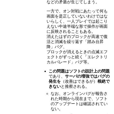
などの矛盾が生じてしまう。
一方で、オン対戦にあたって何も
画面を是正していないわけではな
いらしく、一人プレイでは起こり
えない中途半端な形で操作が画面
に反映されることもある。
消えたはずのブロックが高速で復
活と消滅を繰り返す「踏み台昇
降」バグ、
ブロックが消えるときの点滅エフ
ェクトがずっと続く「エレクトリ
カルパレード」バグ等。
この問題はソフトの設計上の問題
であり、
サーバの増強ではバグの
発生を
（改善はできるが）
根絶で
きない
と推察される。
なお、オンラインバグが報告さ
れた時期から現在まで、ソフト
のアップデートは確認されてい
ない。