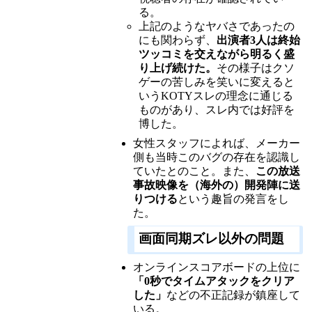
る。
上記のようなヤバさであったの
にも関わらず、
出演者3人は終始
ツッコミを交えながら明るく盛
り上げ続けた。
その様子はクソ
ゲーの苦しみを笑いに変えると
いうKOTYスレの理念に通じる
ものがあり、スレ内では好評を
博した。
女性スタッフによれば、メーカー
側も当時このバグの存在を認識し
ていたとのこと。また、
この放送
事故映像を（海外の）開発陣に送
りつける
という趣旨の発言をし
た。
画面同期ズレ以外の問題
オンラインスコアボードの上位に
「0秒でタイムアタックをクリア
した」
などの不正記録が鎮座して
いる。