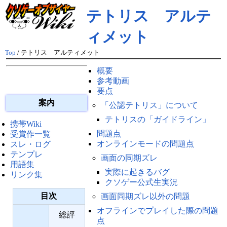
テトリス アルテ
ィメット
Top
/ テトリス アルティメット
概要
参考動画
要点
案内
「公認テトリス」について
テトリスの「ガイドライン」
携帯Wiki
問題点
受賞作一覧
オンラインモードの問題点
スレ・ログ
テンプレ
画面の同期ズレ
用語集
実際に起きるバグ
リンク集
クソゲー公式生実況
目次
画面同期ズレ以外の問題
オフラインでプレイした際の問題
総評
点