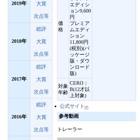
2019
大賞
エディシ
ョン9,600
次点等
円
価
プレミア
総評
格
ムエディ
ション
2018
大賞
11,800円
(税別)(パ
次点等
ッケージ
版・ダウ
総評
ンロード
版)
2017
大賞
CERO：
対象
B(12才以
次点等
年齢
上対象)
総評
公式サイト
参考動画
2016
大賞
トレーラー
次点等