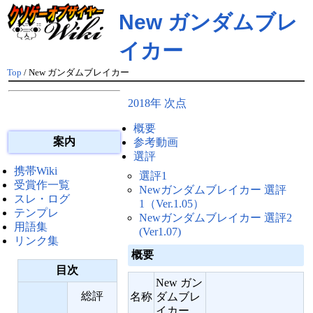
New ガンダムブレ
イカー
Top
/ New ガンダムブレイカー
2018年 次点
概要
案内
参考動画
選評
携帯Wiki
選評1
受賞作一覧
Newガンダムブレイカー 選評
スレ・ログ
1（Ver.1.05）
テンプレ
Newガンダムブレイカー 選評2
用語集
(Ver1.07)
リンク集
概要
目次
New ガン
総評
名称
ダムブレ
イカー