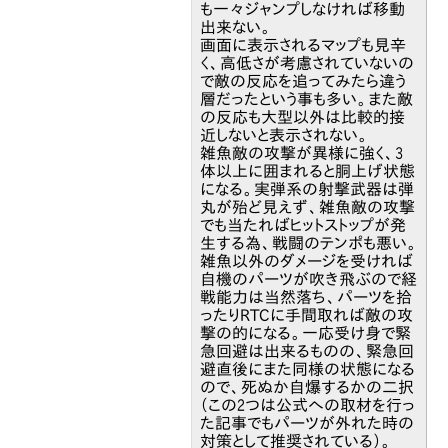
も一々ジャンプしなければ移動
出来ない。
画面に表示されるマップも見辛
く、高低さが考慮されていないの
で敵の反応を追ってみたら違う
層だったという事も多い。また敵
の反応も大型以外は比較的接
近しないと表示されない。
雑魚敵の攻撃が異様に強く、3
体以上に囲まれると胴上げ状態
になる。実弾系の射撃武器は弾
丸が殆ど見えず、雑魚敵の攻撃
でも当たればヒットストップが発
生する為、戦闘のテンポも悪い。
雑魚以外のダメージを受ければ
自機のパーツが吹き飛ぶので経
戦能力は当然落ち、パーツを拾
ったりRTCに手間取れば敵の攻
撃の的になる。一応受け身で緊
急回避は出来るものの、緊急回
避直後にまた同様の状態になる
ので、死ぬか自爆するかの二択
（この2つは公式への取材を行っ
た記事でもパーツが外れた時の
対策として推奨されている）。