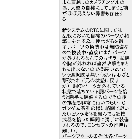
また肩越しのカメラアングルの
為、大型の自機にしてしまうと前
がほぼ見えない弊害も存在す
る。
新システムのRTCに関しては、
乱戦において自機のパーツが頻
繁に外れる為に使わざるを得
ず、パーツの換装中は無防備な
ので換装中・直後にまたパーツ
が外されるなんてのもザラ。武装
や腕が外れれば当然攻撃もまと
もに出来ないので換装しないと
いう選択肢は無い（或いはわざと
撃破されて元の状態に戻す
か）。胴のパーツが外れている
状態で落ちている胴パーツを拾
うと勝手に装備するのでその後
の換装も非常に行いづらい。G
ガンダム系列の様に格闘で戦い
たいという機体を組んでも近接
武器を拾った瞬間に勝手に装備
されるので、コンセプトの維持も
難しい。
パーツアウトの条件は各パーツ