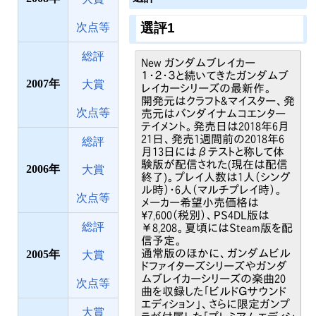
選評1
次点等
総評
New ガンダムブレイカー
１・２・３と続いてきたガンダムブ
2007
大賞
レイカーシリーズの最新作。
開発元はクラフト&マイスター、発
次点等
売元はバンダイナムコエンター
テイメント。発売日は2018年6月
21日、発売1週間前の2018年6
総評
月13日にはβテストと称して体
験版が配信された(現在は配信
2006
大賞
終了)。プレイ人数は1人（シング
ル時）・6人（マルチプレイ時）。
次点等
メーカー希望小売価格は
¥7,600（税別）、PS4DL版は
総評
￥8,208。夏頃にはSteam版を配
信予定。
通常版のほかに、ガンダムビル
2005
大賞
ドファイターズシリーズやガンダ
ムブレイカーシリーズの楽曲20
次点等
曲を収録した「ビルドＧサウンド
エディション」、さらに限定ガンプ
大賞