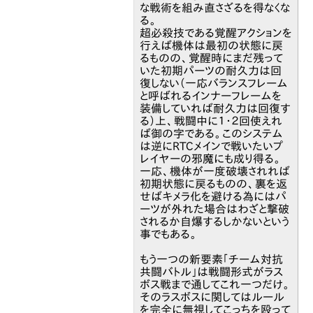
な戦術を組み直さざるを得なくな
る。
超必殺技である覚醒アクションを
行えば機体は最初の状態に戻
るものの、覚醒時にまだ残って
いた初期パーツの耐久力は回
復しない（一応バランスフレーム
と呼ばれるインナーフレームを
装備していれば耐久力は回復す
る）上、戦闘中に１・２回使えれ
ば御の字である。このシステム
は逆にRTCメインで戦いたいプ
レイヤーの邪魔にも成り得る。
一応、機体が一度破壊されれば
初期状態に戻るものの、裏を返
せばキメラ化を避ける為にはパ
ーツが外れた場合はわざと撃破
されるか自爆するしかないという
事でもある。
もう一つの新要素「チーム対抗
共闘バトル」は戦闘形式がラス
ボス戦まで通してこれ一つだけ。
そのラスボスに関してはルール
を完全に無視してこっちを殴って