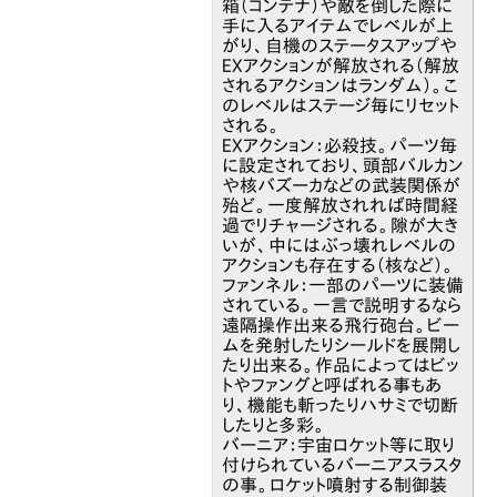
箱（コンテナ）や敵を倒した際に
手に入るアイテムでレベルが上
がり、自機のステータスアップや
EXアクションが解放される（解放
されるアクションはランダム）。こ
のレベルはステージ毎にリセット
される。
EXアクション：必殺技。パーツ毎
に設定されており、頭部バルカン
や核バズーカなどの武装関係が
殆ど。一度解放されれば時間経
過でリチャージされる。隙が大き
いが、中にはぶっ壊れレベルの
アクションも存在する（核など）。
ファンネル：一部のパーツに装備
されている。一言で説明するなら
遠隔操作出来る飛行砲台。ビー
ムを発射したりシールドを展開し
たり出来る。作品によってはビッ
トやファングと呼ばれる事もあ
り、機能も斬ったりハサミで切断
したりと多彩。
バーニア：宇宙ロケット等に取り
付けられているバーニアスラスタ
の事。ロケット噴射する制御装