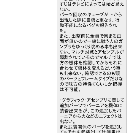
すじはテレビによっては殆ど見え
ない。
パーツ回収のキューブが下から
出現した際に自機と重なり、行
動不能になるバグも報告され
た。
また、出撃前に全員で集まる画
面が無いので一緒に戦う人のガ
ンプラをゆっくり眺める事も出来
ない。マルチ対戦とアセンブルが
隔離されているのでマルチで味
方の機体を確認してからそれに
合わせて機体を変えるという事
も出来ない。確認できるのも頭
のパーツとフレームタイプだけな
ので味方の特性ぐらいしか把握
は不可能。
・グラフィック・アセンブリに関して
追加パーツでバーニアを機体に
装着出来るが、この追加したバ
ーニアから火などのエフェクトは
出ない。
また武装関係のパーツを追加し
てもそれを武装としては使用出