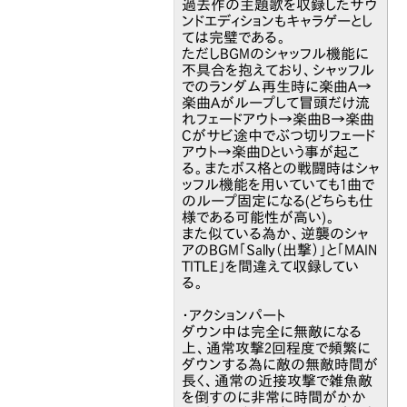
過去作の主題歌を収録したサウ
ンドエディションもキャラゲーとし
ては完璧である。
ただしBGMのシャッフル機能に
不具合を抱えており、シャッフル
でのランダム再生時に楽曲A→
楽曲Aがループして冒頭だけ流
れフェードアウト→楽曲B→楽曲
Cがサビ途中でぶつ切りフェード
アウト→楽曲Dという事が起こ
る。またボス格との戦闘時はシャ
ッフル機能を用いていても1曲で
のループ固定になる(どちらも仕
様である可能性が高い)。
また似ている為か、逆襲のシャ
アのBGM「Sally（出撃）」と「MAIN
TITLE」を間違えて収録してい
る。
・アクションパート
ダウン中は完全に無敵になる
上、通常攻撃2回程度で頻繁に
ダウンする為に敵の無敵時間が
長く、通常の近接攻撃で雑魚敵
を倒すのに非常に時間がかか