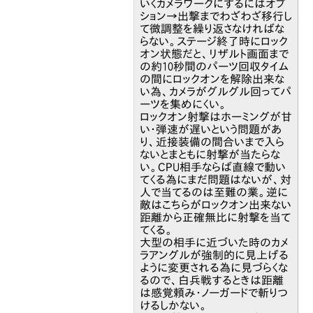
いくカメラワークにするにはオプ
ション→出撃までわざわざ移行し
て微調整を繰り返さなければな
らない。ステージ終了時にロック
オン状態だと、リザルト画面まで
の約10秒間のパーツ回収タイム
の間にロックオンを解除出来な
い為、カメラがグルグル回ってパ
ーツを集めにくい。
ロックオン射撃はホーミングが甘
い・弾速が遅いという問題があ
り、近接装備の間合いまで入ら
ないとまともに射撃が当たらな
い。CPU相手ならば直線で動い
てくる為にまだ問題はないが、対
人で当てるのは至難の業。逆に
敵はこちらがロックオン出来ない
距離から正確無比に射撃を当て
てくる。
大型の相手に近づいた時のカメ
ラアングルが強制的に見上げる
ように変更される為に見づらくな
るので、白兵戦するときは距離
は感覚頼み・ノーガードで斬りつ
けるしかない。