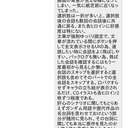
画面の背景が見える様になって
しまい、一気に紙芝居に近くなっ
てしまった。
選択肢は一択が多い上、選択肢
後の会話も数回の会話後に共
通に戻る。また各ヒロインに好感
度は特にない。
文章が強制ゆっくり固定で、文
章が流れている間にボタンを押
して全文表示させるＵＩの為、速
読したい時に会話をよく飛ばしや
すい。バックログも無い為、飛ば
した会話を確認するにはもう一
度最初から見るしか無い。
会話のスキップを選択すると選
択肢も含めてそのパートでの全
会話をスキップする。口パクすら
せずキャラの立ち絵が表示され
るだけ、CGイラストも各ヒロイン2
枚ずつ程度である。
肝心のシナリオに関してもとりあ
えずガンダム用語や歴代作品の
名台詞を言わせておけという部
分が随所に見られ、その台詞に
関しても本当に原作を見たのか