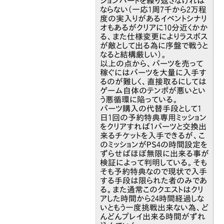
ションパートを繰り返さなければ
ならない（一応1周7千から2万程
度の実入りがあるイベントシナリ
オもあるがクリアに10分近くかか
る、また仕様変更によりラスボス
が敵として出る為に序盤で戦うと
なると結構厳しい）。
以上の点から、パーツを売って
稼ぐにはパーツを大量に入手す
るのが難しく、直接取るにしては
ゲーム自体のテンポが悪いとい
う悪循環に陥っている。
パーツ購入の代替手段として1
日1回の予約特典専用ミッション
をクリアすれば1パーツと交換出
来るチケットを入手できるが、こ
のミッションがPS4の時間設定を
ずらせばほぼ無限に出来る事が
検証によって判明している。そも
そも予約特典なので現状で入手
する手段は限られた者のみであ
る。また通常このクエストはクリ
アした時間から24時間経過しな
いともう一度挑戦出来ない為、ど
んどんプレイ出来る時間がずれ