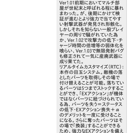
Ver1.01前期においてマルチ部
屋が世紀末と呼ばれる程に暴れ
まわった。が、後期にかけて検
証が進むとより強力で当てやす
い射撃武器が発見され形骸化。
しかしそれを知らない一般プレイ
ヤーの周りで騒がれていた為
か、Ver.1.02で攻撃力の低下・チ
ャージ時間の倍増等の弱体化を
喰らい、Ver.1.03で無限発射バグ
も修正されて一気に産廃武器に
成り果てた。
リアルタイムカスタマイズ（RTC）：
本作の目玉システム。敵機の落
としたパーツを取得しその場で
付け替えることが可能。落ちてい
るパーツは5つまでストックするこ
とができ、「EXアクション」が機体
ではなくパーツに紐づけられてい
る為、パーツを失う＝ステータス
の低下・EXアクション喪失＋α
のデメリットを一度に受けること
になる。さらに奪ったパーツはそ
の場で「換装」することができる
ため、強力なEXアクションを備え