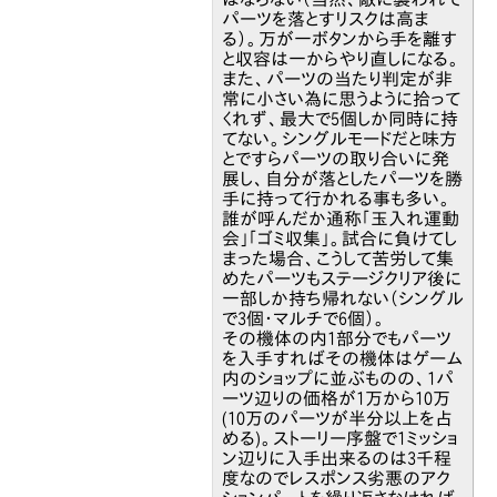
パーツを落とすリスクは高ま
る）。万が一ボタンから手を離す
と収容は一からやり直しになる。
また、パーツの当たり判定が非
常に小さい為に思うように拾って
くれず、最大で5個しか同時に持
てない。シングルモードだと味方
とですらパーツの取り合いに発
展し、自分が落としたパーツを勝
手に持って行かれる事も多い。
誰が呼んだか通称「玉入れ運動
会」「ゴミ収集」。試合に負けてし
まった場合、こうして苦労して集
めたパーツもステージクリア後に
一部しか持ち帰れない（シングル
で3個・マルチで6個）。
その機体の内1部分でもパーツ
を入手すればその機体はゲーム
内のショップに並ぶものの、1パ
ーツ辺りの価格が1万から10万
(10万のパーツが半分以上を占
める)。ストーリー序盤で1ミッショ
ン辺りに入手出来るのは3千程
度なのでレスポンス劣悪のアク