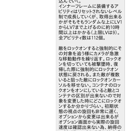
込んでいく。
インナーフレームに装備するア
ビリティはリセットされないレベル
制で成長していくが、取得出来る
かがそもそもランダムな上にLV1
からLV7まで上げるのに約10時
間以上はかかる（上限LVは9）。
全アビリティ数は112個。
敵をロックオンすると強制的にそ
の対象を追う様にカメラが急激
な移動動作を繰り返す。ロックオ
ンを切っていても被撃墜時、復
帰した際に強制的にロックオン
状態に戻される。また敵が複数
いると狙った敵にロックオンカー
ソルを移せない。コンテナのロッ
クオンをオンにしていると敵とコ
ンテナの区別が出来ないので対
象を変更した時にどこにロックオ
ンするか分かりづらい。初期状
態の視点の旋回も非常に遅く、
オプションから変更は出来るが
オプション画面から実際の旋回
速度は確認出来ない為、納得の