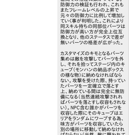
防御力の検証も行われ、これも
またフレームレベルの上昇で
元々の防御力に比例して増加し
ていく事が判明した。これにより
同スキル持ちの同部位パーツは
防御力が高い方が完全上位互
換となり、他のステータスで差が
無いパーツの格差が広がった。
カスタマイズのキモとなるパーツ
集めは敵を攻撃してパーツを外
し、それを拾ってステージ内のキ
ューブ（モンハンの納品ボックス
の様な物）に納めなければなら
ない。攻撃を受けた際、持ってい
たパーツを一定確立で落とす
上、納めている間は完全に無防
備になる（当然連続攻撃されれ
ばパーツを落とすし収容もされな
い）。NPC含む誰かがパーツを
収容した際にそのキューブはエ
リアをランダムにワープする為、
味方がパーツを収容していたら
別の場所に移動して納めなけれ
ばならない（当然、敵に襲われて