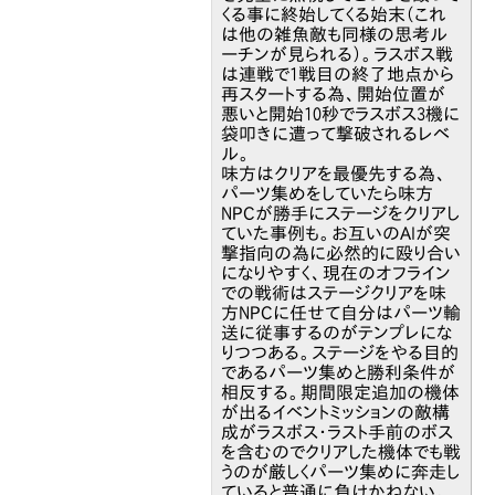
くる事に終始してくる始末（これ
は他の雑魚敵も同様の思考ル
ーチンが見られる）。ラスボス戦
は連戦で1戦目の終了地点から
再スタートする為、開始位置が
悪いと開始10秒でラスボス3機に
袋叩きに遭って撃破されるレベ
ル。
味方はクリアを最優先する為、
パーツ集めをしていたら味方
NPCが勝手にステージをクリアし
ていた事例も。お互いのAIが突
撃指向の為に必然的に殴り合い
になりやすく、現在のオフライン
での戦術はステージクリアを味
方NPCに任せて自分はパーツ輸
送に従事するのがテンプレにな
りつつある。ステージをやる目的
であるパーツ集めと勝利条件が
相反する。期間限定追加の機体
が出るイベントミッションの敵構
成がラスボス・ラスト手前のボス
を含むのでクリアした機体でも戦
うのが厳しくパーツ集めに奔走し
ていると普通に負けかねない。