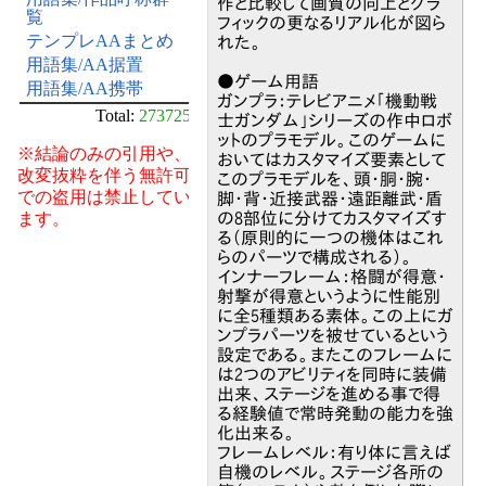
作と比較して画質の向上とグラ
覧
フィックの更なるリアル化が図ら
テンプレAAまとめ
れた。
用語集/AA据置
●ゲーム用語
用語集/AA携帯
ガンプラ：テレビアニメ「機動戦
Total:
273725
士ガンダム」シリーズの作中ロボ
ットのプラモデル。このゲームに
※結論のみの引用や、
おいてはカスタマイズ要素として
改変抜粋を伴う無許可
このプラモデルを、頭・胴・腕・
での盗用は禁止してい
脚・背・近接武器・遠距離武・盾
ます。
の8部位に分けてカスタマイズす
る（原則的に一つの機体はこれ
らのパーツで構成される）。
インナーフレーム：格闘が得意・
射撃が得意というように性能別
に全5種類ある素体。この上にガ
ンプラパーツを被せているという
設定である。またこのフレームに
は2つのアビリティを同時に装備
出来、ステージを進める事で得
る経験値で常時発動の能力を強
化出来る。
フレームレベル：有り体に言えば
自機のレベル。ステージ各所の