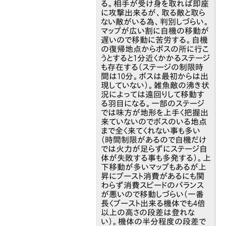
る。相手が受け身を取れば即座
に攻撃出来るが、取る敵と取ら
ない敵がいる為、判別しづらい。
マップが広い割に自機の移動が
遅いので移動に苦労する。自機
の復帰地点からボスの所に行こ
うとすると1分近くかかるステージ
も存在する（ステージの制限時
間は10分。ボスは最初からは出
現していない）。雑魚敵の沸き状
況によっては遠回りして移動す
る羽目になる。一部のステージ
では味方が地形を上手く把握出
来ていないのでボスのいる地点
まで全く来てくれない事も多い
（時間制限があるので自機だけ
では火力が足らずにステージ自
体が失敗する事も多発する）。上
下移動が多いマップもあるが上
昇にブースト消費があるにも関
わらず消費スピードのバランス
が悪いので移動しづらい（一番
長くブースト出来る機体でも4倍
以上の高さの段差は登れな
い）。機体の半分程度の段差で