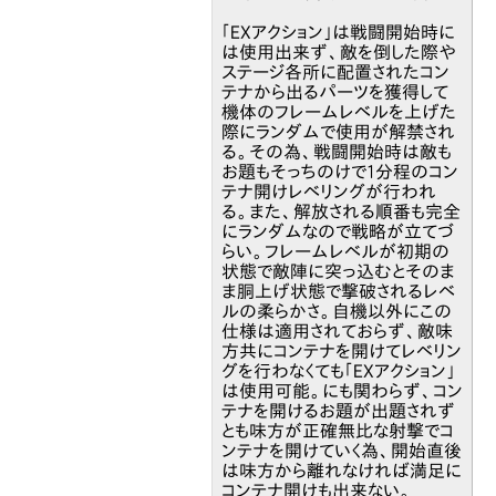
「EXアクション」は戦闘開始時に
は使用出来ず、敵を倒した際や
ステージ各所に配置されたコン
テナから出るパーツを獲得して
機体のフレームレベルを上げた
際にランダムで使用が解禁され
る。その為、戦闘開始時は敵も
お題もそっちのけで1分程のコン
テナ開けレベリングが行われ
る。また、解放される順番も完全
にランダムなので戦略が立てづ
らい。フレームレベルが初期の
状態で敵陣に突っ込むとそのま
ま胴上げ状態で撃破されるレベ
ルの柔らかさ。自機以外にこの
仕様は適用されておらず、敵味
方共にコンテナを開けてレベリン
グを行わなくても「EXアクション」
は使用可能。にも関わらず、コン
テナを開けるお題が出題されず
とも味方が正確無比な射撃でコ
ンテナを開けていく為、開始直後
は味方から離れなければ満足に
コンテナ開けも出来ない。