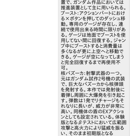
置で、ガンダム作品においては
推進装置として主に用いられる。
ブースト：アクションパートにおけ
る×ボタンを押してのダッシュ移
動。専用のゲージが存在し、連
続で使用出来る時間に限りがあ
る。ゲージは地面でブーストを使
用してない間に回復する。ジャン
プ中にブーストすると消費量は
多くなるが更に上空へと移動で
きる。ゲージが空になってしまう
と完全回復するまで再使用不
可。
核バズーカ：射撃武器の一つ。
元はガンダム試作2号機の武装
で、巨大なバズーカから核弾頭
を発射する。本作では発射後に
着弾し周囲に大爆発を引き起こ
す。弾数は1発でリチャージもそ
れなりに長いが、威力が非常に
高い。同機体の盾のEXアクショ
ンとしても設定されている。体験
版となるβテストにおいて広範囲
攻撃と高火力により猛威を振る
い、そのまま初期版となる