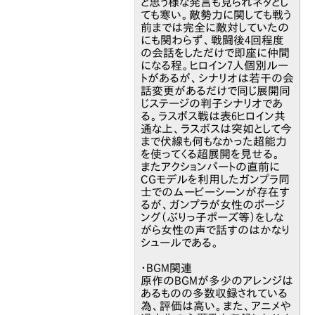
と思う様な発言も見られネタとし
ても寒い。敵勢力に関しても戦う
前までは完全に敵対していたの
にも関わらず、戦闘後4回程度
の会話をしただけで即座に仲間
になる程。ヒロイン7人個別ルー
トがあるが、シナリオは若干の会
話変更があるだけで同じ展開同
じステージの判子シナリオであ
る。ラスボス戦は表6ヒロイン共
通な上、ラスボスは突如として今
まで伏線も何もなかった超能力
を使ってくる超展開を見せる。
またアクションパートの直前に
CGモデルを利用したガンプラ同
士でのムービーシーンが存在す
るが、ガンプラが女性のポージ
ング（ぶりっ子ポーズ等）をしな
がら女性の声で話すのはかなり
シュールである。
・BGM関連
原作のBGMが多少のアレンジは
あるものの多数収録されている
為、評価は高い。また、アニメや