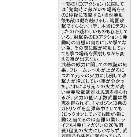
一部の「EXアクション」に関して
は「発動時に敵がいた場所をそ
の2秒後に攻撃する（当然発動
後も敵は動き続けるし、範囲攻
撃ですらない）」等、本当にテスト
したのか疑わしいものも存在して
いる。射撃系のEXアクションも発
動時の自機の向きにしか撃てな
い為、その間に敵が移動してい
ても撃つ場所を照射しながら変
える事が出来ない。
武器の威力に関しての検証の結
果、フレームレベルが上がるに
つれて元々の火力に比例して攻
撃力が増加していく事が分かっ
た。これにより元々の火力が高
い単発攻撃武器は恩恵を得られ
るが、火力の低い手数武器は恩
恵を得られず、1マガジン30発の
ガトリングを全弾命中させても
（ロックオンしていても敵が横に
動くと当てるのは至難の業）、ラ
イフル4発（1マガジンの20％消
費）程度の火力にしかならず、武
器間での格差に繋がっている。