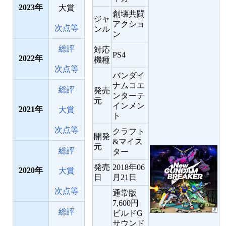
2023
大賞
創壊共闘
ジャ
アクショ
次点等
ンル
ン
総評
対応
PS4
2022
機種
次点等
バンダイ
ナムコエ
総評
発売
ンターテ
元
インメン
2021
大賞
ト
次点等
クラフト
開発
&マイス
元
総評
ター
発売
2018年06
2020
大賞
日
月21日
次点等
通常版
7,600円
総評
ビルドG
サウンド