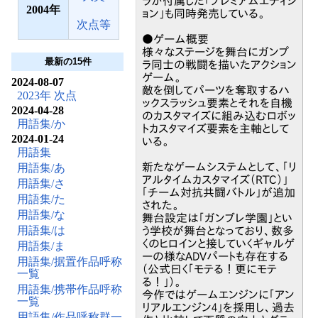
ラが付属した「プレミアムエディシ
2004
ョン」も同時発売している。
次点等
●ゲーム概要
様々なステージを舞台にガンプ
最新の15件
ラ同士の戦闘を描いたアクション
ゲーム。
2024-08-07
敵を倒してパーツを奪取するハ
2023年 次点
ックスラッシュ要素とそれを自機
2024-04-28
のカスタマイズに組み込むロボッ
用語集/か
トカスタマイズ要素を主軸として
2024-01-24
いる。
用語集
新たなゲームシステムとして、「リ
用語集/あ
アルタイムカスタマイズ（RTC）」
用語集/さ
「チーム対抗共闘バトル」が追加
用語集/た
された。
用語集/な
舞台設定は「ガンブレ学園」とい
用語集/は
う学校が舞台となっており、数多
くのヒロインと接していくギャルゲ
用語集/ま
ーの様なADVパートも存在する
用語集/据置作品呼称
（公式曰く「モテる！更にモテ
一覧
る！」）。
用語集/携帯作品呼称
今作ではゲームエンジンに「アン
一覧
リアルエンジン4」を採用し、過去
用語集/作品呼称群一