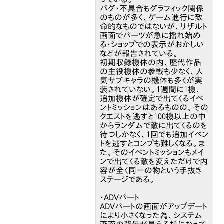
バグ・不具合もグラフィック関係
のものが多く、ゲーム進行に致
命的なものではないが、リザルト
画面でパーツが急に揺れ始め
る・ショップでの表示がおかしい
などが報告されている。
初期収録機体の内、歴代作品
の主役機体の参戦も少なく、人
気サブキャラの機体も多くが実
装されていない。1週間に1機、
追加機体が確定で出てくるイベ
ントミッションはあるものの、その
クエストを逃すと100機以上の中
からランダムで敵に出てくるのを
待つしかなく、1回でも追加イベン
トを逃すとコンプも難しくなる。ま
た、そのイベントミッションもメイ
ンで出てくる敵を変えただけで内
容が全く同一の物という手抜き
ステージである。
・ADVパート
ADVパートの画面がアップデート
により小さくなった為、システム