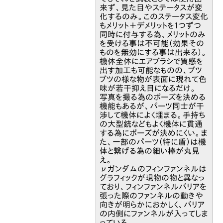
来ず、見た目やステータスが変
化するのみ。このステータス変化
もメリット＋デメリットを1つずつ
同時に付与する為、メリットのみ
を受ける事は不可能（効果その
ものを無効にする事は出来る）。
機体全体にエアブラシで質感を
出す加工も可能なものの、ブツ
ブツの様な物が表面に現れて色
味が若干抑え目になるだけ。
写真を撮る為のポーズを決める
機能もあるが、パーツ同士が干
渉して機体によく埋まる。手持ち
の大型銃などもよく機体に貫通
する為にポーズが決めにくい。ま
た、一部のパーツ（特に盾）は機
体と繋げる為の細い棒が丸見
え。
νガンダムのフィンファンネルは
グラフィックが現物の物と異なっ
ており、フィンファンネルバリアを
張った際のファンネルの動きや
向きが明らかにおかしく、バリア
の内側にファンネルが入ってしま
っている。