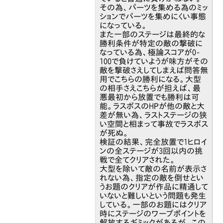
その為、パーツを集める為のミッ
ションでパーツを集めにくい事態
になっている。
また一部のステージは最終的な
勝利条件が特定の敵の撃破に
なっている為、極論スコアが0-
100で負けていようが味方がその
敵を撃破さえしてしまえば問答無
用でこちらの勝利になる。大型
の相手さえこちらが担えば、最
悪最初から放置でも勝利は可
能。ラスボスのHPが他の敵と大
差が無い為、ラストステージの狭
い空間と相まって事故でラスボス
が死ぬ。
検証の結果、完全放置で1ヒロイ
ンの全ステージが3回以内の挑
戦で全てクリアされた。
大型を除いて敵の名前が表示さ
れない為、指定の敵を倒せとい
うお題のクリアが作品に精通して
いないと難しいという問題も発生
している。一部のお題にはクリア
時にステージのワープポイントを
解放するギミックがあるが、この