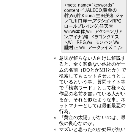
<meta name="keywords"
content="JALECO,黄金の
絆,Wii,絆,Kizuna,生田美和,ジャ
レコ,川口洋一,アクションRPG,
ロールプレイング,任天堂
Wii,Wii本体,Wii アクション,リア
ン,アイナ,Wii ドラゴンクエス
ト,Wii RPG,Wii モンハン,Wii
朧村正,Wii アークライズ " />
意味が解らない人向けに解説す
ると、全く関係ない他社のゲー
ムの名前（DQとかMHとか）で
検索してもヒットさせようとし
ているという事。質問サイト等
で「検索ワード」として様々な
作品の名前を書いている人がい
るが、それと似たような事。ネ
ットマナーとしては最低最悪の
行為。
『黄金の太陽』がないのは、最
後の良心なのか。
マズいと思ったのか効果が無い