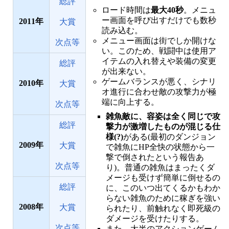
総評
ロード時間は
最大40秒
。メニュ
ー画面を呼び出すだけでも数秒
2011
大賞
読み込む。
メニュー画面は街でしか開けな
次点等
い。このため、戦闘中は使用ア
イテムの入れ替えや装備の変更
総評
が出来ない。
ゲームバランスが悪く、シナリ
2010
大賞
オ進行に合わせ敵の攻撃力が極
端に向上する。
次点等
雑魚敵に、容姿は全く同じで攻
総評
撃力が激増したものが混じる仕
様(?)
がある(最初のダンジョン
2009
大賞
で雑魚にHP全快の状態から一
撃で倒されたという報告あ
次点等
り)。普通の雑魚はまったくダ
メージも受けず簡単に倒せるの
総評
に、このいつ出てくるかもわか
らない雑魚のために稼ぎを強い
2008
大賞
られたり、前触れなく即死級の
ダメージを受けたりする。
次点等
また、大半のアクションゲーム