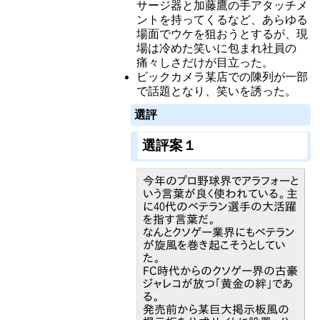
サージ器と加藤鷹の手アタッチメ
ントを持ってくるなど、あらゆる
場面でウケを狙おうとするが、現
場は冷めた笑いに包まれ社員の
痛々しさだけが目立った。
ビックカメラ某店での陳列が一部
で話題となり、笑いを誘った。
選評
選評案１
今年のプロ野球界でアラフォーと
いう言葉が良く使われている。主
に40代のベテラン選手の大活躍
を指す言葉だ。
なんとクソゲー業界にもベテラン
が旋風を巻き起こそうとしてい
た。
FC時代からのクソゲー界の古豪
ジャレコが放つ「黄金の絆」であ
る。
発売前から某巨大掲示板風の