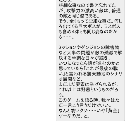
些細な事なので書き忘れてた
が、攻撃力の激高い敵は、普通
の敵と同じ姿である。
そう、全くもって些細な事だ。何し
ろ出てくる巨大ボスが、ラスボス
も含め４体とも同じ姿なのだか
ら……。
ミッションやダンジョンの障害物
など大半の問題が敵の殲滅で解
決する単調な日々が続き、
いつになったら話が進むのかと
思っていたら「これが最後の戦
い」と言われる驚天動地のシナリ
オ展開など、
まだまだ要素は挙げられるが、
これ以上は野暮というものだろ
う。
このゲームを語る時、我々はた
だ一言こう言うだけでいい。
なんと凄いクソ……いや「黄金」
ゲーなのだ、と。