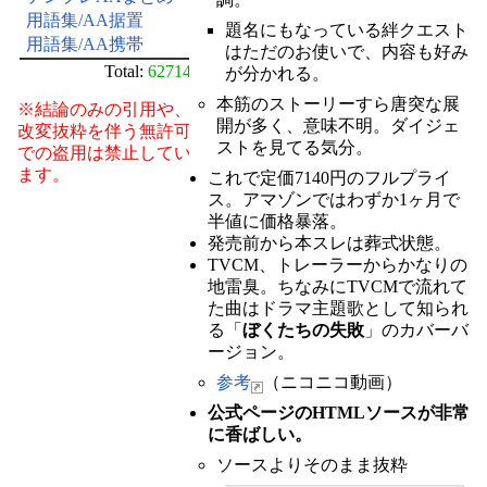
用語集/AA据置
題名にもなっている絆クエスト
用語集/AA携帯
はただのお使いで、内容も好み
Total:
62714
が分かれる。
本筋のストーリーすら唐突な展
※結論のみの引用や、
開が多く、意味不明。ダイジェ
改変抜粋を伴う無許可
ストを見てる気分。
での盗用は禁止してい
ます。
これで定価7140円のフルプライ
ス。アマゾンではわずか1ヶ月で
半値に価格暴落。
発売前から本スレは葬式状態。
TVCM、トレーラーからかなりの
地雷臭。ちなみにTVCMで流れて
た曲はドラマ主題歌として知られ
る「
ぼくたちの失敗
」のカバーバ
ージョン。
参考
（ニコニコ動画）
公式ページのHTMLソースが非常
に香ばしい。
ソースよりそのまま抜粋