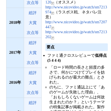
120
（オススメ）
次点等
http://www.nicovideo.jp/watch/sm7213
974
（ラスボス戦、ネタバレ注
総評
意）
http://www.nicovideo.jp/watch/sm7207
2018
大賞
447
http://www.nicovideo.jp/watch/sm7213
次点等
202
総評
要点
2017
大賞
ファミ通クロスレビューで
低得点
(5 4 4 4)
次点等
「ロード時間の長さと頻度の多
さで、何かにつけてプレイを妨
総評
げられるのが最大の難点」とさ
れた。
2016
大賞
のちに、ファミ通誌上にて「あ
のゲームが失敗した理由」、
次点等
「おもしろくないゲームは何故
生まれたのか？」というテーマ
総評
の特集記事が掲載された。製作