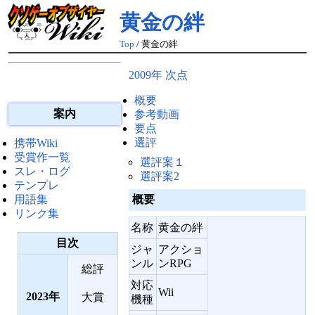
黄金の絆
Top
/ 黄金の絆
2009年 次点
概要
案内
参考動画
要点
選評
携帯Wiki
受賞作一覧
選評案１
スレ・ログ
選評案2
テンプレ
概要
用語集
リンク集
名称
黄金の絆
目次
ジャ
アクショ
ンル
ンRPG
総評
対応
Wii
2023
大賞
機種