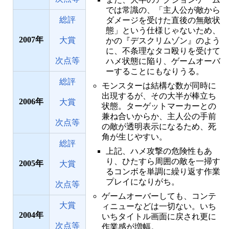
では常識の、「主人公が敵から
総評
ダメージを受けた直後の無敵状
態」という仕様じゃないため、
2007
大賞
かの『デスクリムゾン』のよう
に、不条理なタコ殴りを受けて
次点等
ハメ状態に陥り、ゲームオーバ
ーすることにもなりうる。
総評
モンスターは結構な数が同時に
出現するが、その大半が棒立ち
2006
大賞
状態。ターゲットマーカーとの
兼ね合いからか、主人公の手前
次点等
の敵が透明表示になるため、死
角が生じやすい。
総評
上記、ハメ攻撃の危険性もあ
り、ひたすら周囲の敵を一掃す
2005
大賞
るコンボを単調に繰り返す作業
プレイになりがち。
次点等
ゲームオーバーしても、コンテ
大賞
ィニューなどは一切ない。いち
2004
いちタイトル画面に戻され更に
次点等
作業感が増幅。