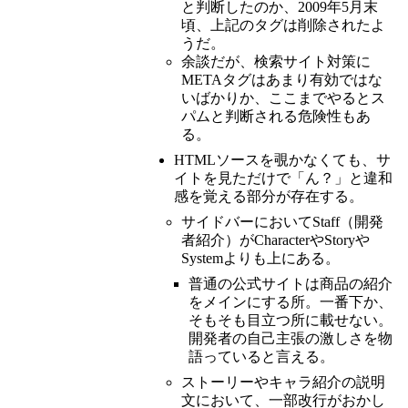
と判断したのか、2009年5月末
頃、上記のタグは削除されたよ
うだ。
余談だが、検索サイト対策に
METAタグはあまり有効ではな
いばかりか、ここまでやるとス
パムと判断される危険性もあ
る。
HTMLソースを覗かなくても、サ
イトを見ただけで「ん？」と違和
感を覚える部分が存在する。
サイドバーにおいてStaff（開発
者紹介）がCharacterやStoryや
Systemよりも上にある。
普通の公式サイトは商品の紹介
をメインにする所。一番下か、
そもそも目立つ所に載せない。
開発者の自己主張の激しさを物
語っていると言える。
ストーリーやキャラ紹介の説明
文において、一部改行がおかし