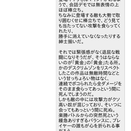
うで、会話デモでは無表情の上
ほぼ棒立ち。
ちなみに登場する敵も大勢で取
り囲むくせに棒立ちで、どう見て
も当たってない攻撃を食らってく
れたり、
勝手に消えていなくなったりする
紳士揃いだ。
それでは緊張感がなく退屈な戦
闘になりそうだが、そうはならな
いのが「黄金」の「黄金」たる所。
かのデスクリムゾンをリスペクト
したこの作品は無敵時間などと
いう甘っちょろい物はなく、
連続でボコられたら全ダメージを
そのまま食らってあっという間に
死んでしまうのだ。
しかも敵の中には攻撃力がクソ
高い奴が混じっており、そいつに
会ってもあっという間に死ぬ。
楽勝バトルからの突然死という
緩急ありすぎるバランスに、プレ
イヤーの誰もが心を折られる事
だろう。