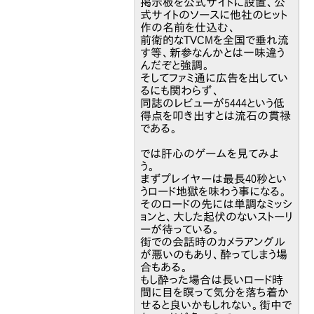
掲示板を公式サイトに設置、公
式サイトのソースに他社のヒット
作の名前を仕込む、
前衛的なTVCMを全国で垂れ流
す等、新参なんかとは一味違う
んだぞと強調。
そしてファミ通に広告を出してい
るにも関わらず、
同誌のレビューが5444という低
得点を叩き出すとは流石の貫禄
である。
では肝心のゲームを見てみよ
う。
まずプレイヤーは最長40秒とい
うロード地獄を味わう事になる。
そのロードの先には単調なミッシ
ョンと、大した起伏のないストーリ
ーが待っている。
街での会話時のカメラアングル
が悪いのもあり、酔ってしまう場
合もある。
もし酔った場合は長いロード時
間に目を瞑って気分を落ち着か
せると良いかもしれない。街中で