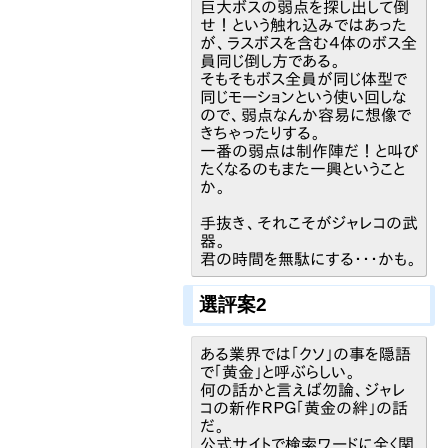
巨大ボスの弱点を探し出して倒
せ！という触れ込みではあった
が、ラスボスを含む４体のボス全
員同じ倒し方である。
そもそもボス全員が同じ体型で
同じモーションという使い回しな
ので、弱点なんか容易に想像で
きちゃったりする。
一番の弱点は制作陣だ！と叫び
たくなるのもまた一興ということ
か。
手抜き、それこそがジャレコの武
器。
君の時間を無駄にする・・・かも。
選評案2
ある業界では「クソ」の事を隠語
で「黄金」と呼ぶらしい。
何の話かと言えば勿論、ジャレ
コの新作ＲＰＧ「黄金の絆」の話
だ。
公式サイトで検索ワードに全く関