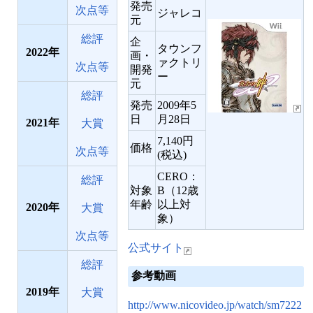
発売
次点等
ジャレコ
元
総評
企
タウンフ
2022
画・
ァクトリ
次点等
開発
ー
元
総評
発売
2009年5
日
月28日
2021
大賞
7,140円
価格
次点等
(税込)
CERO：
総評
対象
B（12歳
年齢
以上対
2020
大賞
象）
次点等
公式サイト
総評
参考動画
2019
大賞
http://www.nicovideo.jp/watch/sm7222