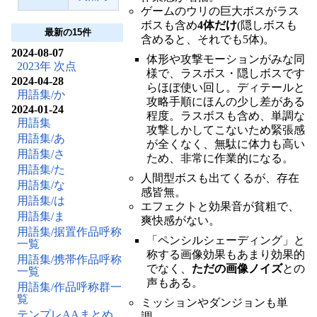
ゲームのウリの巨大ボスがラス
ボスも含め
4体だけ
(隠しボスも
最新の15件
含めると、それでも5体)。
2024-08-07
体形や攻撃モーションがみな同
2023年 次点
様で、ラスボス・隠しボスです
2024-04-28
らほぼ使い回し。ディテールと
用語集/か
攻略手順にほんの少し差がある
2024-01-24
程度。ラスボスも含め、単調な
用語集
攻撃しかしてこないため緊張感
用語集/あ
が全くなく、無駄に体力も高い
用語集/さ
ため、非常に作業的になる。
用語集/た
人間型ボスも出てくるが、存在
用語集/な
感皆無。
用語集/は
エフェクトと効果音が貧粗で、
用語集/ま
爽快感がない。
用語集/据置作品呼称
「ペンシルシェーディング」と
一覧
称する画像効果もあまり効果的
用語集/携帯作品呼称
でなく、
ただの画像ノイズ
との
一覧
声もある。
用語集/作品呼称群一
覧
ミッションやダンジョンも単
テンプレAAまとめ
調。