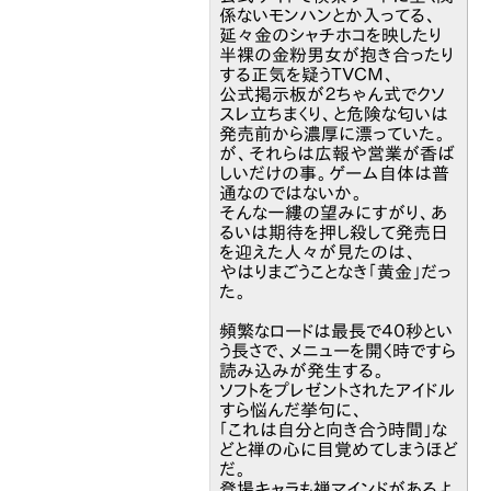
係ないモンハンとか入ってる、
延々金のシャチホコを映したり
半裸の金粉男女が抱き合ったり
する正気を疑うＴＶＣＭ、
公式掲示板が２ちゃん式でクソ
スレ立ちまくり、と危険な匂いは
発売前から濃厚に漂っていた。
が、それらは広報や営業が香ば
しいだけの事。ゲーム自体は普
通なのではないか。
そんな一縷の望みにすがり、あ
るいは期待を押し殺して発売日
を迎えた人々が見たのは、
やはりまごうことなき「黄金」だっ
た。
頻繁なロードは最長で４０秒とい
う長さで、メニューを開く時ですら
読み込みが発生する。
ソフトをプレゼントされたアイドル
すら悩んだ挙句に、
「これは自分と向き合う時間」な
どと禅の心に目覚めてしまうほど
だ。
登場キャラも禅マインドがあるよ