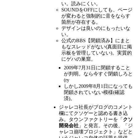
い。読みにくい。
SOUNDをOFFにしても、ページ
が変わると強制的に音をならす
箇所が存在する。
デザインは良いのにもったいな
い。
公式のBBS【閉鎖済み】にまと
もなスレッドがない(真面目に掲
示板を管理していない)。実質的
にゲハの巣窟。
2009年7月31日に閉鎖すること
が判明。なら今すぐ閉鎖しろと
(ry
しかし2009年8月1日になっても
閉鎖されていない模様(確認
済)。
ジャレコ社長がブログのコメント
欄にてクソゲーと認める書き込
み。タウンファクトリーを「
クソ
開発会社
」と発言。その後、「ジ
ャレコ崩壊プロジェクト」などと
いうジャレコ自体の話題を提供