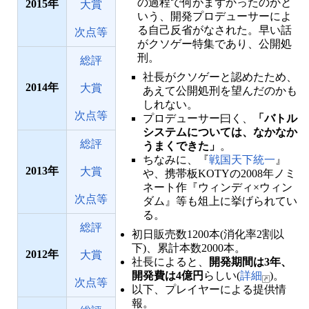
の過程で何がまずかったのかと
2015
大賞
いう、開発プロデューサーによ
る自己反省がなされた。早い話
次点等
がクソゲー特集であり、公開処
刑。
総評
社長がクソゲーと認めたため、
2014
大賞
あえて公開処刑を望んだのかも
しれない。
次点等
プロデューサー曰く、
「バトル
システムについては、なかなか
総評
うまくできた」
。
ちなみに、『
戦国天下統一
』
2013
大賞
や、携帯板KOTYの2008年ノミ
ネート作『ウィンディ×ウィン
次点等
ダム』等も俎上に挙げられてい
る。
総評
初日販売数1200本(消化率2割以
下)、累計本数2000本。
2012
大賞
社長によると、
開発期間は3年、
開発費は4億円
らしい(
詳細
)。
次点等
以下、プレイヤーによる提供情
報。