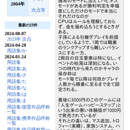
通常のモードに加えてハピネス
2004
モードがあるが勝利判定を幸福
次点等
度にしただけのモードで本当に
それだけなのか
ＣＰＵはルールを理解しておら
最新の15件
ず、金を溜め込もうとするときが
ある。
2024-08-07
子孫による引継ぎプレイを前提
2023年 次点
としているようで、1周では職業
2024-04-28
のランクアップすら難しいバラン
用語集/か
スにする一方、
2024-01-24
2周目の目玉要素は特になし、イ
用語集
ベントの枯渇は深刻になる。い
用語集/あ
つの時代から来たのかキャラの
保存枠は
用語集/さ
モード毎で以降は何故かプレイ
用語集/た
人数から順番に至るまで全て固
用語集/な
定される。
用語集/は
最後に6000円のこのゲームには
用語集/ま
「人生ゲームハッピーステップ」と
用語集/据置作品呼称
いう出来の悪い体験版が1000円
一覧
で発売されているが
用語集/携帯作品呼称
それとの違いは、マス追加、トロ
一覧
フィー（実績）、家族システム、ハ
用語集/作品呼称群一