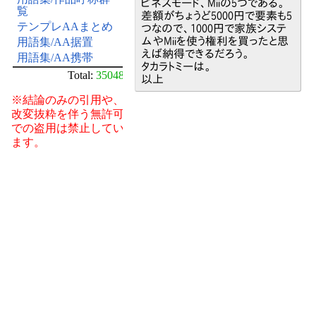
ピネスモード、Miiの5つである。
覧
差額がちょうど5000円で要素も5
テンプレAAまとめ
つなので、1000円で家族システ
ムやMiiを使う権利を買ったと思
用語集/AA据置
えば納得できるだろう。
用語集/AA携帯
タカラトミーは。
Total:
35048
以上
※結論のみの引用や、
改変抜粋を伴う無許可
での盗用は禁止してい
ます。