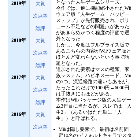
となった人生ゲームシリーズ。
2019
大賞
今作では、逆に機能縮小されたWii
ウェア版『人生ゲーム ハッピー
次点等
ステップ』が先行販売され、ボリ
ューム不足などの問題点があった
総評
があきらめがつく程度の評価で選
外となった。
2018
大賞
しかし、今度はフルプライス版で
あるこちらの内容がWiiウェア版と
次点等
ほとんど変わらないという事で話
題となった。
総評
追加された要素はマスの種類、家
族システム、ハピネスモード、Mii
2017
大賞
の5つ。流通経路の違いもあるが、
たったこれだけで1000円→6000円
次点等
は手抜きにもほどがある。
本作はWiiパッケージ版の人生ゲー
総評
ム3作目に当たるが、スレでは「人
生2」（あるいはただ単に「人
2016
大賞
生」）と呼ばれる。
次点等
Miiは隠し要素で、最初は名前固
定10名のデフォルトキャラでスタ