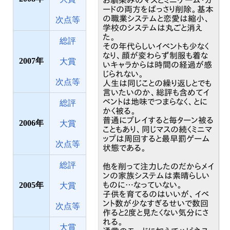
お馴染みのマスとミニゲーム・カ
ードの両方をばっさり削除。基本
の職業システムと恋愛は縮小、
次点等
学校のシステムは丸ごと消え
た。
総評
その年代らしいイベントも少なく
なり、顔が変わらず制服も着な
2007
大賞
いキャラからは時間の経過が感
じられない。
次点等
人生は同じことの繰り返しとでも
言いたいのか、総評も含めてイ
ベントは地味でつまらなく、とに
総評
かく被る。
普通にプレイすると毎ターン被る
2006
大賞
こともあり、同じマスの続くミニマ
ップは周回すると最早罰ゲーム
次点等
状態である。
総評
他を削って注力したのだからメイ
ンの家族システムは素晴らしい
2005
ものに…なっていない。
大賞
子供を育てるのはいいが、イベ
ント数が少なすぎるせいで数回
次点等
作ると2度と見たくない気分にさ
れる。
大賞