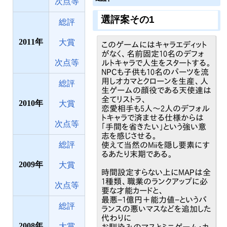
次点等
選評案その1
総評
2011
大賞
このゲームにはキャラエディット
がなく、名前固定10名のデフォ
次点等
ルトキャラで人生をスタートする。
NPCも子供も10名のパーツを流
用しオカマとクローンを生産、人
総評
生ゲームの顔役である天使達は
全てリストラ、
2010
大賞
恋愛相手も5人～2人のデフォル
トキャラで済ませる仕様からは
次点等
「手間を省きたい」という強い意
志を感じさせる。
総評
使えて当然のMiiを隠し要素にす
るあたり末期である。
2009
大賞
時間設定すらない上にMAPは全
1種類、職業のランクアップに必
次点等
要な才能カードと、
最悪−1億円＋能力値−というバ
総評
ランスの悪いマスなどを追加した
代わりに
2008
大賞