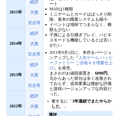
総評
ート
MAPは1種類
2015
大賞
ミニゲームとカードはばっさり削
除、基本の職業システムも縮小
次点等
イベントは地味でつまらなく、種
類も少ない
総評
子孫による引継ぎプレイ、ハピネ
スモードも機能しているとは言い
2014
大賞
がたい
2011年9月1日に、本作をバージョ
次点等
ンアップした『
人生ゲーム ハッピ
ーファミリー ご当地ネタ増量仕上
総評
げ
』を発売。
まさかのお値段据置き、
6090円
。
2013
大賞
元からあった部分は全く改善され
ておらず、追加要素は微妙な評価
次点等
と誰得バージョンアップな内容だ
った。
総評
要するに「
3年連続でまたやらか
2012
大賞
した
。」
選評