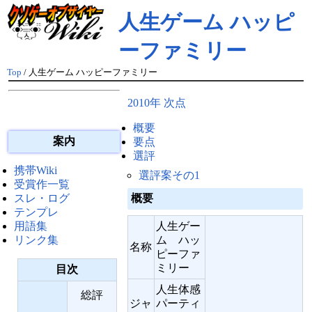
人生ゲーム ハッピ
ーファミリー
Top
/ 人生ゲーム ハッピーファミリー
2010年 次点
概要
案内
要点
選評
携帯Wiki
選評案その1
受賞作一覧
概要
スレ・ログ
テンプレ
人生ゲー
用語集
ム ハッ
リンク集
名称
ピーファ
ミリー
目次
人生体感
総評
ジャ
パーティ