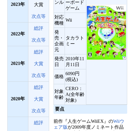
ンル
ーボード
2023
大賞
ゲーム
次点等
対応
Wii
機種
総評
発
2022
売・
タカラト
次点等
企画
ミー
元
総評
発売
2010年11
2021
大賞
日
月11日
6090円
次点等
価格
(税込)
総評
CERO：
対象
A(全年齢
年齢
2020
大賞
対象)
要点
次点等
前作『人生ゲームWiiEX』の
Wiiウ
総評
ェア版
が2009年度ノミネート作品