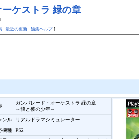
ーケストラ 緑の章
章
索
|
最近の更新
|
編集ヘルプ
]
ガンパレード・オーケストラ 緑の章
称
～狼と彼の少年～
ャンル
リアルドラマシミュレーター
応機種
PS2