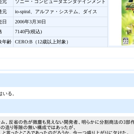
売元
ソニー・コンピュータエンタテインメント
発元
io-spiral、アルファ・システム、ダイス
売日
2006年3月30日
格
7140円(税込)
象年齢
CERO:B（12歳以上対象）
はいる。
テム、反省の色が微塵も見えない開発者、明らかに分割商法の3部
箱の造り等隙の無い構成ではあったが、
と言ったところであったのだろうか、今一つ盛り上がりに欠けた。