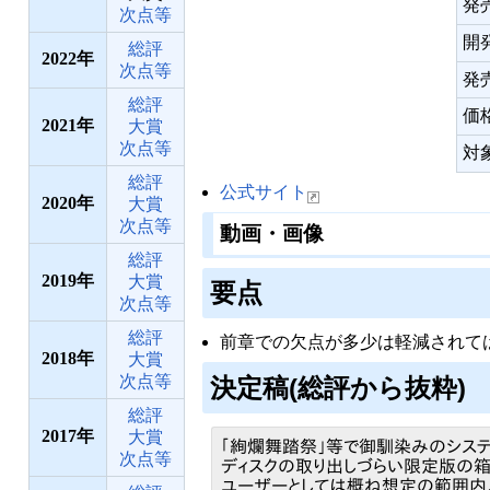
発
次点等
開
総評
2022
次点等
発
総評
価
2021
大賞
次点等
対
総評
公式サイト
2020
大賞
次点等
動画・画像
総評
2019
大賞
要点
次点等
総評
前章での欠点が多少は軽減されて
2018
大賞
次点等
決定稿(総評から抜粋)
総評
2017
大賞
「絢爛舞踏祭」等で御馴染みのシス
次点等
ディスクの取り出しづらい限定版の
ユーザーとしては概ね想定の範囲内、