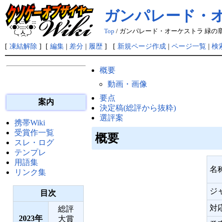
ガンパレード・オ
Top
/ ガンパレード・オーケストラ 緑の
[
凍結解除
] [
編集
|
差分
|
履歴
] [
新規ページ作成
|
ページ一覧
|
検
概要
動画・画像
要点
案内
決定稿(総評から抜粋)
選評案
携帯Wiki
受賞作一覧
概要
スレ・ログ
テンプレ
用語集
名
リンク集
ジ
目次
対
総評
2023
大賞