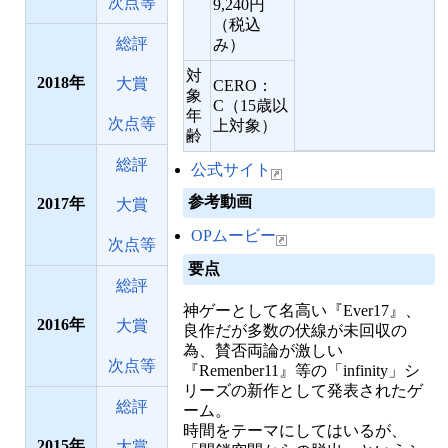
次点等
9,240円
（税込
総評
み）
対
2018
大賞
CERO：
象
C（15歳以
年
次点等
上対象）
齢
総評
公式サイト
参考動画
2017
大賞
OPムービー
次点等
要点
総評
神ゲーとして名高い『Ever17』、
2016
大賞
良作だが多数の伏線が未回収の
為、賛否両論が激しい
次点等
『Remenber11』等の「infinity」シ
リーズの新作として発表されたゲ
総評
ーム。
時間をテーマにしてはいるが、
2015
大賞