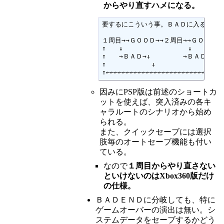
からやり直すハメになる。
要するにこういう事。ＢＡＤに入る前のセ
１周目→→ＧＯＯＤ→→２周目→→ＧＯＯＤ→→
↑　　↓　　　　　　　　　　↓　　　　　
↑　　→ＢＡＤ→↓　　　　　→ＢＡＤ→↓　
↑　　　　　　　↓　　　　　　　　　　↓
↑←←←←←←←←←←←←←←←←←←←←←←←←←←←←←
因みにPSP版は前述のショートカ
ットを使えば、突入済みの各キ
ャラルートのシナリオから始め
られる。
また、クイックセーブには選択
肢毎のオートセーブ機能も付い
ている。
なので
１周目からやり直さない
といけないのはXbox360版だけ
の仕様。
ＢＡＤＥＮＤに分岐しても、特に
ゲームオーバーの演出は無い。シ
ステムデータをセーブするかどう