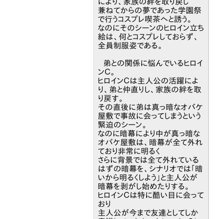
により、家族の絆を取り戻し
兼ねてからの夢であった学園祭
で行うコスプレ喫茶へと誘う。
なのにそのシーンのヒロイン立ち
絵は、何とコスプレしておらず、
全員制服姿である。
弟との関係に悩んでいるヒロイ
ンＣ。
ヒロインＣは主人公の活躍によ
り、弟と仲直りし、家族の絆を取
り戻す。
その直後に弟は真っ暗なオバケ
屋敷で事故に会ってしまうという
緊迫のシーン。
なのに暗幕により中が真っ暗な
オバケ屋敷は、暗幕が全て外れ
ており非常に明るく
さらに背景では全て外れている
はずの暗幕を、シナリオでは「暗
いから明るくしよう」と主人公が
暗幕を剥がし始めたりする。
ヒロインＣは特に酷い目に会って
おり
主人公が今まで友達としてしか