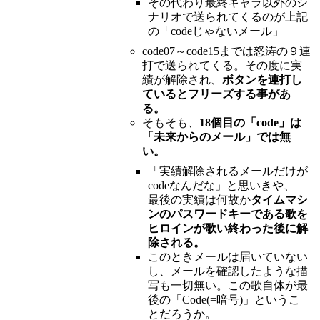
その代わり最終キャラ以外のシ
ナリオで送られてくるのが上記
の「codeじゃないメール」
code07～code15までは怒涛の９連
打で送られてくる。その度に実
績が解除され、
ボタンを連打し
ているとフリーズする事があ
る。
そもそも、
18個目の「code」は
「未来からのメール」では無
い。
「実績解除されるメールだけが
codeなんだな」と思いきや、
最後の実績は何故か
タイムマシ
ンのパスワードキーである歌を
ヒロインが歌い終わった後に解
除される。
このときメールは届いていない
し、メールを確認したような描
写も一切無い。この歌自体が最
後の「Code(=暗号)」というこ
とだろうか。