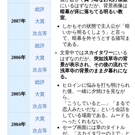
にいるはずなだが、背景画像は
総評
暗幕が床に落ちてる明るい教
室
。
2007
大賞
しかもその状態で主人公が「暗
いから明るくしよう」と言っ
次点等
て、暗幕を外そうとする描写ま
である。
総評
文章中では
スカイタワー
にいる
2006
大賞
はずなのだが、
突如浅草寺の背
景が表示され、その後の流れで
次点等
浅草寺の背景のまま夕暮れにな
る。
総評
ヒロインに悩みを打ち明けられ
た後、一緒に夕焼けを見なが
2005
大賞
ら、
「こうしていると…」「まるで
次点等
恋人みたいだな」という会話を
している場面である。ムードも
大賞
へったくれもない。
2004
セーブ画面には章のタイトル
次点等
が、「スカイタワーの上で」と