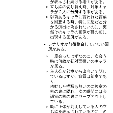
が表示され続ける場面がある。
立ち絵の切り替え時、対象キャ
ラが２人に
分身
する事がある。
以前あるキャラに言われた言葉
を回想する時、特に回想だと分
かる演出は為されないのに、突
然そのキャラの画像が目の前に
出現する箇所がある。
シナリオが前後整合していない箇
所がある。
一度会ったはずなのに、次会う
時は何故か初対面扱いのキャラ
が居る。
主人公が部室から出向いて話し
ているはずが、背景は部室であ
り、
移動した描写も無いのに教室の
机の裏に隠れ、次の瞬間には会
議室の机の裏にワープアウトし
ている。
既に正体が判明している人の立
ち絵を表示されているのに、名