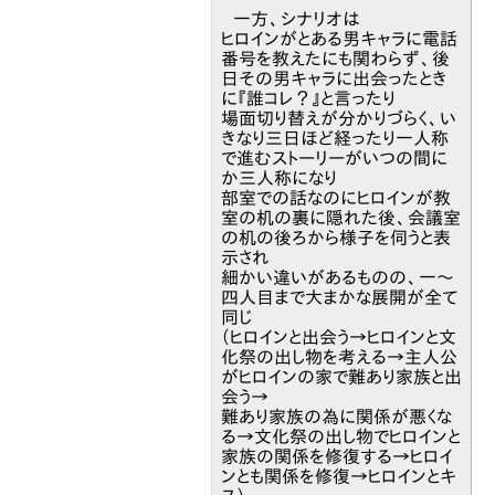
一方、シナリオは
ヒロインがとある男キャラに電話
番号を教えたにも関わらず、後
日その男キャラに出会ったとき
に『誰コレ？』と言ったり
場面切り替えが分かりづらく、い
きなり三日ほど経ったり一人称
で進むストーリーがいつの間に
か三人称になり
部室での話なのにヒロインが教
室の机の裏に隠れた後、会議室
の机の後ろから様子を伺うと表
示され
細かい違いがあるものの、一～
四人目まで大まかな展開が全て
同じ
（ヒロインと出会う→ヒロインと文
化祭の出し物を考える→主人公
がヒロインの家で難あり家族と出
会う→
難あり家族の為に関係が悪くな
る→文化祭の出し物でヒロインと
家族の関係を修復する→ヒロイ
ンとも関係を修復→ヒロインとキ