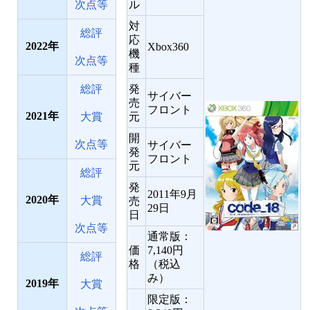
ル
次点等
対
総評
応
2022
Xbox360
機
次点等
種
発
総評
サイバー
売
フロント
2021
元
大賞
開
次点等
サイバー
発
フロント
元
総評
発
2011年9月
2020
大賞
売
29日
日
次点等
通常版：
価
7,140円
総評
格
（税込
み）
2019
大賞
限定版：