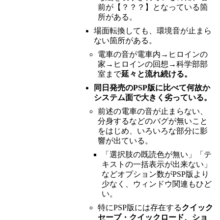
前が【？？？】となっている箇
所がある。
場面転換しても、環境音が止まら
ない箇所がある。
電車の音が電車内→ヒロインの
家→ヒロインの回想→科学部部
室まで
延々と流れ続ける。
同日発売のPSP版に比べて何故か
システム面で大きく劣っている。
前述の電車の音が止まらない、
分身するなどのバグが無いこと
をはじめ、いろいろな部分に影
響が出ている。
「選択肢の既読色が無い」「テ
キストの一括表示が出来ない」
などオプション数がPSP版より
少なく、ウィンドウ関連もひど
い。
特にPSP版には存在する
クイック
セーブ・クイックロード、ショ