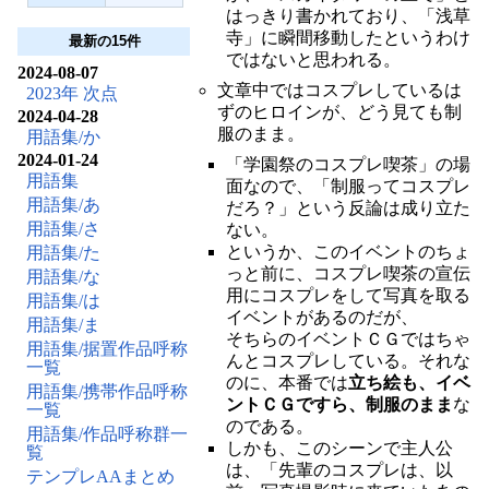
はっきり書かれており、「浅草
寺」に瞬間移動したというわけ
最新の15件
ではないと思われる。
2024-08-07
文章中ではコスプレしているは
2023年 次点
ずのヒロインが、どう見ても制
2024-04-28
服のまま。
用語集/か
2024-01-24
「学園祭のコスプレ喫茶」の場
用語集
面なので、「制服ってコスプレ
用語集/あ
だろ？」という反論は成り立た
用語集/さ
ない。
というか、このイベントのちょ
用語集/た
っと前に、コスプレ喫茶の宣伝
用語集/な
用にコスプレをして写真を取る
用語集/は
イベントがあるのだが、
用語集/ま
そちらのイベントＣＧではちゃ
用語集/据置作品呼称
んとコスプレしている。それな
一覧
のに、本番では
立ち絵も、イベ
用語集/携帯作品呼称
ントＣＧですら、制服のまま
な
一覧
のである。
用語集/作品呼称群一
しかも、このシーンで主人公
覧
は、「先輩のコスプレは、以
テンプレAAまとめ