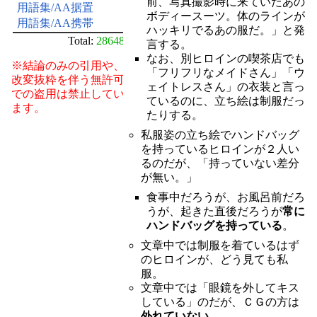
前、写真撮影時に来ていたあの
用語集/AA据置
ボディースーツ。体のラインが
用語集/AA携帯
ハッキリでるあの服だ。」と発
Total:
28648
言する。
なお、別ヒロインの喫茶店でも
※結論のみの引用や、
「フリフリなメイドさん」「ウ
改変抜粋を伴う無許可
ェイトレスさん」の衣装と言っ
での盗用は禁止してい
ているのに、立ち絵は制服だっ
ます。
たりする。
私服姿の立ち絵でハンドバッグ
を持っているヒロインが２人い
るのだが、「持っていない差分
が無い。」
食事中だろうが、お風呂前だろ
うが、起きた直後だろうが
常に
ハンドバッグを持っている
。
文章中では制服を着ているはず
のヒロインが、どう見ても私
服。
文章中では「眼鏡を外してキス
している」のだが、ＣＧの方は
外れていない。