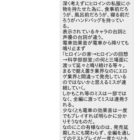
深く考えずにヒロインの私服に小
物を持たせた為に、食事前だろ
うが、風呂前だろうが、寝る前だ
ろうがハンドバッグを持ってい
る。
表示されているキャラの台詞と
声優の台詞が違う。
電車効果音が電車から降りても
鳴り止まず
「ヒロインの家→ヒロインの回想
→科学部部室」の何と三場面に
渡って延々と鳴り続ける等々。
まるで据え置き業界なのにエロ
ゲ業界と間違って発売している
のではないかと思えるミスが連
続していく。
しかもこれ等のミスは一部では
なく、全編に渡ってミスは連発さ
れる。
少なくとも電車の効果音は一度
でもプレイすれば明らかに分か
りそうなものだ。
なのにこの有様なのは、発売延
期したにも関わらず、全編を通し
てのテストプレイが一度たりとも