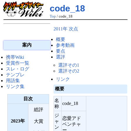
code_18
Top
/ code_18
2011年 次点
概要
案内
参考動画
要点
選評
携帯Wiki
受賞作一覧
選評その1
スレ・ログ
選評その2
テンプレ
リンク
用語集
リンク集
概要
目次
名
code_18
称
総評
ジ
恋愛アド
2023
ャ
大賞
ベンチャ
ン
ー