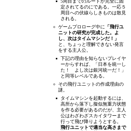
5周目までのルートが完全に固
定されてるのにである。一応５
周目への伏線らしきものは散見
される。
ゲームプロローグ中に
「飛行ユ
ニットの研究が完成した。よ
し、次はタイムマシンだ！」
と、ちょっと理解できない発言
をする主人公。
下記の理由を知らないプレイヤ
ーからすれば、「日本を統一し
た！ よし次は銀河統一だ！」
と同等レベルである。
その飛行ユニットの作成理由の
謎。
タイムマシンを起動するには、
高所から落下し擬似無重力状態
を作る必要があるのだが、主人
公はわざわざスカイタワーまで
行って飛び降りようとする。
飛行ユニットで適当な高さまで