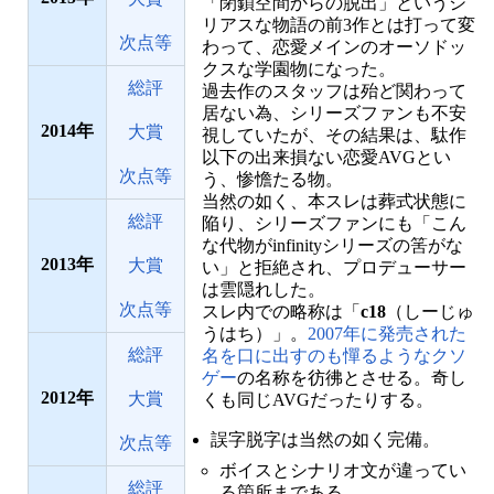
「閉鎖空間からの脱出」というシ
リアスな物語の前3作とは打って変
次点等
わって、恋愛メインのオーソドッ
クスな学園物になった。
総評
過去作のスタッフは殆ど関わって
居ない為、シリーズファンも不安
2014
大賞
視していたが、その結果は、駄作
以下の出来損ない恋愛AVGとい
次点等
う、惨憺たる物。
当然の如く、本スレは葬式状態に
総評
陥り、シリーズファンにも「こん
な代物がinfinityシリーズの筈がな
2013
大賞
い」と拒絶され、プロデューサー
は雲隠れした。
次点等
スレ内での略称は「
c18
（しーじゅ
うはち）」。
2007年に発売された
総評
名を口に出すのも憚るようなクソ
ゲー
の名称を彷彿とさせる。奇し
2012
大賞
くも同じAVGだったりする。
誤字脱字は当然の如く完備。
次点等
ボイスとシナリオ文が違ってい
総評
る箇所まである。