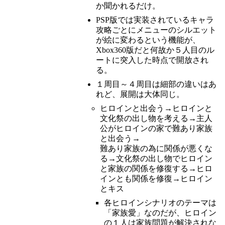
か聞かれるだけ。
PSP版では実装されているキャラ
攻略ごとにメニューのシルエット
が絵に変わるという機能が、
Xbox360版だと何故か５人目のル
ートに突入した時点で開放され
る。
１周目～４周目は細部の違いはあ
れど、展開は大体同じ。
ヒロインと出会う→ヒロインと
文化祭の出し物を考える→主人
公がヒロインの家で難あり家族
と出会う→
難あり家族の為に関係が悪くな
る→文化祭の出し物でヒロイン
と家族の関係を修復する→ヒロ
インとも関係を修復→ヒロイン
とキス
各ヒロインシナリオのテーマは
「家族愛」なのだが、ヒロイン
の１人は家族問題が解決されな