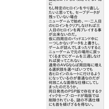
に
もし特定のヒロインをやり直しし
たいと思っても、セーブデータが
残っていない場合
ニューゲームで始め、一・二人目
のヒロインをクリアしなければ三
人目のヒロインを再プレイする事
が出来ないのだ。
仮に四周目のバッドエンド中に
一つしかないデータを上書きし、
ゲームが詰んでしまったりすると
ニューゲームで元の場所に戻っ
てくるまでにゲームを三週しなけ
れば戻ってこれない。
通常のＡＶＧならば周回毎に増え
る選択肢を選べばいつでも
各ヒロインのルートに行けるよう
になっているのが普通なのだが
何故こんな面倒な仕様にしてし
まったのだろうか。
同日発売のＰＳＰ版で存在するク
イックセーブ・ロードが箱版では
削除されている、謎の不遇仕様
にも首を傾げざるを得ない。