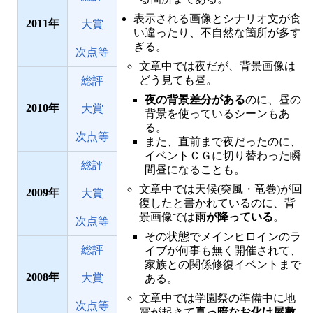
表示される画像とシナリオ文が食
2011
大賞
い違ったり、不自然な箇所が多す
ぎる。
次点等
文章中では夜だが、背景画像は
どう見ても昼。
総評
夜の背景差分がある
のに、昼の
2010
大賞
背景を使っているシーンもあ
る。
次点等
また、直前まで夜だったのに、
イベントＣＧに切り替わった瞬
総評
間昼になることも。
文章中では天候(突風・竜巻)が回
2009
大賞
復したと書かれているのに、背
景画像では
雨が降っている
。
次点等
その状態でメインヒロインのラ
総評
イブが何事も無く開催されて、
家族との関係修復イベントまで
2008
大賞
ある。
文章中では学園祭の準備中に地
次点等
震が起きて
真っ暗なお化け屋敷