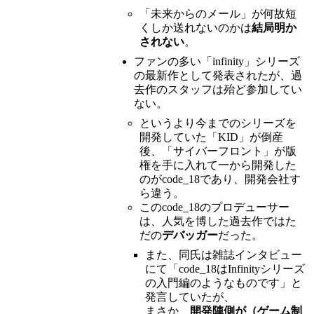
「未来からのメール」が何故短
くしか送れないのかは
結局明か
されない
。
ファンの多い「infinity」シリーズ
の最新作として発表されたが、過
去作のスタッフは殆ど参加してい
ない。
というより今までのシリーズを
開発していた「KID」が倒産
後、「サイバーフロント」が版
権を手に入れて一から開発した
のがcode_18であり、開発会社す
ら違う。
このcode_18のプロデューサー
は、人気を博した過去作ではた
だの
デバッガー
だった。
また、同氏は雑誌インタビュー
にて「code_18はInfinityシリーズ
の入門編のようなものです」と
発言していたが、
まさか、
開発陣側が（ゲーム制