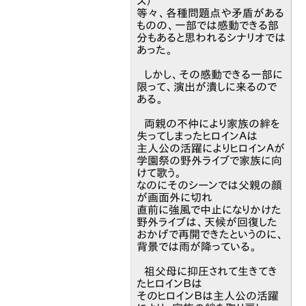
ス）
等々、各種問題点や矛盾がある
ものの、一部では感動できる部
分もあると思われるシナリオでは
あった。
しかし、その感動できる一部に
限って、演出が潰しに来るので
ある。
両親の不仲により家族の絆を
失ってしまったヒロインＡは
主人公の活躍によりヒロインＡが
学園祭の野外ライブで家族に向
けて歌う。
なのにそのシーンでは父親の顔
が画面外に切れ
直前に強風で中止になりかけた
野外ライブは、天候が回復した
おかげで再開できたというのに、
背景では雨が降っている。
祖父母に抑圧されて生きてき
たヒロインＢは
そのヒロインＢは主人公の活躍