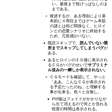
い。最後まで投げっぱなしのま
まである。
後述するが、ある理由により基
本的に４周目まではゲーム本筋
の謎とは殆ど関係なく、ヒロイ
ンとの恋愛シナリオに終始する
ため、冗長感がパない。
既読スキップで、
読んでいない箇
所までスキップしてしまうバグ
が
ある。
あるヒロインのＥＤ後に表示され
るＣＧがバグのせいで
サブリミナ
ル並みの一瞬しか表示されない。
ＣＧモードを確認して、やっと
「ああ、こんなＣＧが表示され
る予定だったのね」と理解する
事が出来る。色々と台無し。
PSP版はフェイドがかかりなが
ら出て消えるので何とか見れる
程度の時間は表示される。