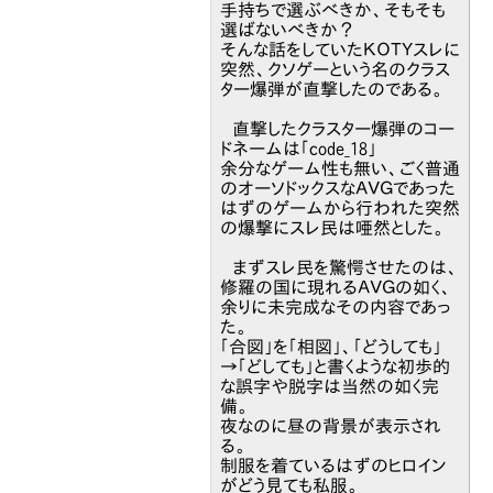
手持ちで選ぶべきか、そもそも
選ばないべきか？
そんな話をしていたＫＯＴＹスレに
突然、クソゲーという名のクラス
ター爆弾が直撃したのである。
直撃したクラスター爆弾のコー
ドネームは「code_18」
余分なゲーム性も無い、ごく普通
のオーソドックスなＡＶＧであった
はずのゲームから行われた突然
の爆撃にスレ民は唖然とした。
まずスレ民を驚愕させたのは、
修羅の国に現れるＡＶＧの如く、
余りに未完成なその内容であっ
た。
「合図」を「相図」、「どうしても」
→「どしても」と書くような初歩的
な誤字や脱字は当然の如く完
備。
夜なのに昼の背景が表示され
る。
制服を着ているはずのヒロイン
がどう見ても私服。