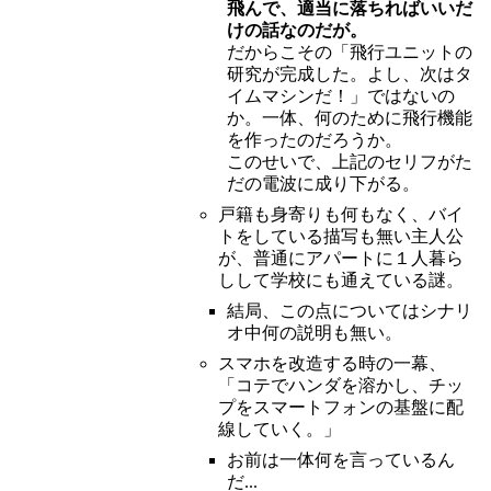
飛んで、適当に落ちればいいだ
けの話なのだが。
だからこその「飛行ユニットの
研究が完成した。よし、次はタ
イムマシンだ！」ではないの
か。一体、何のために飛行機能
を作ったのだろうか。
このせいで、上記のセリフがた
だの電波に成り下がる。
戸籍も身寄りも何もなく、バイ
トをしている描写も無い主人公
が、普通にアパートに１人暮ら
しして学校にも通えている謎。
結局、この点についてはシナリ
オ中何の説明も無い。
スマホを改造する時の一幕、
「コテでハンダを溶かし、チッ
プをスマートフォンの基盤に配
線していく。」
お前は一体何を言っているん
だ...