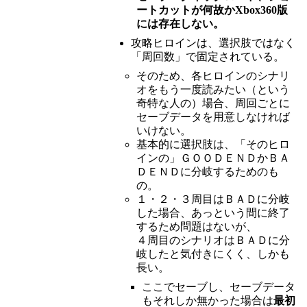
ートカットが何故かXbox360版
には存在しない。
攻略ヒロインは、選択肢ではなく
「周回数」で固定されている。
そのため、各ヒロインのシナリ
オをもう一度読みたい（という
奇特な人の）場合、周回ごとに
セーブデータを用意しなければ
いけない。
基本的に選択肢は、「そのヒロ
インの」ＧＯＯＤＥＮＤかＢＡ
ＤＥＮＤに分岐するためのも
の。
１・２・３周目はＢＡＤに分岐
した場合、あっという間に終了
するため問題はないが、
４周目のシナリオはＢＡＤに分
岐したと気付きにくく、しかも
長い。
ここでセーブし、セーブデータ
もそれしか無かった場合は
最初