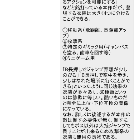
るアクションを可能にする」
などと銘打っている本作だが、登
場する衣装は大きく4つに分ける
ことができる。
①移動系（飛距離、長距離アッ
プ）
②攻撃系
③特定のギミック用（キャンパス
を塗る、歯車を回す等）
④ミニゲーム用
「B長押しでジャンプ距離が少し
のびる」「B長押しで空中を歩き、
少しはなれた場所に行くことがで
きる」といったように同じ効果の
衣装が多々あり、80種類という
のは詐欺に等しい。酷いものだ
と完全に上位・下位互換の関係
になっている。
なお、詳しくは後述するが本作の
敵は倒す必要性が無く、倒すに
してもボス以外は大抵ジャンプで
倒すことが出来るため攻撃系の
衣装も無用の長物である。