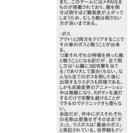
また、このゲームにはメタAIなる
ものが搭載されており、敵を倒
せば倒すほど難易度が上がって
しまうため、むしろ敵は倒さない
方が良いまである。
・ボス
アクト1と2両方をクリアすることで
その章のボスと戦うことが出来
る。
12章それぞれの特徴を持った敵
と戦うことになる訳だが、全て倒
し方は「心臓に3回攻撃を当て
る」であり大して面白くもない。な
んなら全てのボスを倒した後に
出現するラスボスも同様である。
しかも衣装変更のアニメーション
中は無敵になり、Rボタンを連打
するだけで攻撃を避けることが
できるのでテクニックすら要らな
い。
余談だが、作中にボスそれぞれ
の名称は登場せずそのまま「ボ
ス」と、ラスボスは「最後のボス」
と表記されている。世界観もクソ