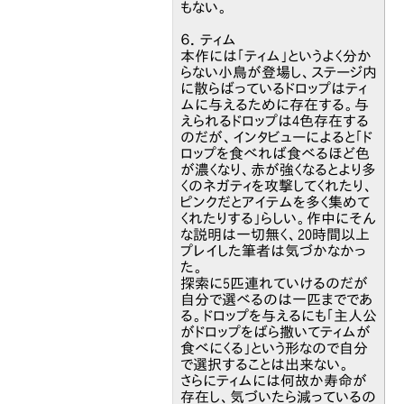
もない。
６．ティム
本作には「ティム」というよく分か
らない小鳥が登場し、ステージ内
に散らばっているドロップはティ
ムに与えるために存在する。与
えられるドロップは4色存在する
のだが、インタビューによると「ド
ロップを食べれば食べるほど色
が濃くなり、赤が強くなるとより多
くのネガティを攻撃してくれたり、
ピンクだとアイテムを多く集めて
くれたりする」らしい。作中にそん
な説明は一切無く、20時間以上
プレイした筆者は気づかなかっ
た。
探索に5匹連れていけるのだが
自分で選べるのは一匹までであ
る。ドロップを与えるにも「主人公
がドロップをばら撒いてティムが
食べにくる」という形なので自分
で選択することは出来ない。
さらにティムには何故か寿命が
存在し、気づいたら減っているの