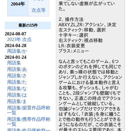
果てしない虚無が広がってい
2004
た。
次点等
２．操作方法
ABXY,ZL,ZR：アクション、決定
最新の15件
左スティック：移動、選択
2024-08-07
十字キー：選択
2023年 次点
右スティック：視点移動
2024-04-28
LR：衣装変更
用語集/か
プラス：メニュー
2024-01-24
なんと言ってもこのゲーム、6つ
用語集
のボタンのどれを押しても同じで
用語集/あ
あり、素っ裸の状態では移動と
用語集/さ
ジャンプしか行えない。アクション
用語集/た
ゲームにおける基本動作と言え
る攻撃も、ダッシュも、しゃがむ
用語集/な
ことも、2段ジャンプも壁蹴りもで
用語集/は
きない。正直この時点でアクショ
用語集/ま
ンゲームとして破綻している。
用語集/据置作品呼称
勿論ジャンプだけでクリアできる
一覧
はずもなく、「衣装」を身に纏うこ
用語集/携帯作品呼称
とで他の動作も行うことができる
一覧
ようになるのだが、この衣装こそ
が最大のストレス要因であり、本
用語集/作品呼称群一