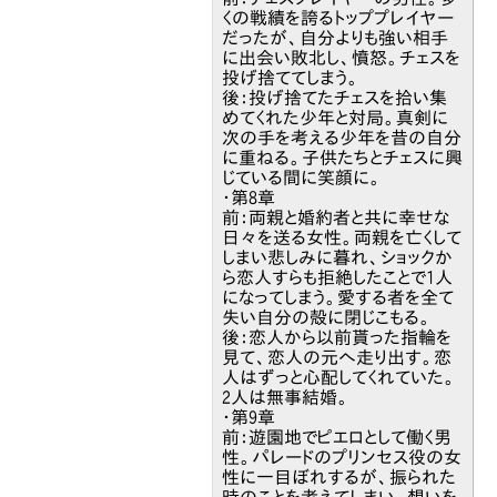
くの戦績を誇るトッププレイヤー
だったが、自分よりも強い相手
に出会い敗北し、憤怒。チェスを
投げ捨ててしまう。
後：投げ捨てたチェスを拾い集
めてくれた少年と対局。真剣に
次の手を考える少年を昔の自分
に重ねる。子供たちとチェスに興
じている間に笑顔に。
・第8章
前：両親と婚約者と共に幸せな
日々を送る女性。両親を亡くして
しまい悲しみに暮れ、ショックか
ら恋人すらも拒絶したことで1人
になってしまう。愛する者を全て
失い自分の殻に閉じこもる。
後：恋人から以前貰った指輪を
見て、恋人の元へ走り出す。恋
人はずっと心配してくれていた。
2人は無事結婚。
・第9章
前：遊園地でピエロとして働く男
性。パレードのプリンセス役の女
性に一目ぼれするが、振られた
時のことを考えてしまい、想いを