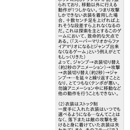
られており、移動以外に行える
動作が1つしかない。つまり攻撃
しかできない衣装を着用した場
合、十数センチ足を上げれば上
れそうな段差すら上れなくなるの
だ。これは探索を主とするこのゲ
ームにおいて、致命的な欠点で
ある。（「スーパーマリオからファ
イアマリオになるとジャンプ出来
なくなるゲーム」という例えがとて
もしっくりきた）
よって、ジャンプ→衣装切り替え
（約2秒のアニメーション）→攻撃
→衣装切り替え（約2秒）→ジャ
ンプ→…を延々と繰り返すことと
なり、とてつもなくテンポが悪い。
勿論アニメーション中に移動など
他の動作を行うこともできない。
（2）衣装はストック制
一度手に入れた衣装はいつでも
選べるようになる…なんてことは
なく、落下または敵の攻撃を受
けると身に着けていた衣装は失
われてしまう。そのステージで入