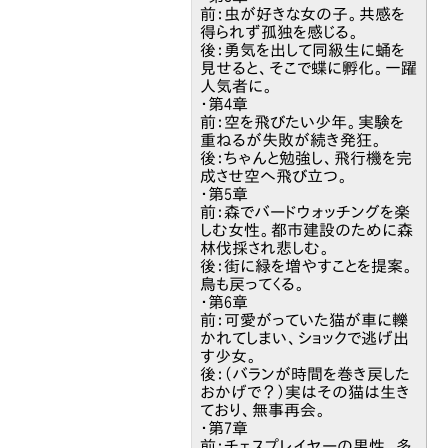
前：虫が好きな女の子。共感を
得られず孤独を感じる。
後：勇気を出して同級生に蛹を
見せると、そこで蝶に孵化。一躍
人気者に。
・第4章
前：空を飛びたい少年。実験を
重ねるが失敗が続き発狂。
後：ちゃんと勉強し、飛行機を完
成させ空へ飛び立つ。
・第5章
前：森でバードウォッチングを楽
しむ女性。都市建設のために森
林伐採され悲しむ。
後：街に緑を増やすことを提案。
鳥も戻ってくる。
・第6章
前：可愛がっていた猫が車に轢
かれてしまい、ショックで逃げ出
す少女。
後：（バランが時間を巻き戻した
おかげで？）実はその猫は生き
ており、無事再会。
・第7章
前：チェスプレイヤーの男性。多