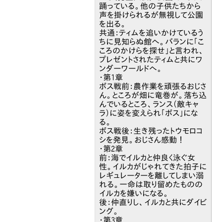
踊っている。他の子供たちから
声を掛けられるが無視して公園
を出る。
共通：ティムを追いかけているう
ちに見知らぬ館へ。バランに「こ
ころのかけらを探せ」と言われ、
プレゼントされたティムと共にワ
ンダーワールドへ。
・第1章
ボス戦前：農作業を頑張るおじさ
ん。ところが畑に竜巻が。落ち込
んでいるところ、ランス（敵キャ
ラ）に姿を変えられ「ボス」にな
る。
ボス戦後：生き残ったトウモロコ
シを発見。おじさん感動！
・第2章
前：海でイルカと仲良く泳ぐ女
性。イルカがじゃれてきた拍子に
レギュレーターを離してしまい溺
れる。一命は取り留めたものの
イルカを嫌いになる。
後：仲直りし、イルカと共にダイビ
ング。
・第3章