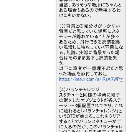
当然、ありそうな場所にちゃんと
ある場合もあるので無視するわ
けにもいかない。
（3）背景との見分けがつかない
背景だと思っていた場所にスタ
チューが隠れていることが多々
あるため、飛行できる衣装を纏
い虱潰しに特攻していく羽目にな
る。無論、実際に背景だった場
合はそのまま落下し衣装を失
う。
以下に筆者が一番理不尽だと思
った場面を添付しておく。
https://imgur.com/a/iRsARWP
（4）バランチャレンジ
スタチューと同様の場所に帽子
の形をしたオブジェクトが各ステ
ージ1～3個配置されており、これ
に触れると「バランチャレンジ」と
いうQTEが始まる。これをクリア
することでバランスタチューが手
に入るのだが、このバランチャレ
ンジこそが、本作を代表すると言