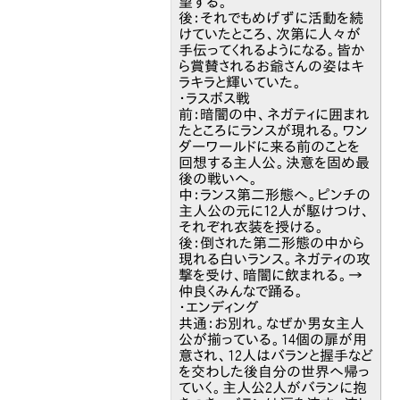
望する。
後：それでもめげずに活動を続
けていたところ、次第に人々が
手伝ってくれるようになる。皆か
ら賞賛されるお爺さんの姿はキ
ラキラと輝いていた。
・ラスボス戦
前：暗闇の中、ネガティに囲まれ
たところにランスが現れる。ワン
ダーワールドに来る前のことを
回想する主人公。決意を固め最
後の戦いへ。
中：ランス第二形態へ。ピンチの
主人公の元に12人が駆けつけ、
それぞれ衣装を授ける。
後：倒された第二形態の中から
現れる白いランス。ネガティの攻
撃を受け、暗闇に飲まれる。→
仲良くみんなで踊る。
・エンディング
共通：お別れ。なぜか男女主人
公が揃っている。14個の扉が用
意され、12人はバランと握手など
を交わした後自分の世界へ帰っ
ていく。主人公2人がバランに抱