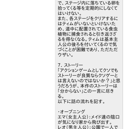
で、ステージ内に落ちている卵を
拾ってくる等を定期的にしなくて
はいけない。
また、各ステージをクリアするに
はティムがいないといけないた
め、道中に配置されている食虫
植物に捕食されると引き返さざ
るを得なくなる。ティムは基本主
人公の後ろを付いてくるので気
づくことが困難であり、ただただ
ウザい。
７．ストーリー
「アクションゲームとしてクソでも
ストーリーが良質ならクソゲーと
は言えないのではないか？」と思
うだろうが、本作のストーリーは
「分からない」この一言に尽き
る。
以下に話の流れを記す。
・オープニング
エマ（女主人公）：メイド達の陰口
が気になり家から飛び出す。
レオ（男主人公）：公園で一人で