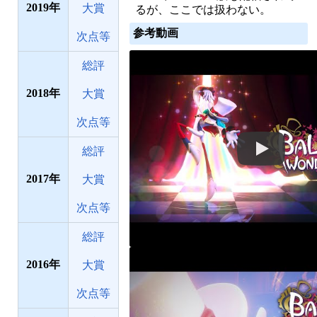
2019
大賞
るが、ここでは扱わない。
参考動画
次点等
総評
2018
大賞
次点等
総評
2017
大賞
次点等
総評
2016
大賞
次点等