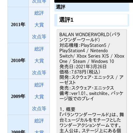
次点等
選評
総評
選評1
2011
大賞
BALAN WONDERWORLD（バラ
次点等
ンワンダーワールド）
対応機種：PlayStation5 /
総評
PlayStation4 / Nintendo
Switch/ Xbox Series X|S / Xbox
2010
大賞
One / Steam / Windows 10
発売日：2021年3月26日
価格：7,678円（税込）
次点等
開発：スクウェア・エニックス / ア
ーゼスト
総評
発売：スクウェア・エニックス
備考：ver1.01、switchlite、パッケ
2009
大賞
ージ版でのプレイ
次点等
１．概要
『バランワンダーワールド』は、舞
台ミュージカルをモチーフとした
総評
ワンダーアクションゲームです。
主人公は、ステージ上にある個
2008
大賞