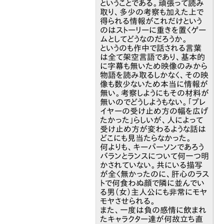
ということである。頑張って読み
取り、多少の考察も加えた上で
得られる情報がこれだけという
のはストーリーに重きを置くゲー
ムとしてどうなのだろうか。
というのも作中で話される言葉
は全て架空言語であり、基本的
に字幕も無いため映像のみから
物語を読み取るしかなく、その映
像も数少ないため本当に情報が
無い。考察しようにもその材料が
無いのでどうしようもない。「プレ
イヤーの受け止め方の幅を広げ
たかった」らしいが、人によって
受け止め方が変わるような話は
どこにも見当たらなかった。
何よりも、キーパーソンであろう
バランとランスについて何一つ明
かされていない。共にいる描写
が全く無かったのに、肝心のラス
トで何食わぬ顔で隣に並んでい
る男（女）主人公にも非常にモヤ
モヤさせられる。
また、一度は負の感情に飲まれ
たキャラクター達が何故立ち直