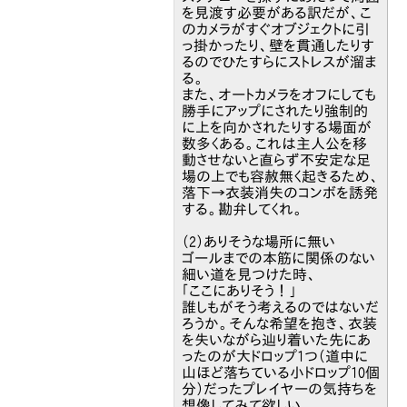
を見渡す必要がある訳だが、こ
のカメラがすぐオブジェクトに引
っ掛かったり、壁を貫通したりす
るのでひたすらにストレスが溜ま
る。
また、オートカメラをオフにしても
勝手にアップにされたり強制的
に上を向かされたりする場面が
数多くある。これは主人公を移
動させないと直らず不安定な足
場の上でも容赦無く起きるため、
落下→衣装消失のコンボを誘発
する。勘弁してくれ。
（2）ありそうな場所に無い
ゴールまでの本筋に関係のない
細い道を見つけた時、
「ここにありそう！」
誰しもがそう考えるのではないだ
ろうか。そんな希望を抱き、衣装
を失いながら辿り着いた先にあ
ったのが大ドロップ1つ（道中に
山ほど落ちている小ドロップ10個
分）だったプレイヤーの気持ちを
想像してみて欲しい。