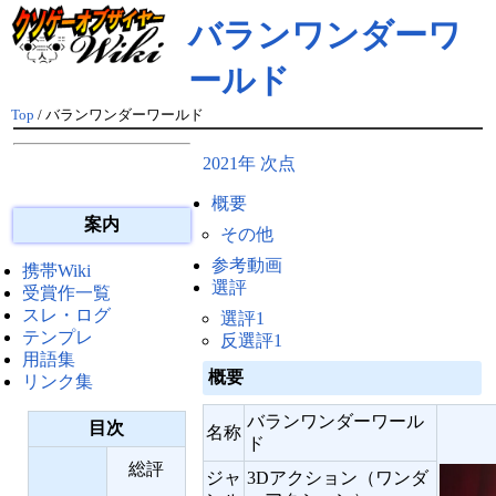
バランワンダーワ
ールド
Top
/ バランワンダーワールド
2021年 次点
概要
案内
その他
参考動画
携帯Wiki
選評
受賞作一覧
スレ・ログ
選評1
テンプレ
反選評1
用語集
概要
リンク集
バランワンダーワール
目次
名称
ド
総評
ジャ
3Dアクション（ワンダ