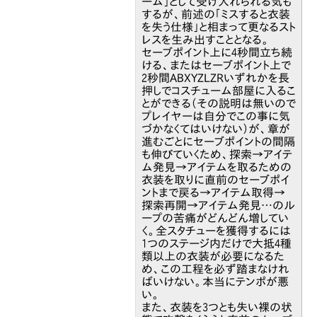
ーム」として受け入れられる気も
するが、前述の「ミスすると衣装
を失う仕様」と相まって更なるスト
レスを生み出すこととなる。
セーブポイント上に4秒間立ち続
ける、またはセーブポイント上で
2秒間ABXYZLZRいずれかを長
押しでコスチューム部屋に入るこ
とができる（その説明は無いので
プレイヤーは自分でこの事に気
づかなくてはいけない）が、章が
進むごとにセーブポイントの間隔
も伸びていくため、探索→アイテ
ム発見→アイテムを取るための
衣装を取りに直前のセーブポイ
ントまで戻る→アイテム取得→
探索再開→アイテム発見…のル
ープの苦痛がどんどん増してい
く。全スタチューを獲得するには
1つのステージ内だけで大抵4種
類以上の衣装が必要になるた
め、この工程を必ず踏まなけれ
ばいけない。本当にテンポが悪
い。
また、衣装を3つとも失い裸の状