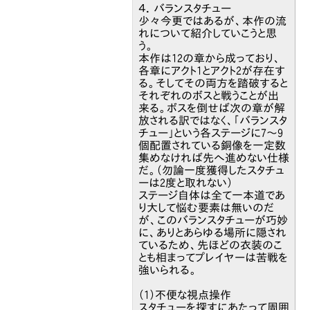
４．バランスタチュー
少々今更ではあるが、本作の流
れについて紹介していこうと思
う。
本作は12の章から成っており、
各章にアクト1とアクト2が存在す
る。そしてその両方を踏破すると
それぞれのボスと戦うことが出
来る。ボスを倒せば次の章が解
放される訳ではなく、「バランスタ
チュー」という各ステージに7～9
個配置されている銅像を一定数
集めなければ先へ進めない仕様
だ。（勿論一度獲得したスタチュ
ーは2度と取れない）
ステージ自体は全て一本道であ
り大して悩む要素は無いのだ
が、このバランスタチューが巧妙
に、ありとあらゆる場所に隠され
ているため、先ほどの衣装のこ
とも相まってプレイヤーは苦戦を
強いられる。
（1）不便な視点操作
スタチューを探すにあたって周囲