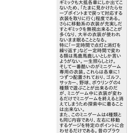
ギミックも大抵各章にしか出てこ
ないため、「たまに見かけたらセ
ーブポイントまで戻って対応する
衣装を取りに行く」程度である。
さらに移動系の衣装が充実しだ
すとギミックを無視出来ることが
多くなり、大半の衣装が使われ
ないまま眠ることとなる。
特に「一定時間で点灯と消灯を
繰り返す」など一定時間で変わ
る類は馬鹿馬鹿しいとしか言い
ようがない。一生照らしとけ。
そして一番酷いのがミニゲーム
専用の衣装。これらは各章に1
つずつ配置されており、ゴルフ、
サッカー、野球、ボウリングの4
種類で遊ぶことが出来るのだ
が、ミニゲーム中に衣装が変わ
るだけでミニゲームを終えると消
えてしまうため探索中に着ること
は出来ない。
また、このミニゲームは4種類と
も同じ内容であり、左右に移動
するゲージを特定のポイントに合
わせるだけである。昔のブラウ