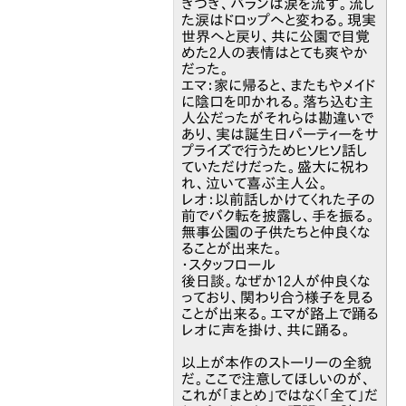
きつき、バランは涙を流す。流し
た涙はドロップへと変わる。現実
世界へと戻り、共に公園で目覚
めた2人の表情はとても爽やか
だった。
エマ：家に帰ると、またもやメイド
に陰口を叩かれる。落ち込む主
人公だったがそれらは勘違いで
あり、実は誕生日パーティーをサ
プライズで行うためヒソヒソ話し
ていただけだった。盛大に祝わ
れ、泣いて喜ぶ主人公。
レオ：以前話しかけてくれた子の
前でバク転を披露し、手を振る。
無事公園の子供たちと仲良くな
ることが出来た。
・スタッフロール
後日談。なぜか12人が仲良くな
っており、関わり合う様子を見る
ことが出来る。エマが路上で踊る
レオに声を掛け、共に踊る。
以上が本作のストーリーの全貌
だ。ここで注意してほしいのが、
これが「まとめ」ではなく「全て」だ