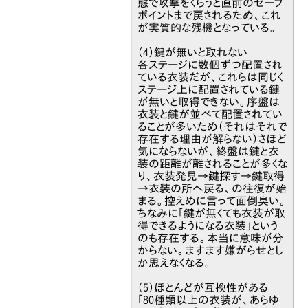
態で攻撃をくらうと直前のセーブ
ポイントまで戻されるため、これ
が実質的な残機となっている。
（4）鍵が無いと取れない
各ステージに数個ずつ配置され
ている衣装だが、これらは同じく
ステージ上に配置されている鍵
が無いと取得できない。序盤は
衣装と鍵が並べて配置されてい
ることが多いため（それはそれで
存在する理由が解らない）さほど
気にならないが、終盤は鍵と衣
装の距離が離されることが多くな
り、衣装発見→鍵探す→鍵取得
→衣装の所へ戻る、の往復が始
まる。控えめに言って面倒臭い。
ちなみに「鍵が無くても衣装が取
得できるようになる衣装」という
のも存在する。本当に意味が分
からない。ますます嫌がらせとし
か思えなくなる。
（5）ほとんどが互換性がある
「80種類以上の衣装が、あらゆ