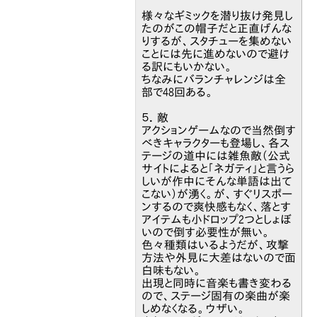
様々なギミックを潜り抜け発見し
たのがこの帽子だと正直げんな
りするが、スタチューを集めない
ことには先に進めないので避け
る訳にもいかない。
ちなみにバランチャレンジは全
部で48回ある。
５．敵
アクションゲームなので当然倒す
べきキャラクターも登場し、各ス
テージの道中には雑魚敵（公式
サイトによると「ネガティ」と言うら
しいが作中にそんな単語は出て
こない）が湧く。が、すぐリスポー
ンするので爽快感もなく、落とす
アイテムも小ドロップ2つとしょぼ
いので倒す必要性が無い。
色々種類はいるようだが、攻撃
方法や外見に大差はないので面
白味もない。
出現と同時に音楽も書き変わる
ので、ステージ固有の楽曲が楽
しめなくなる。ウザい。