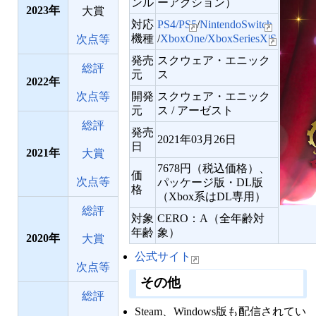
ンル
ーアクション）
2023
大賞
対応
PS4/PS5
/
NintendoSwitch
機種
/
XboxOne/XboxSeriesX|S
次点等
発売
スクウェア・エニック
総評
元
ス
2022
開発
スクウェア・エニック
次点等
元
ス / アーゼスト
総評
発売
2021年03月26日
日
2021
大賞
7678円（税込価格）、
価
次点等
パッケージ版・DL版
格
（Xbox系はDL専用）
総評
対象
CERO：A（全年齢対
年齢
象）
2020
大賞
公式サイト
次点等
その他
総評
Steam、Windows版も配信されてい