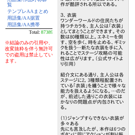
作が酷評される所以である。
覧
テンプレAAまとめ
３．衣装
用語集/AA据置
ワンダーワールドの住民たちが
用語集/AA携帯
持つチカラを、主人公は「衣装」
としてまとうことができます。その
Total:
87389
数は80種類以上。エネミーを倒
す、空を歩く、時を止める、ギミッ
※結論のみの引用や、
クを扱う…新たな衣装を手に入
改変抜粋を伴う無許可
れることでステージ攻略の可能
での盗用は禁止してい
性は広がります。（公式サイトよ
ます。
り引用）
紹介文にある通り、主人公は各
ステージに2，3種類程配置され
ている「衣装」を纏うことで様々な
能力を扱えるようになる。…のだ
が、前述した通りこの衣装には
かなりの問題点が内包されてい
る。
（1）ジャンプすらできない衣装が
多々ある
先にも言及したが、本作は6つの
ボタンに同じアクションが割り振