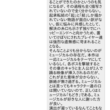
ることができたのかというのも気
になるが、その過程も全く描写さ
れていないので全く分からない。
起承転結の「起」と「結」しか描か
れていない物語が面白い訳がな
い。仮に悩みに共感したとして、
解決の糸口も示さず独りでにハ
ッピーエンドへと向かうため、置
いてけぼりにされたプレイヤー達
は強烈な虚無感に苛まれること
となる。
そんなことよりも分からないのが
ミュージカルの存在だ。本作は
一応ミュージカルをテーマにして
いるらしく、各ボスを撃破すると
その章のキャラと主人公が2人で
踊る映像が挿入されるのだが、
これがまた意味が分からない。
脈絡が無さ過ぎる。ミュージカル
とは言ってもキャラクター達の口
は開いていないので、正しくはミ
ュージカル「もどき」である。ミュ
ージカルが好きな人に謝った方
が良い。
演出が凝っているなんてこともな