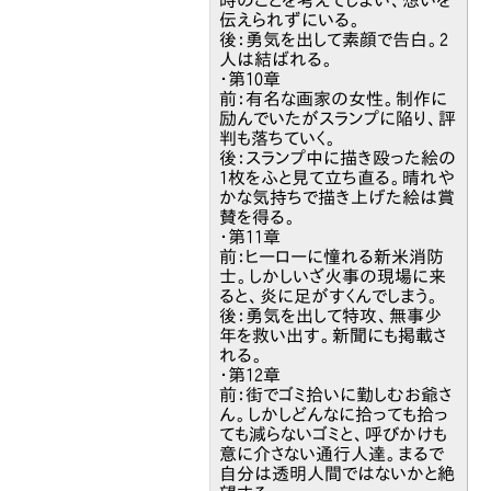
伝えられずにいる。
後：勇気を出して素顔で告白。2
人は結ばれる。
・第10章
前：有名な画家の女性。制作に
励んでいたがスランプに陥り、評
判も落ちていく。
後：スランプ中に描き殴った絵の
1枚をふと見て立ち直る。晴れや
かな気持ちで描き上げた絵は賞
賛を得る。
・第11章
前：ヒーローに憧れる新米消防
士。しかしいざ火事の現場に来
ると、炎に足がすくんでしまう。
後：勇気を出して特攻、無事少
年を救い出す。新聞にも掲載さ
れる。
・第12章
前：街でゴミ拾いに勤しむお爺さ
ん。しかしどんなに拾っても拾っ
ても減らないゴミと、呼びかけも
意に介さない通行人達。まるで
自分は透明人間ではないかと絶