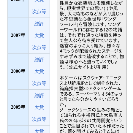
性豊かな衣装能力を駆使しなが
ら、現実世界での思い出や風
次点等
景、大切なものなどが入り混じっ
た不思議な心象世界「ワンダー
総評
ワールド」を冒険します。ワンダ
ーワールドに存在する12の物語
は、それぞれ違った特徴を持っ
2007
大賞
て主人公を待ち受けています。
迷宮のように入り組み、様々な
次点等
ギミックが配置されたステージを
すみずみまで踏破することで、物
総評
語は核心へと迫っていくでしょ
う。（公式サイトより引用）
2006
大賞
本ゲームはスクウェア・エニック
スより新規IPとして制作された、
次点等
箱庭探索型3Dアクションゲーム
である。スーパーマリオ64のよう
総評
と言ったら分かりやすいだろう
か。
2005
大賞
ソニックシリーズの生みの親とし
て知られる中裕司氏と大島直人
次点等
氏の20年ぶりの共同開発という
ことで注目されていた本作だった
が、蓋を開けてみるとそこには
大賞