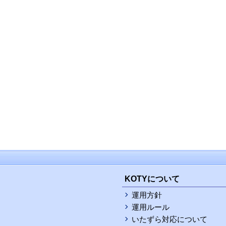
KOTYについて
運用方針
運用ルール
いたずら対応について