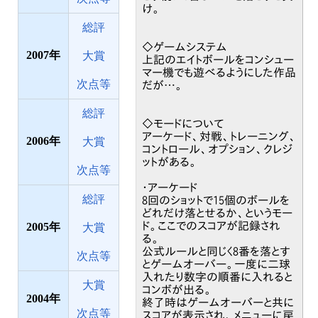
け。
総評
◇ゲームシステム
2007
大賞
上記のエイトボールをコンシュー
マー機でも遊べるようにした作品
次点等
だが…。
総評
◇モードについて
アーケード、対戦、トレーニング、
2006
大賞
コントロール、オプション、クレジ
ットがある。
次点等
・アーケード
総評
8回のショットで15個のボールを
どれだけ落とせるか、というモー
ド。ここでのスコアが記録され
2005
大賞
る。
公式ルールと同じく8番を落とす
次点等
とゲームオーバー。一度に二球
入れたり数字の順番に入れると
大賞
コンボが出る。
2004
終了時はゲームオーバーと共に
次点等
スコアが表示され、メニューに戻