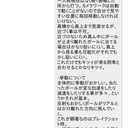
一人称視点はなく軽く俯瞰した
所から打つ。カメラワークは自動
で動くことがないので自分で見や
すい位置に毎回移動しなければ
いけない。
真横から真上まで見渡せるが、
近づく事は不可。
近づけないため真ん中にボール
が止まり離れたボールに当てる
場合はかなり狙いにくい。真上
から見る事も可能だがそれでも
少し狙いにくい。
これだけでもキツイが滑る照準と
合わせるとかなりキツイ。
・挙動について
全体的に挙動がおかしい。当た
ったボールが変な加速をしたり
減速をしたりする事が多々、とい
うかそれが基本。
反射もおかしくボールがリアルと
はかけ離れた方向に飛んでい
く。
これが顕著なのはブレイクショッ
ト時。