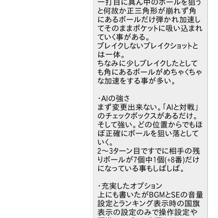
一打目に真ん中のボールを狙う
と何故か正三角形が崩れず角
にあるボールだけ弾かれ加速し
てそのままポケットに吸い込まれ
ていく事がある。
ブレイクしないブレイクショットと
は一体。
ちなみに少しブレイクしたとして
も角にあるボールがめちゃくちゃ
な加速をする事が多い。
・AIの強さ
まず変更出来ない。「AIと対戦」
のチェックボックスがあるだけ。
そして強い。どの位置からでもほ
ぼ正確にボールを狙い落として
いく。
2～3ターン目ですでに相手の残
りボールが7個中1個(+8番)だけ
になっている事もしばしば。
・充実したオプション
上にも書いたがBGMとSEの音量
設定とランキング表示時の国旗
表示の設定のみで操作設定や