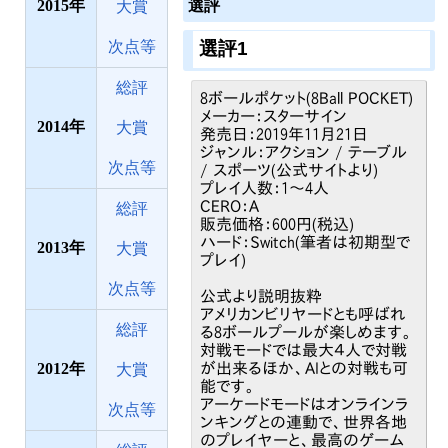
選評
2015
大賞
次点等
選評1
総評
8ボールポケット(8Ball POCKET)
メーカー：スターサイン
2014
大賞
発売日：2019年11月21日
ジャンル：アクション / テーブル
次点等
/ スポーツ(公式サイトより)
プレイ人数：1～4人
CERO：A
総評
販売価格：600円(税込)
ハード：Switch(筆者は初期型で
2013
大賞
プレイ)
次点等
公式より説明抜粋
アメリカンビリヤードとも呼ばれ
総評
る8ボールプールが楽しめます。
対戦モードでは最大４人で対戦
2012
が出来るほか、AIとの対戦も可
大賞
能です。
アーケードモードはオンラインラ
次点等
ンキングとの連動で、世界各地
のプレイヤーと、最高のゲーム