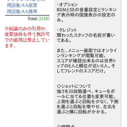
・オプション
用語集/AA据置
BGMとSEの音量設定とランキン
用語集/AA携帯
グ表示時の国旗表示の設定の
Total:
21183
み。
※結論のみの引用や、
・クレジット
改変抜粋を伴う無許可
関わったスタッフの名前が書い
での盗用は禁止してい
てある。
ます。
また、メニュー画面ではオンライ
ンランキングが閲覧可能。
スコアが確認出来るのは世界ト
ップの6人と順位が近い6人。そ
してフレンドのスコアだけ。
◇ショットについて
強さを20段階選べ、キューをボ
ールに当てる位置も変更可能。
上側を選ぶと回転を少なく、下側
を選ぶと回転を増やせ、左右を
選ぶと横に回転がかかる。