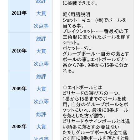
総評
に挑戦できます。
2011
大賞
軽く用語説明
ショット…キュー(棒)でボールを
次点等
当てる事。
ブレイクショット…一番最初の正
三角形に置かれたボールを崩す
総評
ショット。
ポケット…穴。
2010
大賞
グループボール…自分の落とす
ボールの事。エイトボールだと1
次点等
番から7番、9番から15番に分か
れる。
総評
◇エイトボールとは
2009
大賞
ビリヤードの遊び方の一つ。
1番から15番までのボールを使
次点等
用。自分のグループボールをポ
ケットにいれ、最後に8番ボール
総評
を落とした方が勝ち。
ビリヤードやナインボールとは違
2008
大賞
い順番に落とす必要はない。
ただしグループボールを全て落
とす前に8番ボールを落とすと負
次点等