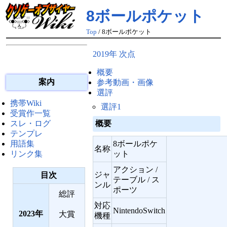
8ボールポケット
Top
/ 8ボールポケット
2019年 次点
概要
案内
参考動画・画像
選評
携帯Wiki
選評1
受賞作一覧
概要
スレ・ログ
テンプレ
8ボールポケ
用語集
名称
ット
リンク集
アクション /
ジャ
目次
テーブル / ス
ンル
ポーツ
総評
対応
NintendoSwitch
2023
大賞
機種