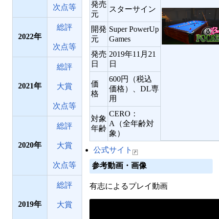
発売
次点等
スターサイン
元
総評
開発
Super PowerUp
2022
元
Games
次点等
発売
2019年11月21
日
日
総評
600円（税込
価
2021
大賞
価格）、DL専
格
用
次点等
CERO：
対象
A（全年齢対
総評
年齢
象）
2020
大賞
公式サイト
次点等
参考動画・画像
総評
有志によるプレイ動画
2019
大賞