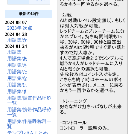
るかもう一回やるかを選べる。
最新の15件
・対戦
AIと対戦(レベル設定無し)、もしく
2024-08-07
は対人対戦が可能。
2023年 次点
レッドチームとブルーチームに分
2024-04-28
かれプレイ。持ち時間制限も15
用語集/か
秒、30秒、60秒、90秒と設定出
2024-01-24
来るがAIは5秒程ですぐ狙い落と
用語集
すので対人専か。
4人で遊ぶ場合2：2でシンプルに
用語集/あ
戦うか4人がレッドチームに入り
用語集/さ
AIと戦うかの選択も可能。
用語集/た
先攻後攻はコイントスで決定。
用語集/な
こちらも終了時はチームのポイ
用語集/は
ントが表示され、メニューに戻る
かもう一回やるかを選べる。
用語集/ま
用語集/据置作品呼称
・トレーニング
一覧
好きなだけ打ちっぱなしが出来
用語集/携帯作品呼称
る。
一覧
用語集/作品呼称群一
・コントロール
覧
コントローラー説明のみ。
テンプレAAまとめ