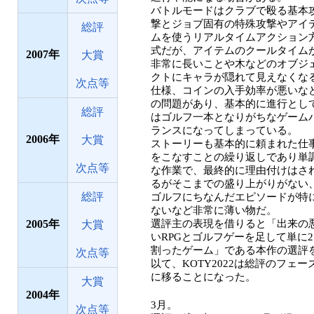
バトルモードはクラブで殴る基本
撃とジョブ固有の特殊攻撃やアイ
総評
ムを使うリアルタイムアクション
式だが、アイテムのクールタイム
2007
大賞
非常に長いことや木などのオブジ
クトにキャラが隠れて見えなくな
次点等
仕様、コインの入手効率が悪いな
の問題があり、基本的に進行とし
総評
はゴルフ一本となりがちなゲーム
ランスになってしまっている。
2006
大賞
ストーリーも基本的に頼まれた仕
をこなすことの繰り返しであり単
次点等
な作業で、最終的に理由付けはさ
るがそこまでの盛り上がりがない
総評
ゴルフにちなんだエピソードが特
ないなど非常に薄い物だ。
2005
選評主の表現を借りると「出来の
大賞
いRPGとゴルフゲーを足して単に
割ったゲーム」である本作の選評
次点等
以て、KOTY2022は総評のフェー
に移ることになった。
大賞
2004
3月。
次点等