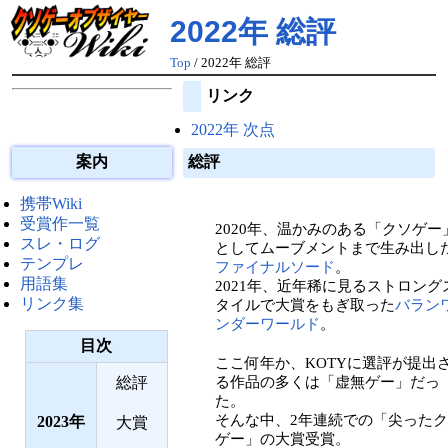
2022年 総評
Top
/ 2022年 総評
リンク
2022年 次点
案内
総評
携帯Wiki
受賞作一覧
2020年、温かみのある「クソゲー
スレ・ログ
としてムーブメントまで生み出し
テンプレ
ファイナルソード
。
用語集
2021年、近年稀に見るストロング
リンク集
タイルで大賞をもぎ取った
バラン
ンダーワールド
。
目次
ここ何年か、KOTYに選評が提出
総評
る作品の多くは「虚無ゲー」だっ
た。
そんな中、2年連続での「尖った
2023
大賞
ゲー」の大賞受賞。