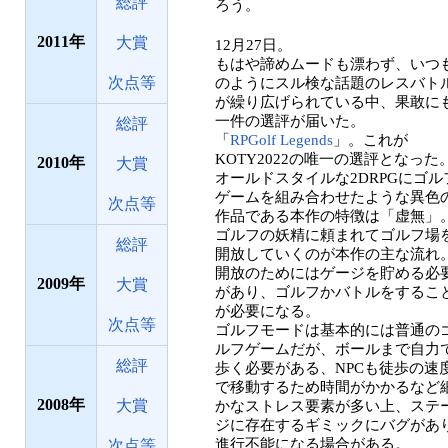
総評
ろう。
2011
大賞
12月27日。
もはや諦めムードも漂わず、いつ
次点等
のようにスル検な話題のレスバト
が繰り広げられている中、果敢に
一件の選評が届いた。
総評
「
RPGolf Legends
」。これが
KOTY2022の唯一の選評となった
2010
大賞
オールドスタイルな2DRPGにゴル
ゲームを組み合わせたような異色
次点等
作品である本作の特徴は「虚無」
ゴルフの妖精に頼まれてゴルフ場
総評
開放していくのが本作の主な流れ
開放のためにはゲージを貯める必
2009
大賞
があり、ゴルフかバトルをするこ
が必要になる。
次点等
ゴルフモードは基本的には普通の
ルフゲームだが、ボールまで自力
総評
歩く必要がある、NPCも徒歩の速
で移動するため時間がかかるなど
2008
大賞
かなストレス要素が多い上、ステ
ジに存在するギミックにバグがあ
進行不能になる場合がある。
次点等