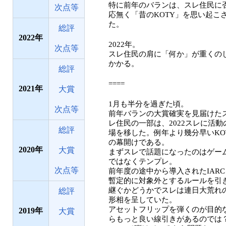
特に前年のバランは、スレ住民に
次点等
応無く「昔のKOTY」を思い起こ
た。
総評
2022
2022年。
次点等
スレ住民の肩に「何か」が重くの
かかる。
総評
====
2021
大賞
1月も半分を過ぎた頃。
次点等
前年バランの大賞確実を見届けた
レ住民の一部は、2022スレに活動
総評
場を移した。例年より幾分早いKO
の幕開けである。
2020
大賞
まずスレで話題になったのはゲー
ではなくテンプレ。
次点等
前年度の途中から導入されたIARC
暫定的に対象外とするルールを引
継ぐかどうかでスレは連日大荒れ
総評
形相を呈していた。
アセットフリップを弾くのが目的
2019
大賞
らもっと良い線引きがあるのでは