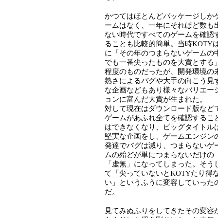
かつてはほとんどパッケージしか
ームはなく、一年にそれほど数も
ない時代ですべてのゲームを確認
ることも比較的簡単。当時KOTY
に「その年のつまらないゲームの
でも一番尖ったものを大賞とする
程度のものだったが、開発環境の
熟さによるバグや大手の向こう見
な企画などもあり様々なバリエー
ョンに富んだ大賞が生まれた。
対して現在はダウンロード版など
ゲームがあふれ全てを確認するこ
はできなくなり、ビッグタイトル
堅実な企画をし、ゲームエンジン
発達でバグは減り、つまらないゲ
ムの殆どが単につまらないだけの
「虚無」になってしまった。そう
て「尖っていないとKOTYたり得
い」というふうに変容していった
だ。
見てみぬふりをしてきたその変容