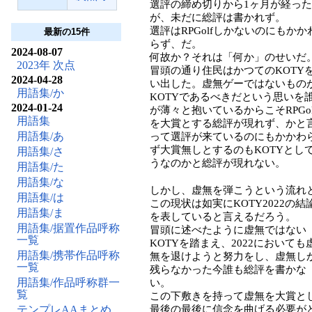
選評の締め切りから1ヶ月が経った
が、未だに総評は書かれず。
選評はRPGolfしかないのにもかか
最新の15件
らず、だ。
2024-08-07
何故か？それは「何か」のせいだ
2023年 次点
冒頭の通り住民はかつてのKOTY
2024-04-28
い出した。虚無ゲーではないもの
用語集/か
KOTYであるべきだという思いを
2024-01-24
が薄々と抱いているからこそRPGol
用語集
を大賞とする総評が現れず、かと
用語集/あ
って選評が来ているのにもかかわ
ず大賞無しとするのもKOTYとし
用語集/さ
うなのかと総評が現れない。
用語集/た
用語集/な
しかし、虚無を弾こうという流れ
用語集/は
この現状は如実にKOTY2022の結
用語集/ま
を表していると言えるだろう。
用語集/据置作品呼称
冒頭に述べたように虚無ではない
一覧
KOTYを踏まえ、2022においても
用語集/携帯作品呼称
無を退けようと努力をし、虚無し
一覧
残らなかった今誰も総評を書かな
用語集/作品呼称群一
い。
覧
この下敷きを持って虚無を大賞と
テンプレAAまとめ
最後の最後に信念を曲げる必要が