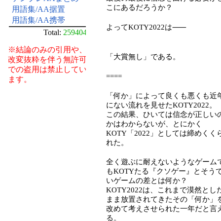
こにあるだろうか？
用語集/AA据置
用語集/AA携帯
よってKOTY2022は⸺
Total:
259404
※結論のみの引用や、
「大賞無し」である。
改変抜粋を伴う無許可
での盗用は禁止してい
====
ます。
「何か」によって良くも悪くも近
にない流れを見せたKOTY2022。
この結果、ひいては信念が正しい
かはわからないが、とにかく
KOTY「2022」としては締めくく
れた。
全く遊ぶに耐えないようなゲーム
もKOTYたる『クソゲー』とそう
いゲームの差とは何か？
KOTY2022は、これまで漠然とし
まま放置されてきたその「何か」
改めて考えさせられた一年だと言
る。