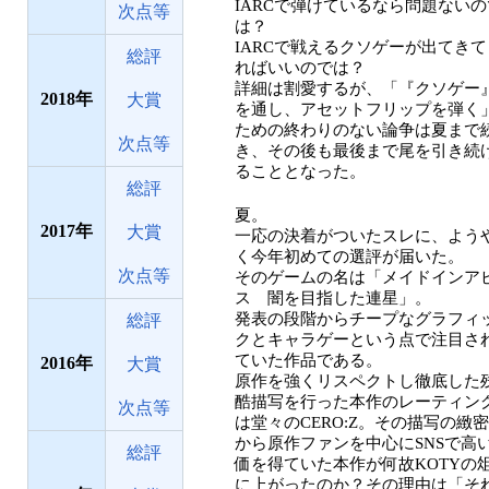
IARCで弾けているなら問題ないの
次点等
は？
IARCで戦えるクソゲーが出てきて
総評
ればいいのでは？
詳細は割愛するが、「『クソゲー
2018
大賞
を通し、アセットフリップを弾く
ための終わりのない論争は夏まで
次点等
き、その後も最後まで尾を引き続
ることとなった。
総評
夏。
2017
大賞
一応の決着がついたスレに、よう
く今年初めての選評が届いた。
次点等
そのゲームの名は「メイドインア
ス 闇を目指した連星」。
発表の段階からチープなグラフィ
総評
クとキャラゲーという点で注目さ
ていた作品である。
2016
大賞
原作を強くリスペクトし徹底した
酷描写を行った本作のレーティン
次点等
は堂々のCERO:Z。その描写の緻
から原作ファンを中心にSNSで高
総評
価を得ていた本作が何故KOTYの
に上がったのか？その理由は「そ