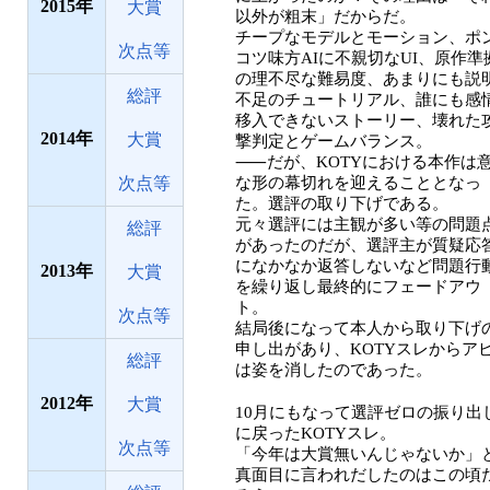
2015
大賞
以外が粗末」だからだ。
チープなモデルとモーション、ポ
次点等
コツ味方AIに不親切なUI、原作準
の理不尽な難易度、あまりにも説
総評
不足のチュートリアル、誰にも感
移入できないストーリー、壊れた
2014
大賞
撃判定とゲームバランス。
⸺だが、KOTYにおける本作は
次点等
な形の幕切れを迎えることとなっ
た。選評の取り下げである。
元々選評には主観が多い等の問題
総評
があったのだが、選評主が質疑応
になかなか返答しないなど問題行
2013
大賞
を繰り返し最終的にフェードアウ
ト。
次点等
結局後になって本人から取り下げ
申し出があり、KOTYスレからア
総評
は姿を消したのであった。
2012
大賞
10月にもなって選評ゼロの振り出
に戻ったKOTYスレ。
次点等
「今年は大賞無いんじゃないか」
真面目に言われだしたのはこの頃