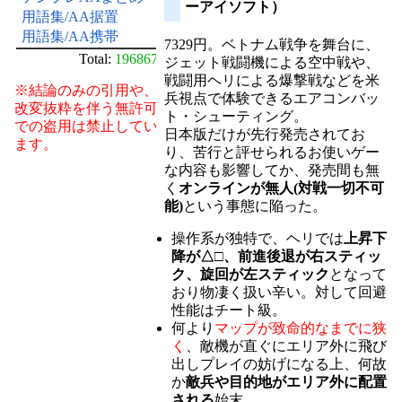
ーアイソフト）
用語集/AA据置
用語集/AA携帯
7329円。ベトナム戦争を舞台に、
Total:
196867
ジェット戦闘機による空中戦や、
戦闘用ヘリによる爆撃戦などを米
※結論のみの引用や、
兵視点で体験できるエアコンバッ
改変抜粋を伴う無許可
ト・シューティング。
での盗用は禁止してい
日本版だけが先行発売されてお
ます。
り、苦行と評せられるお使いゲー
な内容も影響してか、発売間も無
く
オンラインが無人(対戦一切不可
能)
という事態に陥った。
操作系が独特で、ヘリでは
上昇下
降が△□、前進後退が右スティッ
ク、旋回が左スティック
となって
おり物凄く扱い辛い。対して回避
性能はチート級。
何より
マップが致命的なまでに狭
く
、敵機が直ぐにエリア外に飛び
出しプレイの妨げになる上、何故
か
敵兵や目的地がエリア外に配置
される
始末。