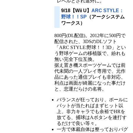
レベルとされ選外に。
9/18【Wii U】
ARC STYLE：
野球！！SP
（アークシステム
ワークス）
800円(DL配信)。2012年に500円で
配信された、3DSのDLソフト
「ARC STYLE:野球！！3D」とい
う野球ゲームの移植版で、紛れも
無い完全下位互換。
据え置き機スポーツゲームでは前
代未聞の一人プレイ専用で、元作
品にあった通信プレイも非対応、
利点は画面が綺麗になった事だけ
と、悲運だらけの名将。
バランスが狂っており、ボールに
バットが当たればまずヒット以
上、非力キャラでも余裕でHRを
放てる、捕球はAボタンを連打す
るだけで良い等々。
一方で体裁自体は整っておりバグ