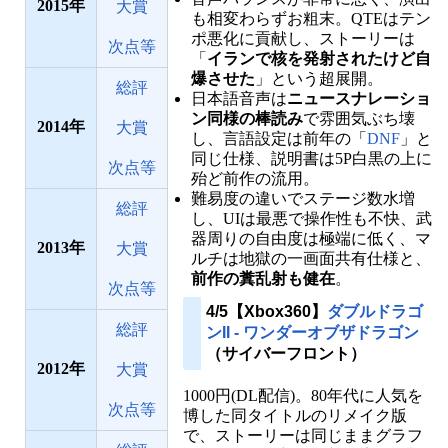
2015
大賞
も相変わらずお粗末。QTEはテン
ポ悪化に貢献し、ストーリーは
次点等
「
イランで核を発射されたけど自
爆させた
」という超展開。
総評
日本語音声は
ニュースナレーショ
ン同様の棒読み
で雰囲気ぶち壊
2014
大賞
し、言語設定は前年の「
DNF
」と
同じ仕様、説明書は5P白黒の上に
次点等
殆ど前作の流用。
難易度の違いでステージ数水増
総評
し、UIは最悪で操作性も不快、武
器周りの自由度は極端に低く、マ
2013
大賞
ルチは地獄の一画面共有仕様と、
前作の糞乱射も健在
。
次点等
4/5【Xbox360】
ダブルドラゴ
総評
ンII - ワンダーオブザドラゴン
（サイバーフロント）
2012
大賞
1000円(DL配信)。80年代に人気を
次点等
博した同タイトルのリメイク版
で、ストーリーは同じままグラフ