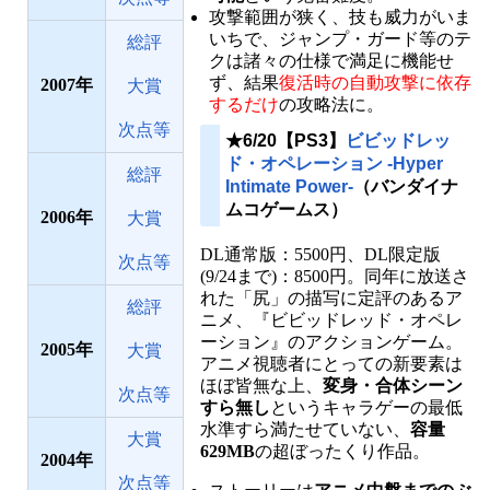
攻撃範囲が狭く、技も威力がいま
いちで、ジャンプ・ガード等のテ
総評
クは諸々の仕様で満足に機能せ
ず、結果
復活時の自動攻撃に依存
2007
大賞
するだけ
の攻略法に。
次点等
★6/20【PS3】
ビビッドレッ
ド・オペレーション -Hyper
総評
Intimate Power-
（バンダイナ
ムコゲームス）
2006
大賞
DL通常版：5500円、DL限定版
次点等
(9/24まで)：8500円。同年に放送さ
れた「尻」の描写に定評のあるア
総評
ニメ、『ビビッドレッド・オペレ
ーション』のアクションゲーム。
2005
大賞
アニメ視聴者にとっての新要素は
ほぼ皆無な上、
変身・合体シーン
次点等
すら無し
というキャラゲーの最低
水準すら満たせていない、
容量
大賞
629MB
の超ぼったくり作品。
2004
次点等