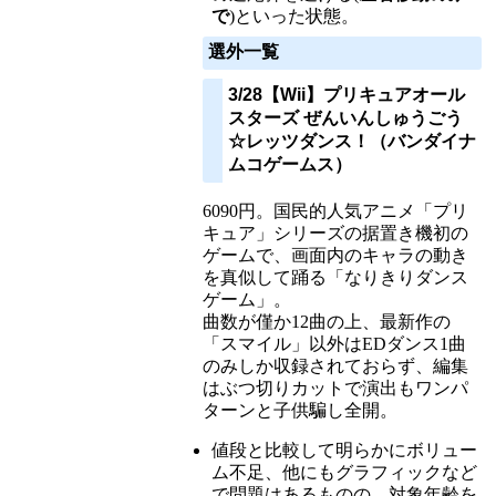
で
)といった状態。
選外一覧
3/28【Wii】プリキュアオール
スターズ ぜんいんしゅうごう
☆レッツダンス！（バンダイナ
ムコゲームス）
6090円。国民的人気アニメ「プリ
キュア」シリーズの据置き機初の
ゲームで、画面内のキャラの動き
を真似して踊る「なりきりダンス
ゲーム」。
曲数が僅か12曲の上、最新作の
「スマイル」以外はEDダンス1曲
のみしか収録されておらず、編集
はぶつ切りカットで演出もワンパ
ターンと子供騙し全開。
値段と比較して明らかにボリュー
ム不足、他にもグラフィックなど
で問題はあるものの、対象年齢を