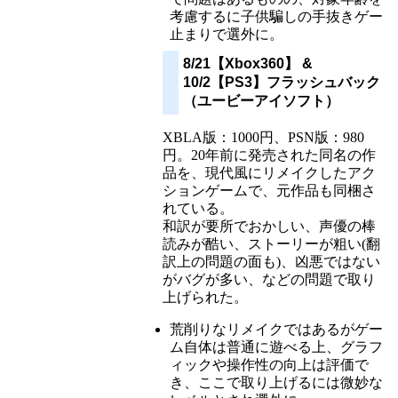
考慮するに子供騙しの手抜きゲー
止まりで選外に。
8/21【Xbox360】 &
10/2【PS3】フラッシュバック
（ユービーアイソフト）
XBLA版：1000円、PSN版：980
円。20年前に発売された同名の作
品を、現代風にリメイクしたアク
ションゲームで、元作品も同梱さ
れている。
和訳が要所でおかしい、声優の棒
読みが酷い、ストーリーが粗い(翻
訳上の問題の面も)、凶悪ではない
がバグが多い、などの問題で取り
上げられた。
荒削りなリメイクではあるがゲー
ム自体は普通に遊べる上、グラフ
ィックや操作性の向上は評価で
き、ここで取り上げるには微妙な