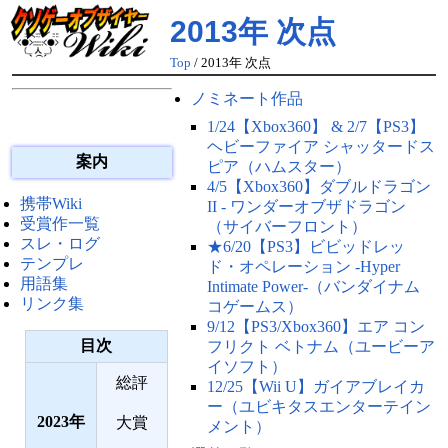
2013年 次点
Top
/ 2013年 次点
ノミネート作品
1/24【Xbox360】 & 2/7【PS3】
ヘビーファイア シャッタードス
案内
ピア（ハムスター）
4/5【Xbox360】ダブルドラゴン
携帯Wiki
II - ワンダーオブザドラゴン
受賞作一覧
（サイバーフロント）
スレ・ログ
★6/20【PS3】ビビッドレッ
テンプレ
ド・オペレーション -Hyper
用語集
Intimate Power-（バンダイナム
リンク集
コゲームス）
9/12【PS3/Xbox360】エア コン
目次
フリクト ベトナム（ユービーア
イソフト）
総評
12/25【Wii U】ガイアブレイカ
ー（ユビキタスエンターテイン
2023
大賞
メント）