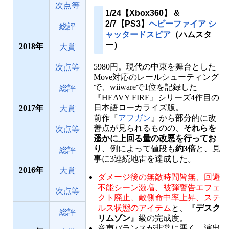
次点等
1/24【Xbox360】 &
2/7【PS3】
ヘビーファイア シ
総評
ャッタードスピア
（ハムスタ
ー）
2018
大賞
5980円。現代の中東を舞台とした
次点等
Move対応のレールシューティング
で、wiiwareで1位を記録した
総評
『HEAVY FIRE』シリーズ4作目の
日本語ローカライズ版。
2017
大賞
前作『
アフガン
』から部分的に改
善点が見られるものの、
それらを
次点等
遥かに上回る量の改悪を行ってお
り
、例によって値段も
約3倍
と、見
総評
事に3連続地雷を達成した。
2016
大賞
ダメージ後の無敵時間皆無、回避
不能シーン激増、被弾警告エフェ
次点等
クト廃止、敵側命中率上昇、ステ
ルス状態のアイテム
と、『
デスク
総評
リムゾン
』級の完成度。
音声バランスが非常に悪く、演出