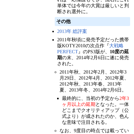
単体では今年の大賞は厳しいと判
断され選外に。
その他
2013年 総評案
2011年秋頃に発売予定だった携帯
版KOTY2010の次点作『
大戦略
PERFECT
』のPS3版が、
10度の延
期
の末、2014年2月6日に遂に発売
された。
2011年秋、2012年2月、2012年3
月29日、2012年4月、2012年夏、
2012年秋、2013年春、2013年
夏、2013年冬、2014年2月6日。
最終的に、当初の予定から
2年3
ヶ月以上の延期
となった。一体
どこまでクオリティアップ（公
式より）が成されたのか、色ん
な意味で注目される。
なお、9度目の時点では載ってい