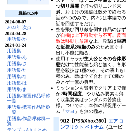
ストーリーは
アニメ中盤までのぶ
つ切り展開
で打ち切りエンド未
満、おまけの短編は数分で終わる
最新の15件
話が3つのみで、内2つは本編での
2024-08-07
話を回想するだけ。
2023年 次点
空を飛び回り敵を倒す作品のはず
2024-04-28
が
自機は上下移動すら不可。反面
用語集/か
敵は移動し放題
な上、攻撃は
単調
2024-01-24
な近接系2種類のみ
のため直ぐ手
用語集
出し不能に陥る。
用語集/あ
使用キャラが
主人公とその合体形
用語集/さ
態だけ
で性能差も殆ど無く、各形
用語集/た
態必殺技は1種のみ、その演出も1
種のみ、敵は全て合わせて6種の
用語集/な
みとゲー無の典型。
用語集/は
ミッションも貧弱でクリアまで僅
用語集/ま
か
2時間程度
、やり込み要素も薄
用語集/据置作品呼称
く収集要素はランダムの苦痛仕
一覧
様。ついでに、本作の販促用ゲー
用語集/携帯作品呼称
ム「
マヨ
」も無の極み。
一覧
用語集/作品呼称群一
9/12【PS3/Xbox360】
エア コ
覧
ンフリクト ベトナム
（ユービ
テンプレAAまとめ