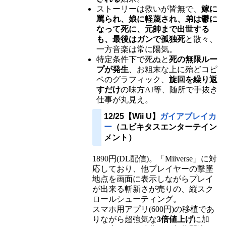
ストーリーは救いが皆無で、
嫁に
罵られ、娘に軽蔑され、弟は鬱に
なって死に、元帥まで出世する
も、最後はガンで孤独死
と散々、
一方音楽は常に陽気。
特定条件下で死ぬと
死の無限ルー
プが発生
、お粗末な上に殆どコピ
ペのグラフィック、
旋回を繰り返
すだけ
の味方AI等、随所で手抜き
仕事が丸見え。
12/25【Wii U】
ガイアブレイカ
ー
（ユビキタスエンターテイン
メント）
1890円(DL配信)。「Miiverse」に対
応しており、他プレイヤーの撃墜
地点を画面に表示しながらプレイ
が出来る斬新さが売りの、縦スク
ロールシューティング。
スマホ用アプリ(600円)の移植であ
りながら超強気な
3倍値上げ
に加