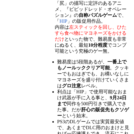
「尻」の描写に定評のあるアニ
メ、『ビビッドレッド・オペレー
ション』の
自称パズルゲーム
で、
「
HIP
」の販促用作品。
内容は
左スティックを回し、ひた
すら食べ物にマヨネーズをかける
だけ
といった物で、難易度も非常
にぬるく、最短
10分程度
でコンプ
可能という究極のゲー無。
難易度は5段階あるが、
一番上で
もノールッククリア可能
。クッキ
ーでもおはぎでも、お構いなしに
マヨネーズを盛り付けていくさま
は
グロ注意
レベル。
利点は「HIP」で使用可能なおま
け武器が手に入る事と、
9月24日
まで
同作を500円引きで購入でき
た事。だが
肝心の販促先もクソゲ
ー
という始末。
PS3のDLゲームでは実質最安値
で、あくまでDLC用のおまけと見
れば一応擁護もでき、流石にこれ