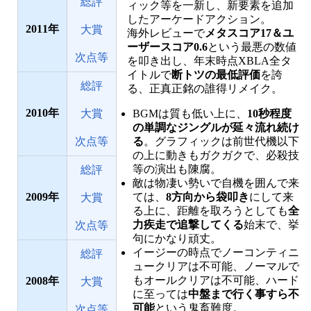
総評
ィック等を一新し、新要素を追加
したアーケードアクション。
2011
大賞
海外レビューで
メタスコア17＆ユ
ーザースコア0.6
という最悪の数値
次点等
を叩き出し、年末時点XBLA全タ
イトルで
断トツの最低評価
を誇
総評
る、正真正銘の誰得リメイク。
2010
BGMは質も低い上に、
10秒程度
大賞
の単調なジングルが延々流れ続け
る
。グラフィックは前世代機以下
次点等
の上に動きもガクガクで、必殺技
等の演出も陳腐。
総評
敵は物凄い勢いで自機を囲んで来
ては、
8方向から袋叩き
にして来
2009
大賞
る上に、距離を取ろうとしても
全
力疾走で追撃してくる
始末で、挙
次点等
句にかなり頑丈。
イージーの時点でノーコンティニ
総評
ュークリアは不可能、ノーマルで
もオールクリアは不可能、ハード
2008
大賞
に至っては
中盤まで行く事すら不
可能
という鬼畜難度。
次点等