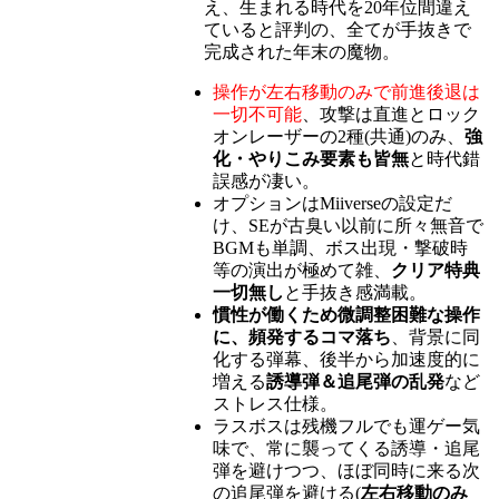
え、生まれる時代を20年位間違え
ていると評判の、全てが手抜きで
完成された年末の魔物。
操作が左右移動のみで前進後退は
一切不可能
、攻撃は直進とロック
オンレーザーの2種(共通)のみ、
強
化・やりこみ要素も皆無
と時代錯
誤感が凄い。
オプションはMiiverseの設定だ
け、SEが古臭い以前に所々無音で
BGMも単調、ボス出現・撃破時
等の演出が極めて雑、
クリア特典
一切無し
と手抜き感満載。
慣性が働くため微調整困難な操作
に、頻発するコマ落ち
、背景に同
化する弾幕、後半から加速度的に
増える
誘導弾＆追尾弾の乱発
など
ストレス仕様。
ラスボスは残機フルでも運ゲー気
味で、常に襲ってくる誘導・追尾
弾を避けつつ、ほぼ同時に来る次
の追尾弾を避ける(
左右移動のみ