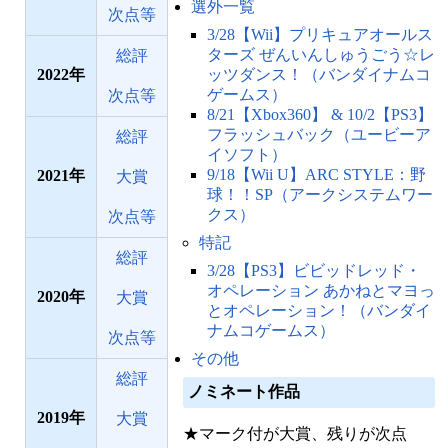
選外一覧
次点等
3/28【Wii】プリキュアオールス
ターズ ぜんいんしゅうごう☆レ
総評
2022
ッツダンス！（バンダイナムコ
ゲームス）
次点等
8/21【Xbox360】 & 10/2【PS3】
フラッシュバック（ユービーア
総評
イソフト）
9/18【Wii U】ARC STYLE：野
2021
大賞
球！！SP（アークシステムワー
クス）
次点等
特記
総評
3/28【PS3】ビビッドレッド・
オペレーション あかねとマヨっ
2020
大賞
とオペレーション！（バンダイ
ナムコゲームス）
次点等
その他
総評
ノミネート作品
2019
大賞
★マーク付が大賞、残りが次点