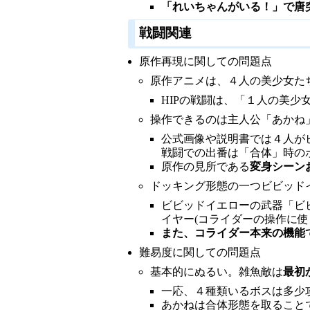
「れいちゃんがいる！」で唐
戦闘関連
原作再現に関しての問題点
原作アニメは、４人の美少女た
HIPの戦闘は、「１人の美
操作できるのは主人公「あかね
公式画像や説明書では４人が
戦闘での出番は「合体」時の
原作の見所である
変身シーン
ドッキング形態の一つビビッド
ビビッドイエローの武器「ビ
イヤー(コライダーの操作に
また、コライダー本来の機能
難易度に関しての問題点
基本的にぬるい。雑魚敵は
最初
一応、４種類いるボスは多少
あかねは合体形態を取ること