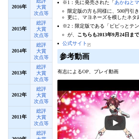
総評
※1：先に発売された「
あかねと
2016
大賞
限定版の方も同様に、500円引き
次点等
更に、マヨネーズを模したネタ
総評
※2：限定版である「ビビっとテ
2015
大賞
が、
こちらも2013年9月24日
次点等
公式サイト
総評
2014
大賞
参考動画
次点等
総評
有志によるOP、プレイ動画
2013
大賞
次点等
総評
2012
大賞
次点等
総評
2011
大賞
次点等
総評
2010