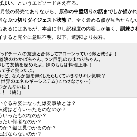
ばよい
、というエピソードさえ有る。
ヵ月後の発売でありながら、
原作の中盤辺りの話までしか描か
当な
ぶつ切りダイジェスト状態
で、全く褒める点が見当たらな
もあるにはあるが、本当に申し訳程度の内容しか無く、
訓練さ
イすると完全に意味不明。以下、選評3より抜粋。
ッドチームの友達と合体してアローンっていう敵と戦うよ！
道娘のわかばちゃん、ツン巨乳のひまわりちゃん。
りして友情を深めたよ。妹のももは料理上手！
って子と会ったよ。
けど、なんか鍵を無くしたらしくていきなりキレ気味？
の世界のエネルギーシステム）こわさなきゃ…）
みつかんないね！
！ （終）」
いぐるみ姿になった爆発事故とは？
技術はどういったものなのか？
ういったものなのか？
ったい何者なのか？
のか？鍵は見つかるのか？
ねばならないのか？