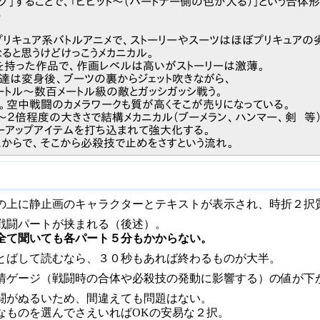
グ」することで、「ビビット～（パートナー側の色が入る）」という合体
る
リキュア系バトルアニメで、ストーリーやスーツはほぼプリキュアの
ると思うけどけっこうメカニカル。
を持った作品で、作画レベルは高いがストーリーは激薄。
達は変身後、ブーツの裏からジェット吹きながら、
トル～数百メートル級の敵とガッシガッシ戦う。
。空中戦闘のカメラワークも質が高くそこが売りになっている。
倍程度の大きさで結構メカニカル（ブーメラン、ハンマー、剣 等
ーアップアイテムを打ち込まれて強大化する。
からで、そこから必殺技で止めをさすという流れ。
の上に静止画のキャラクターとテキストが表示され、時折２択
戦闘パートが挟まれる（後述）。
全て聞いても各パート５分もかからない。
とばして読むなら、３０秒もあれば終わるものが大半。
情ゲージ（戦闘時の合体や必殺技の発動に影響する）の値が下
闘がぬるいため、間違えても問題はない。
なものを選んでさえいればOKの安易な２択。