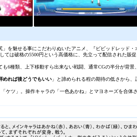
「尻」を魅せる事にこだわりぬいたアニメ、『ビビッドレッド・
しては破格の5500円という高価格に、先立って配信された販
ても6種類、上下移動すら出来ない戦闘、通常CGの半分が背景
拝めれば後どうでもいい
」と諦められる程の期待の低さから、
」「ケツ」。操作キャラの「一色あかね」とマヨネーズを合体さ
と、メインキャラはあかね（赤）、あおい（青）、わかば（緑）、ひまわ
いて、まずそれぞれが変身、戦う。