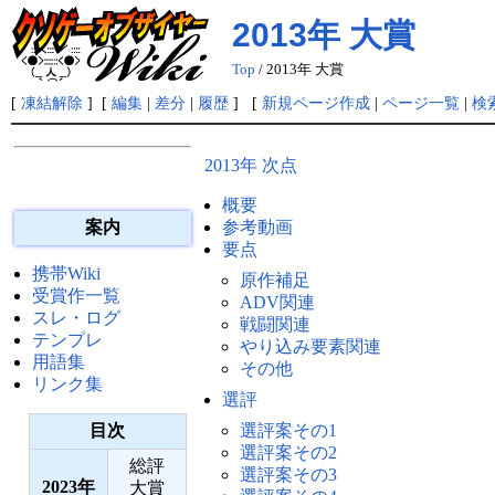
2013年 大賞
Top
/ 2013年 大賞
[
凍結解除
] [
編集
|
差分
|
履歴
] [
新規ページ作成
|
ページ一覧
|
検
2013年 次点
概要
案内
参考動画
要点
携帯Wiki
原作補足
受賞作一覧
ADV関連
スレ・ログ
戦闘関連
テンプレ
やり込み要素関連
用語集
その他
リンク集
選評
目次
選評案その1
選評案その2
総評
選評案その3
2023
大賞