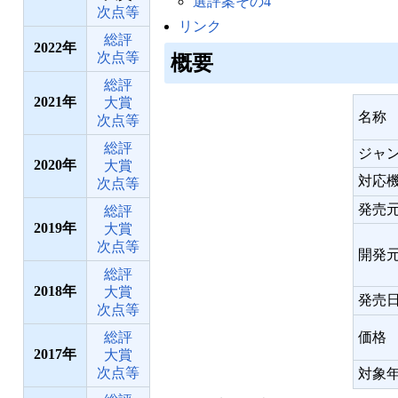
選評案その4
次点等
リンク
総評
2022
次点等
概要
総評
2021
大賞
名称
次点等
総評
ジャ
2020
大賞
対応
次点等
発売
総評
2019
大賞
次点等
開発
総評
2018
大賞
発売
次点等
総評
価格
2017
大賞
次点等
対象