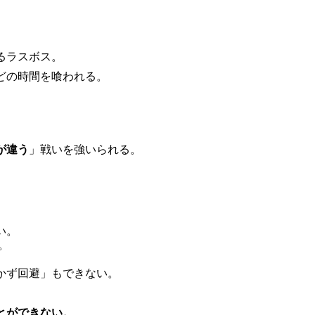
るラスボス。
どの時間を喰われる。
が違う
」戦いを強いられる。
。
い。
。
かず回避」もできない。
とができない。