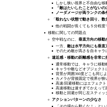
しかし狭い視界と不自由な移
「敵はたいしたことがないの
ノーダメージが高ランクの条
「
殴れない状態で動き回り、数
他の戦闘が長くても５分程度
移動に関しての問題点
空中戦なのに、
垂直方向の移動
一方、
敵は水平方向にも垂直
そのため敵が高さを自キャラ
遠近感・移動の距離感を非常に
通常移動では、キャラに移動
キャラや敵などオブジェクト
背景が周囲360度どこも同
カメラが背後固定で視界が狭
高速/回避移動にはエフェク
高速移動は速すぎてかえって
移動と回避が同じ左スティッ
アクションパターンの少なさ
「その場から動くな！」とい