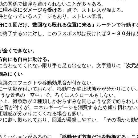
動の関係で被弾を避けられないことが多々ある。
に理不尽にダメージを受ける」
点で、ストレスが溜まる。
件
となっているステージもあり、ストレス倍増。
分に１回だけ、数回なら殴れる位置に来る」
ルーチンで行動す
で終了するのに対し、このラスボス戦は長ければ
２～３０分
ほ
が全くできない。
方向にも自由に動ける。
に合わせてくれない限り手も足も出せない。文字通りに「
次元
掴みにくい
軌跡のエフェクトや移動効果音が付かない。
に一切影が付いておらず、移動中か静止状態かが分かりにくい
じような景色の「空中」で、ろくにスクロールもしない。
い上、雑魚敵が２種類しかおらずみな同じような姿で紛らわし
トと音が付くが、エネルギーゲージを消費するため頼り切れない
距離感が分かりにくくなる場合も多い。
クに割り振られており、回避が暴発しやすい。「その場から動
うミッションがあるのに、
「移動せず方向だけを転換する」こ