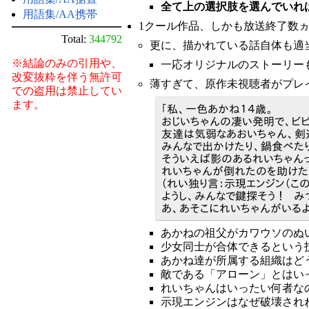
全て上の選択肢を選んでいれ
用語集/AA携帯
1クール作品、しかも放送終了数
Total:
344792
更に、描かれている話自体も適
※結論のみの引用や、
一応オリジナルのストーリー
改変抜粋を伴う無許可
薄すぎて、原作未視聴者がプレ
での盗用は禁止してい
ます。
「私、一色あかね１４歳。
おじいちゃんの凄い発明で、ビビ
友達は気弱なあおいちゃん、剣
みんなで出かけたり、鍋食べた
そういえば影のあるれいちゃん
れいちゃんが倒れたのを助けた
（れい独り言：示現エンジン（こ
ようし、みんなで鍵探そう！ 
あ、あそこにれいちゃんがいるよ
あかねの祖父がカワウソのぬ
少女同士が合体できるという
あかね達が所属する組織はど
敵である「アローン」とはい
れいちゃんはいったい何者な
示現エンジンはなぜ破壊され