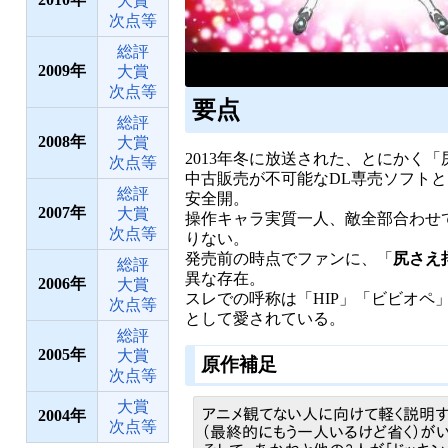
大賞
次点等
総評
2009
大賞
次点等
要点
総評
2008
大賞
2013年冬に放送された、とにかく
次点等
中古販売が不可能なDL専売ソフトと
総評
安全開。
2007
大賞
操作キャラ実質一人、敵全部合わせ
次点等
りない。
発売前の時点でファンに、「
尻さえ
総評
異な存在。
2006
大賞
スレでの呼称は「HIP」「ビビオペ
次点等
として愛されている。
総評
2005
大賞
原作補足
次点等
大賞
アニメ観てない人に向けて軽く説明する
2004
次点等
（最終的にもう一人いるけど省く）が