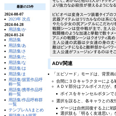
そして、あかねと他の3人が「ドッキン
より強力な必殺技が使えるようにな
最新の15件
2024-08-07
ビビオペは変身スーツ装着タイプのプ
2023年 次点
武器アイテムはリリカルなのは系にな
やたら少女の尻アングルにこだわり
2024-04-28
戦闘シーンは空中戦が主で、主人公
用語集/か
戦闘機のような加速と挙動で数十メー
2024-01-24
アニメの戦闘シーンはクオリティ高め
用語集
主人公達の武器は少女達の身の丈～２
用語集/あ
敵はピンチになると敵幹部からパワ
用語集/さ
主人公達がフュージョンするのはそこ
用語集/た
用語集/な
ADV関連
用語集/は
用語集/ま
「エピソード」モードは、背景画
用語集/据置作品呼
合間に３Ｄキャラクターによる
称一覧
ＡＤＶ部分はフルボイスだが、
用語集/携帯作品呼
ボイスをキャンセルボタンで
称一覧
用語集/作品呼称群
選択を誤ると、各キャラとの友
一覧
ゲージは自然回復する上に戦
テンプレAAまとめ
選択肢も「明るく友達思い」
用語集/AA据置