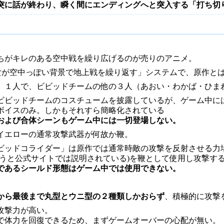
突に話が終わり、瞬く間にエンディングへと突入する「打ち切
ちがキレのある空中戦を繰り広げるのが売りのアニメ。
少女が空中っぽい背景で地上戦を繰り返す」システムで、原作と
」１人で、ビビッドチームの他の３人（あおい・わかば・ひま
ビビッドチームのコスチュームを披露しているが、ゲーム中に
ボイスのみ。しかもそれすら簡略化されている
および合体シーンもゲーム中には一切登場しない。
イエローの通常攻撃武器が何故か鞭。
ビッドコライダー」は原作では通常時敵の攻撃を反射させる力
使うと公式サイトでは説明されている)を鞭として使用し攻撃す
であるシールド形態はゲーム中では使用できない。
から最後まで丸型とウニ型の２種類しかおらず
、積極的に攻撃
攻撃力が高い。
で体力を回復できるため、まずゲームオーバーの心配が無い。