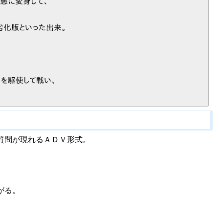
形態に変身して、
劣化版といった出来。
）を駆使して戦い、
質問が現れるＡＤＶ形式。
がる。