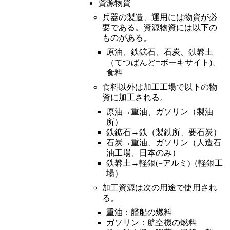
資源物資
兵器の製造、運用には物資が必
要である。資源物資には以下の
ものがある。
原油、鉄鉱石、石炭、鉄礬土
（てつばんど=ボーキサイト)、
食料
食料以外は加工工場で以下の物
資に加工される。
原油→重油、ガソリン（製油
所）
鉄鉱石→鉄（製鉄所、要石炭）
石炭→重油、ガソリン（人造石
油工場、日本のみ）
鉄礬土→軽銀(=アルミ)（軽銀工
場）
加工資源は次の用途で使用され
る。
重油：艦船の燃料
ガソリン：航空機の燃料