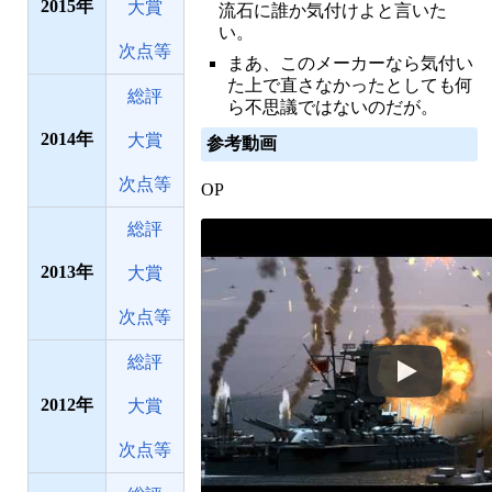
2015
大賞
流石に誰か気付けよと言いた
い。
次点等
まあ、このメーカーなら気付い
た上で直さなかったとしても何
総評
ら不思議ではないのだが。
2014
大賞
参考動画
次点等
OP
総評
2013
大賞
次点等
総評
2012
大賞
次点等