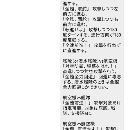
進する。
「全艦、取舵」 攻撃しつつ左
前方に進む。
「全艦、面舵」 攻撃しつつ右
前方に進む。
「転進せよ」 攻撃しつつ180
度ターンする。進行方向が180
度反転する。
「全速前進！」 攻撃を行わず
に直進する。
艦隊（or潜水艦隊）vs航空機
「対空防御、弾幕をはれ！」
直進しつつ対空攻撃を行う。
「全艦全力回避」 回避に専念
する。潜水艦隊のときは全艦
全力回避しかできない。
航空機vs艦隊
「全速前進！」 攻撃対象だけ
指定可能。対象は旗艦、戦
隊、支援隊etc.
航空機vs航空機
「全機、直進せよ！」 攻撃し