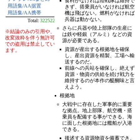
食料がなければ陸戦隊は維持で
用語集/AA据置
きず、搭乗員がいなければ航空
用語集/AA携帯
機は飛ばない。燃料がなければ
兵器は動かない。
Total:
322522
さらに兵器や陸上部隊の生産に
※結論のみの引用や、
は鉄や軽銀（アルミ）などの資
改変抜粋を伴う無許可
源が必要である。
での盗用は禁止してい
資源が産出する根拠地を確保
ます。
し、産出資源を精製、工場へ輸
送するのだ。
前線への兵站を確保し、絶えず
資源・物資の供給を続け戦力を
維持するのが本作の醍醐味と言
えよう。
根拠地
大戦中に存在した軍事的に重要
な拠点。地上部隊、航空機・搭
乗員を配備する事ができる。海
に面した根拠地には艦船が入港
できる。
後述する資源物資を備蓄でき、