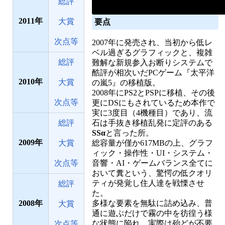
総評
2011
大賞
要点
次点等
2007年に発売され、当初から低レ
ベル過ぎるグラフィックと、複雑
総評
難解な新規参入お断りシステムで
酷評が相次いだPCゲーム『太平洋
2010
大賞
の嵐5』の移植版。
2008年にPS2とPSPに移植、その後
次点等
更にDSにもされているため本作で
実に3度目（4機種目）であり、流
総評
石は手抜き移植乱発に定評のある
SSα
と言った所。
2009
大賞
総容量が僅か617MBの上、グラフ
ィック・操作性・UI・システム・
次点等
音響・AI・ゲームバランス全てに
おいて糞という、驚愕の低クオリ
ティが発覚し住人達を戦慄させ
総評
た。
2008
多様な要素を無駄に詰め込み、普
大賞
通に遊ぶだけで霧の中を彷徨う様
な状態に陥れ、実際は殆どが不要
次点等