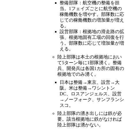
整備部隊：航空機の整備を担
当。1フェイズごとに航空機の
稼働機数を増やす。部隊数に応
じての稼働機数の増加量が増え
る。
設営部隊：根拠地の滑走路の拡
張、根拠地固有工場の回復を行
う。部隊数に応じて増加量が増
える。
陸上部隊は本土の根拠地におい
て5ターン毎に1部隊湧く。整備
兵、開発兵は各国1カ所の固有の
根拠地でのみ湧く。
日本は整備→東京、設営→大
阪。米は整備→ワシントン
DC、ロスアンジェルス、設営
→ノーフォーク、サンフランシ
スコ。
陸上部隊の湧き出しには鉄が必
要。該当根拠地に鉄がなければ
陸上部隊は湧かない。