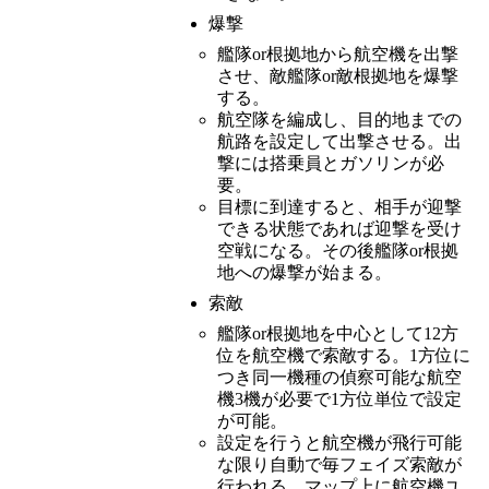
爆撃
艦隊or根拠地から航空機を出撃
させ、敵艦隊or敵根拠地を爆撃
する。
航空隊を編成し、目的地までの
航路を設定して出撃させる。出
撃には搭乗員とガソリンが必
要。
目標に到達すると、相手が迎撃
できる状態であれば迎撃を受け
空戦になる。その後艦隊or根拠
地への爆撃が始まる。
索敵
艦隊or根拠地を中心として12方
位を航空機で索敵する。1方位に
つき同一機種の偵察可能な航空
機3機が必要で1方位単位で設定
が可能。
設定を行うと航空機が飛行可能
な限り自動で毎フェイズ索敵が
行われる。マップ上に航空機ユ