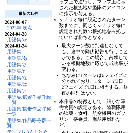
ップ上で進行し、マップ上に示
された根拠地や艦隊のアイコン
に指示を与える。
最新の15件
シナリオ毎に設定されたターン
2024-08-07
数までに、同じくシナリオ毎に
2023年 次点
設定された数の根拠地を占拠し
2024-04-28
ていれば勝ちとなる。
用語集/か
最大ターン数に到達しなくて
2024-01-24
用語集
も、途中で降伏勧告を行うこと
ができる。この場合、占領して
用語集/あ
いる根拠地数に応じて成功率が
用語集/さ
変わる。
用語集/た
ちなみに1ターンは6フェイズに
用語集/な
分かれており、1ターンで3日、
用語集/は
2フェイズで1日に相当する。昼
用語集/ま
夜の区別はない。
用語集/据置作品呼称
本作品の特徴として、細かな軍
一覧
需物資の設定がある。陸戦隊用
用語集/携帯作品呼称
の弾薬・食料、航空機用のガソ
一覧
リン・搭乗員、艦船用燃料な
用語集/作品呼称群一
ど。
覧
テンプレAAまとめ