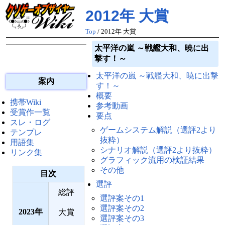
2012年 大賞
Top
/ 2012年 大賞
太平洋の嵐 ～戦艦大和、暁に出
撃す！～
太平洋の嵐 ～戦艦大和、暁に出撃
案内
す！～
概要
携帯Wiki
参考動画
受賞作一覧
要点
スレ・ログ
ゲームシステム解説（選評2より
テンプレ
抜粋）
用語集
シナリオ解説（選評2より抜粋）
リンク集
グラフィック流用の検証結果
その他
目次
選評
総評
選評案その1
選評案その2
2023
大賞
選評案その3