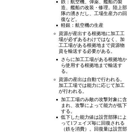
鉄：航空機、弾薬、艦船の製
造、艦船の改装・修理。陸上部
隊の湧きだし、工場生産力の回
復など。
軽銀：航空機の生産
資源が産出する根拠地に加工工
場が必ずあるわけではなく、加
工工場がある根拠地まで資源物
資を輸送する必要がある。
さらに加工工場がある根拠地か
ら使用する根拠地まで輸送す
る。
資源の産出は自動で行われる。
加工工場では能力に応じて加工
が行われる。
加工工場のみ敵の攻撃対象に含
まれ、攻撃によって能力が低下
する。
低下した能力値は設営部隊によ
って1フェイズ毎に回復される
（鉄を消費）。回復量は設営部