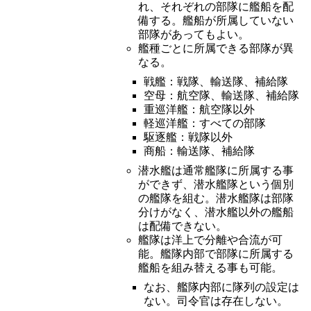
れ、それぞれの部隊に艦船を配
備する。艦船が所属していない
部隊があってもよい。
艦種ごとに所属できる部隊が異
なる。
戦艦：戦隊、輸送隊、補給隊
空母：航空隊、輸送隊、補給隊
重巡洋艦：航空隊以外
軽巡洋艦：すべての部隊
駆逐艦：戦隊以外
商船：輸送隊、補給隊
潜水艦は通常艦隊に所属する事
ができず、潜水艦隊という個別
の艦隊を組む。潜水艦隊は部隊
分けがなく、潜水艦以外の艦船
は配備できない。
艦隊は洋上で分離や合流が可
能。艦隊内部で部隊に所属する
艦船を組み替える事も可能。
なお、艦隊内部に隊列の設定は
ない。司令官は存在しない。