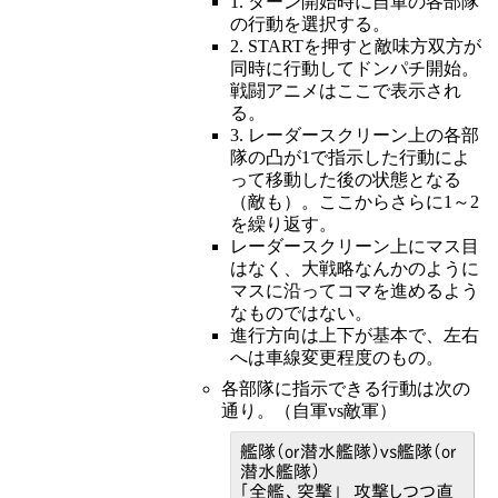
1. ターン開始時に自軍の各部隊
の行動を選択する。
2. STARTを押すと敵味方双方が
同時に行動してドンパチ開始。
戦闘アニメはここで表示され
る。
3. レーダースクリーン上の各部
隊の凸が1で指示した行動によ
って移動した後の状態となる
（敵も）。ここからさらに1～2
を繰り返す。
レーダースクリーン上にマス目
はなく、大戦略なんかのように
マスに沿ってコマを進めるよう
なものではない。
進行方向は上下が基本で、左右
へは車線変更程度のもの。
各部隊に指示できる行動は次の
通り。（自軍vs敵軍）
艦隊（or潜水艦隊）vs艦隊（or
潜水艦隊）
「全艦、突撃」 攻撃しつつ直