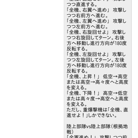
つつ直進する。
「全機、右翼へ進め」 攻撃し
つつ右前方へ進む。
「全機、左翼へ進め」 攻撃し
つつ左前方へ進む。
「全機、右旋回せよ」 攻撃し
つつ右旋回してターン。右後
方へ移動し進行方向が180度
反転する。
「全機、左旋回せよ」 攻撃し
つつ左旋回してターン。左後
方へ移動し進行方向が180度
反転する。
「全機、上昇！」 低空→高空
または高空→高々度へと高度
を変える。
「全機、下降！」 高空→低空
または高々度→高空へと高度
を変える。
ただし、重爆撃機は「全機、直
進せよ！」しかできない。
陸上部隊vs陸上部隊（根拠地
戦）
「全軍進め！」 攻撃しつつ前