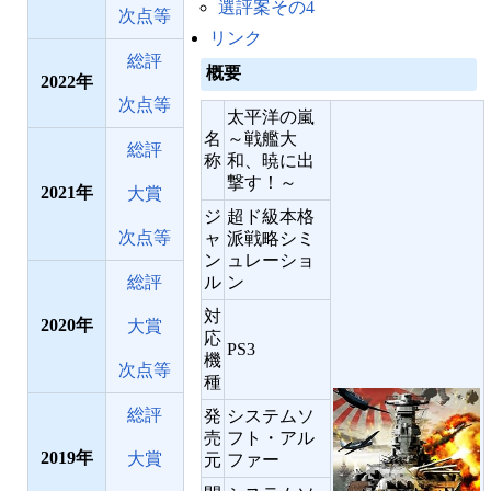
選評案その4
次点等
リンク
総評
概要
2022
次点等
太平洋の嵐
名
～戦艦大
総評
称
和、暁に出
撃す！～
2021
大賞
ジ
超ド級本格
次点等
ャ
派戦略シミ
ン
ュレーショ
総評
ル
ン
対
2020
大賞
応
PS3
機
次点等
種
総評
発
システムソ
売
フト・アル
2019
大賞
元
ファー