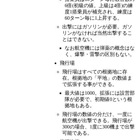
6倍(初級の値。上級は4倍)の練
度1搭乗員が補充され、練度は
60ターン毎に1上昇する。
出撃にはガソリンが必要。ガソ
リンがなければ当然出撃するこ
とはできない。
なお航空機には弾薬の概念はな
く、爆撃・雷撃の区別もない。
飛行場
飛行場はすべての根拠地に存
在。根拠地の「平地」の数値ま
で拡張する事ができる。
最大値は1000。拡張には設営部
隊が必要で、初期値0という根
拠地もある。
飛行場の数値の分だけ、一度に
航空機が出撃できる。飛行場が
300の場合、1度に300機まで出撃
可能である。