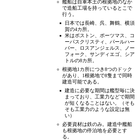
艦船は自軍本土の根拠地のなか
で造船工場を持っているとこで
行う。
日本では長崎、呉、舞鶴、横須
賀の4カ所。
米はボストン、ポーツマス、コ
ーパスクリスティ、パールハー
バー、ロスアンジェルス、ノー
フォーク、サンディエゴ、シア
トルの8カ所。
根拠地1カ所につき8つのドック
があり、1根拠地で8隻まで同時
建造可能である。
建造に必要な期間は艦型毎に決
まっており、工業力などで期間
が短くなることはない。（そも
そも工業力のような設定は無
い）
必要資材は鉄のみ。建造中艦船
も根拠地の停泊地を必要とす
る。