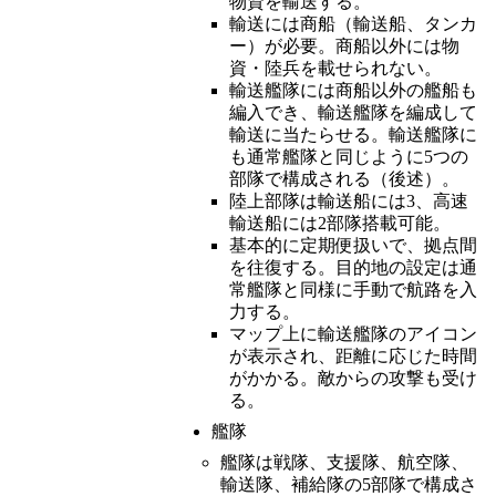
物資を輸送する。
輸送には商船（輸送船、タンカ
ー）が必要。商船以外には物
資・陸兵を載せられない。
輸送艦隊には商船以外の艦船も
編入でき、輸送艦隊を編成して
輸送に当たらせる。輸送艦隊に
も通常艦隊と同じように5つの
部隊で構成される（後述）。
陸上部隊は輸送船には3、高速
輸送船には2部隊搭載可能。
基本的に定期便扱いで、拠点間
を往復する。目的地の設定は通
常艦隊と同様に手動で航路を入
力する。
マップ上に輸送艦隊のアイコン
が表示され、距離に応じた時間
がかかる。敵からの攻撃も受け
る。
艦隊
艦隊は戦隊、支援隊、航空隊、
輸送隊、補給隊の5部隊で構成さ