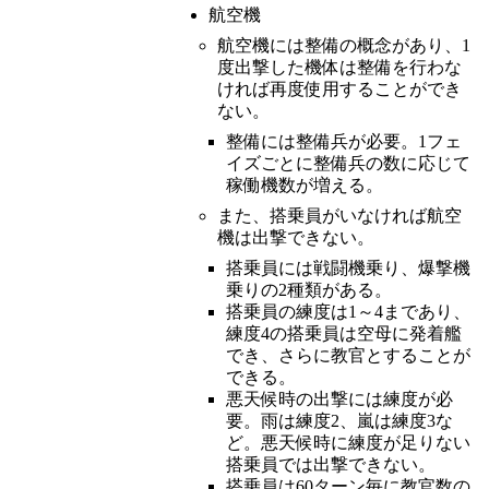
航空機
航空機には整備の概念があり、1
度出撃した機体は整備を行わな
ければ再度使用することができ
ない。
整備には整備兵が必要。1フェ
イズごとに整備兵の数に応じて
稼働機数が増える。
また、搭乗員がいなければ航空
機は出撃できない。
搭乗員には戦闘機乗り、爆撃機
乗りの2種類がある。
搭乗員の練度は1～4まであり、
練度4の搭乗員は空母に発着艦
でき、さらに教官とすることが
できる。
悪天候時の出撃には練度が必
要。雨は練度2、嵐は練度3な
ど。悪天候時に練度が足りない
搭乗員では出撃できない。
搭乗員は60ターン毎に教官数の