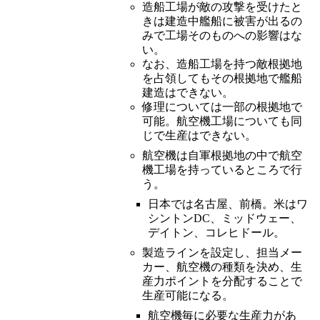
造船工場が敵の攻撃を受けたと
きは建造中艦船に被害が出るの
みで工場そのものへの影響はな
い。
なお、造船工場を持つ敵根拠地
を占領してもその根拠地で艦船
建造はできない。
修理については一部の根拠地で
可能。航空機工場についても同
じで生産はできない。
航空機は自軍根拠地の中で航空
機工場を持っているところで行
う。
日本では名古屋、前橋。米はワ
シントンDC、ミッドウェー、
デイトン、コレヒドール。
製造ラインを設定し、担当メー
カー、航空機の種類を決め、生
産力ポイントを分配することで
生産可能になる。
航空機毎に必要な生産力があ