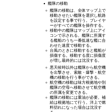
艦隊の移動
艦隊の移動は、全体マップ上で
移動させたい艦隊を選択し航路
を設定する事で行う。プレイヤ
ーがすべての艦隊を操作する。
移動中の艦隊はマップ上にアイ
コンで示される。艦隊に所属す
る艦船のうち一番低速な艦に合
わせた速度で移動する。
台風のときに移動すると艦船が
損傷する。移動する度に損傷度
が増し最終的には沈没する。
悪天候時以外は艦隊から航空機
を出撃させ、索敵・爆撃・航空
機の移動を行う事ができる。
航空機の移動は味方根拠地や別
艦隊の空母へ移動させて航空機
の所属を変更できる。
艦隊の移動には重油が必要。補
給は根拠地にて行う。洋上で燃
料切れになった場合は沈没す