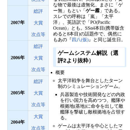
な物で最後は虚無化、まさに「ゲ
ー無」もとい「
ゲー霧
」である。
総評
スレでの呼称は「嵐」「太平
洋」、英語訳で「PO(Pacific
2007
大賞
Ocean)」とも。SSα4本目(携帯版含
めると8本目)の話題作で、偶然に
次点等
もあの『
四八(仮)
』と同じ誕生日。
総評
ゲームシステム解説（選
2006
大賞
評2より抜粋）
次点等
概要
太平洋戦争を舞台としたターン
総評
制のシミュレーションゲーム。
2005
大賞
兵器製造や技術開発などの内政
を行い国力を高めつつ、艦隊や
次点等
根拠地(基地)に命令を出して敵
艦隊を撃破し敵根拠地を占領す
大賞
る。
2004
ゲームは太平洋を中心としたマ
次点等