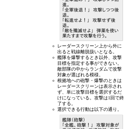
進。
「全軍後退！」 攻撃しつつ後
退。
「転進せよ！」 攻撃せず後
退。
「敵を殲滅せよ」 弾薬を使い
果たすまで攻撃を行う。
レーダースクリーン上から外に
出ると戦線離脱扱いとなる。
艦隊を爆撃するとき以外、攻撃
目標を指定する事ができない。
敵部隊の中からランダムで攻撃
対象が選ばれる模様。
根拠地への砲撃・爆撃のときは
レーダースクリーンは表示され
ず、単に攻撃目標を選択するだ
けになっている。攻撃は1回で終
了する。
選択できる行動は以下の通り。
艦隊（砲撃）
「全艦、砲撃！」 攻撃対象が