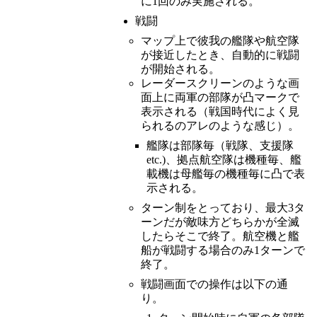
に1回のみ実施される。
戦闘
マップ上で彼我の艦隊や航空隊
が接近したとき、自動的に戦闘
が開始される。
レーダースクリーンのような画
面上に両軍の部隊が凸マークで
表示される（戦国時代によく見
られるのアレのような感じ）。
艦隊は部隊毎（戦隊、支援隊
etc.)、拠点航空隊は機種毎、艦
載機は母艦毎の機種毎に凸で表
示される。
ターン制をとっており、最大3タ
ーンだが敵味方どちらかが全滅
したらそこで終了。航空機と艦
船が戦闘する場合のみ1ターンで
終了。
戦闘画面での操作は以下の通
り。