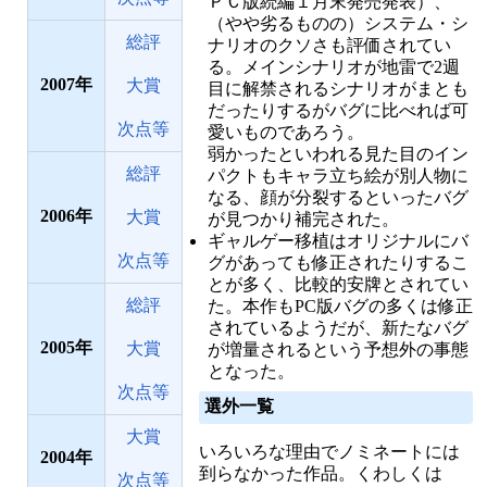
ＰＣ版続編１月末発売発表）、
（やや劣るものの）システム・シ
総評
ナリオのクソさも評価されてい
る。メインシナリオが地雷で2週
2007
大賞
目に解禁されるシナリオがまとも
だったりするがバグに比べれば可
次点等
愛いものであろう。
弱かったといわれる見た目のイン
総評
パクトもキャラ立ち絵が別人物に
なる、顔が分裂するといったバグ
2006
大賞
が見つかり補完された。
ギャルゲー移植はオリジナルにバ
次点等
グがあっても修正されたりするこ
とが多く、比較的安牌とされてい
総評
た。本作もPC版バグの多くは修正
されているようだが、新たなバグ
2005
大賞
が増量されるという予想外の事態
となった。
次点等
選外一覧
大賞
いろいろな理由でノミネートには
2004
到らなかった作品。くわしくは
次点等