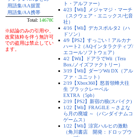
ト・アルファー）
用語集/AA据置
4/23【Wii】メジャマジ・マーチ
用語集/AA携帯
（スクウェア・エニックス/七音
Total:
146780
社）
4/16【Wii】デカスポルタ2（ハ
※結論のみの引用や、
ドソン）
改変抜粋を伴う無許可
4/9【PS2】すっごい！アルカナ
での盗用は禁止してい
ハート2（AQインタラクティブ/
ます。
エコールソフトウェア）
4/2【Wii】ドアラでWii（Tera
Box./ノイズファクトリー）
3/19【Wii】ダーツWii DX（アル
ファ・ユニット）
2/19【Xbox360】怒首領蜂大往
生 ブラックレーベル
EXTRA（5pb）
2/19【PS2】新宿の狼(スパイク)
1/22【Wii】FRAGILE ～さよな
ら月の廃墟 ～（バンダイナムコ
ゲームス）
1/22【Wii】涼宮ハルヒの激動
（角川書店 開発：ドロップウ