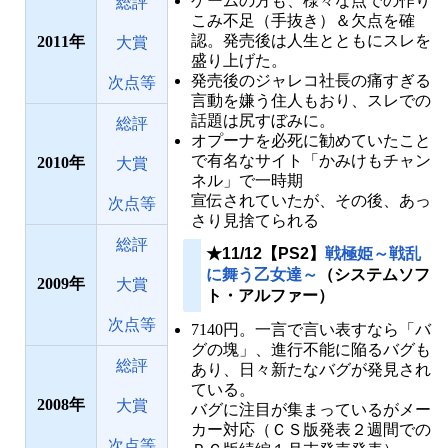
ゲームの方も、様々な点での作り
総評
こみ不足（手抜き）＆欠点を確
認。発売後は人生とともにスレを
2011
大賞
盛り上げた。
発売後のジャレコ社長の痛すぎる
次点等
言動を嫌う住人もおり、スレでの
話題は尻すぼみに。
総評
オプーナを必死に勧めていたこと
で有名なサイト「かみけもチャン
2010
大賞
ネル」で一時期
宣伝されていたが、その後、あっ
次点等
さり見捨てられる
総評
★11/12【PS2】
戦極姫～戦乱
に舞う乙女達～
（システムソフ
2009
大賞
ト・アルファー）
次点等
7140円。一言で言い表すなら「バ
グの塊」、進行不能に陥るバグも
総評
あり、日々新たなバグが発見され
ている。
2008
大賞
バグに注目が集まっているがメー
カー対応（ＣＳ版発表２週間での
次点等