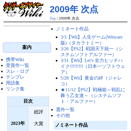
2009年 次点
Top
/ 2009年 次点
ノミネート作品
3/3【Wii】人生ゲーム(Wiiware
版)（タカラトミー）
案内
3/26【PS2】戦国天下統一（シ
ステムソフトアルファー）
携帯Wiki
3/31【Wii】Let’s 全力ヒッチハ
受賞作一覧
イク!!!!!!!!!（日本一ソフトウェ
スレ・ログ
ア）
テンプレ
5/28【Wii】黄金の絆（ジャレ
用語集
コ）
リンク集
★11/12【PS2】戦極姫～戦乱に
舞う乙女達～（システムソフ
目次
ト・アルファー）
選外一覧
総評
その他
2023
大賞
ノミネート作品