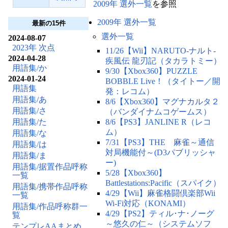
2009年 選外一覧
を参照
2009年 選外一覧
最新の15件
選外一覧
2024-08-07
2023年 次点
11/26【Wii】NARUTO-ナルト-
2024-04-28
疾風伝 龍刃記（タカラトミー）
用語集/か
9/30【Xbox360】PUZZLE
2024-01-24
BOBBLE Live！（タイトー／開
用語集
発：レコム）
用語集/あ
8/6【Xbox360】マグナカルタ２
用語集/さ
（バンダイナムコゲームス）
用語集/た
8/6【PS3】JANLINE R（レコ
ム）
用語集/な
7/31【PS3】THE 麻雀～通信
用語集/は
対局機能付～(D3パブリッシャ
用語集/ま
ー)
用語集/据置作品呼称
5/28【Xbox360】
一覧
Battlestations:Pacific（スパイク）
用語集/携帯作品呼称
4/29【Wii】麻雀格闘倶楽部Wii
一覧
Wi-Fi対応（KONAMI）
用語集/作品呼称群一
4/29【PS2】ティル･ナ･ノーグ
覧
～悠久の仁～（システムソフ
テンプレAAまとめ