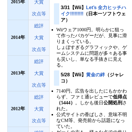
2015
大賞
3/31【Wii】
Let’s 全力ヒッチハ
イク!!!!!!!!!
（日本一ソフトウェ
次点等
ア）
総評
Wiiウェア1000円。明らかに狙っ
て作ったバカゲーだが、見事に滑
2014
大賞
りまくっている。
しょぼすぎるグラフィックや、ゲ
次点等
ームシステムに問題が多々ある事
も災いし、単なる手抜きに見え
総評
る。
2013
大賞
5/28【Wii】
黄金の絆
（ジャレ
コ）
次点等
7140円。広告を出したにもかかわ
らず、ファミ通レビューで
低得点
総評
（5444）
。しかも後日
公開処刑
さ
れた。
2012
大賞
公式サイトの香ばしさ、意味不明
なCM等、発売前から話題になっ
次点等
ていた。