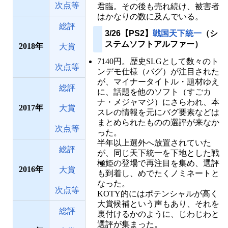
次点等
君臨。その後も売れ続け、被害者
はかなりの数に及んでいる。
総評
3/26【PS2】
戦国天下統一
（シ
ステムソフトアルファー）
2018
大賞
7140円。歴史SLGとして数々のト
次点等
ンデモ仕様（バグ）が注目された
が、マイナータイトル・題材ゆえ
総評
に、話題を他のソフト（すごカ
ナ・メジャマジ）にさらわれ、本
2017
大賞
スレの情報を元にバグ要素などは
まとめられたものの選評が来なか
次点等
った。
半年以上選外へ放置されていた
総評
が、同じ天下統一を下地とした戦
極姫の登場で再注目を集め、選評
2016
大賞
も到着し、めでたくノミネートと
なった。
次点等
KOTY的にはポテンシャルが高く
大賞候補という声もあり、それを
総評
裏付けるかのように、じわじわと
選評が集まった。