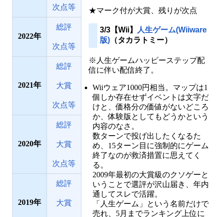
次点等
★マーク付が大賞、残りが次点
総評
3/3【Wii】
人生ゲーム(Wiiware
2022
版)
（タカラトミー）
次点等
※人生ゲームハッピーステップ配
総評
信に伴い配信終了。
2021
大賞
Wiiウェア1000円相当。マップは1
個しか存在せずイベントは文字だ
次点等
けと、価格分の価値がないどころ
か、体験版としてもどうかという
総評
内容のなさ。
数ターンで投げ出したくなるた
2020
大賞
め、15ターン目に強制的にゲーム
終了なのが救済措置に思えてく
次点等
る。
2009年最初の大賞級のクソゲーと
総評
いうことで選評が沢山届き、年内
通してスレで活躍。
2019
大賞
「人生ゲーム」という名前だけで
売れ、5月までランキング上位に